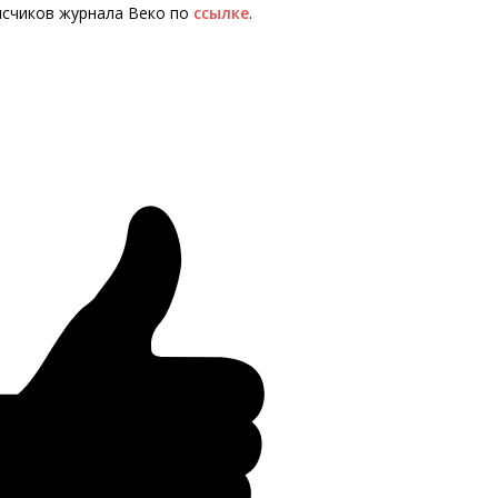
исчиков журнала Веко по
ссылке
.