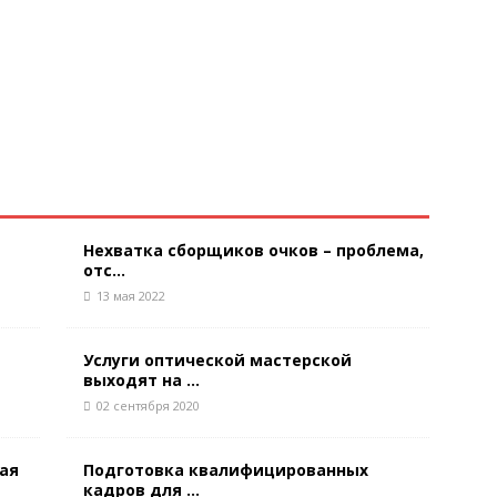
Нехватка сборщиков очков – проблема,
отс...
13 мая 2022
Услуги оптической мастерской
выходят на ...
02 сентября 2020
ая
Подготовка квалифицированных
кадров для ...