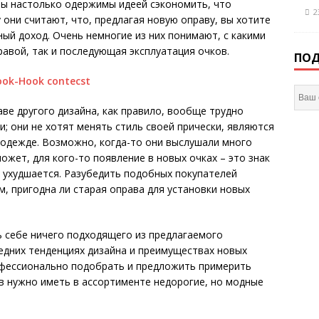
ты настолько одержимы идеей сэкономить, что
2
 они считают, что, предлагая новую оправу, вы хотите
ый доход. Очень немногие из них понимают, с какими
равой, так и последующая эксплуатация очков.
ПОД
аве другого дизайна, как правило, вообще трудно
 они не хотят менять стиль своей прически, являются
 одежде. Возможно, когда-то они выслушали много
ожет, для кого-то появление в новых очках – это знак
я ухудшается. Разубедить подобных покупателей
м, пригодна ли старая оправа для установки новых
ь себе ничего подходящего из предлагаемого
ледних тенденциях дизайна и преимуществах новых
офессионально подобрать и предложить примерить
в нужно иметь в ассортименте недорогие, но модные