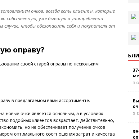
зготовлением очков, всегда есть клиенты, которые
ою собственную, уже бывшую в употреблении
м случае, чтобы обезопасить себя и покупателя от
рую оправу?
БЛИ
ьзовании своей старой оправы по нескольким
37
ме
0
раву в предлагаемом вами ассортименте.
Вы
оч
на новые очки является основным, а в условиях
1
ство подобных клиентов возрастает. Действительно,
экономить, но не обеспечивает получение очков
39
имером оптимального соотношения затрат и качества
оп