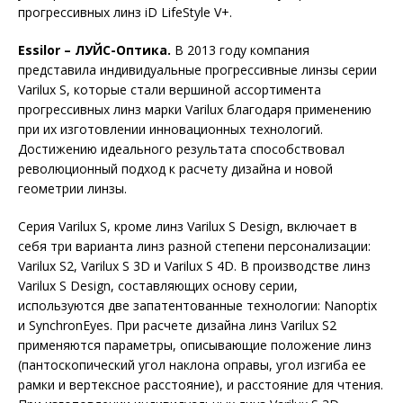
прогрессивных линз iD LifeStyle V+.
Essilor – ЛУЙС-Оптика.
В 2013 году компания
представила индивидуальные прогрессивные линзы серии
Varilux S, которые стали вершиной ассортимента
прогрессивных линз марки Varilux благодаря применению
при их изготовлении инновационных технологий.
Достижению идеального результата способствовал
революционный подход к расчету дизайна и новой
геометрии линзы.
Серия Varilux S, кроме линз Varilux S Design, включает в
себя три варианта линз разной степени персонализации:
Varilux S2, Varilux S 3D и Varilux S 4D. В производстве линз
Varilux S Design, составляющих основу серии,
используются две запатентованные технологии: Nanoptix
и SynchronEyes. При расчете дизайна линз Varilux S2
применяются параметры, описывающие положение линз
(пантоскопический угол наклона оправы, угол изгиба ее
рамки и вертексное расстояние), и расстояние для чтения.