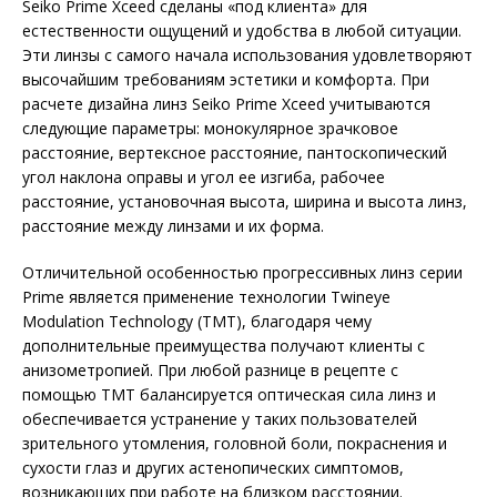
Seiko Prime Xceed сделаны «под клиента» для
естественности ощущений и удобства в любой ситуации.
Эти линзы с самого начала использования удовлетворяют
высочайшим требованиям эстетики и комфорта. При
расчете дизайна линз Seiko Prime Xceed учитываются
следующие параметры: монокулярное зрачковое
расстояние, вертексное расстояние, пантоскопический
угол наклона оправы и угол ее изгиба, рабочее
расстояние, установочная высота, ширина и высота линз,
расстояние между линзами и их форма.
Отличительной особенностью прогрессивных линз серии
Prime является применение технологии Twineye
Modulation Technology (TMT), благодаря чему
дополнительные преимущества получают клиенты с
анизометропией. При любой разнице в рецепте с
помощью TMT балансируется оптическая сила линз и
обеспечивается устранение у таких пользователей
зрительного утомления, головной боли, покраснения и
сухости глаз и других астенопических симптомов,
возникающих при работе на близком расстоянии.