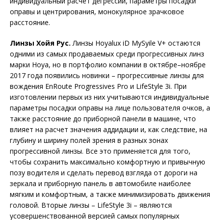
индивидуальный расчет дегрессии, параметры посадки
оправы и центрирования, монокулярное зрачковое
расстояние.
Линзы Хойя Рус.
Линзы Hoyalux iD MySyile V+ остаются
одними из самых продаваемых среди прогрессивных линз
марки Hoya, но в портфолио компании в октябре–ноябре
2017 года появились новинки – прогрессивные линзы для
вождения EnRoute Progressives Pro и LifeStyle 3i. При
изготовлении первых из них учитываются индивидуальные
параметры посадки оправы на лице пользователя очков, а
также расстояние до приборной панели в машине, что
влияет на расчет значения аддидации и, как следствие, на
глубину и ширину полей зрения в разных зонах
прогрессивной линзы. Все это применяется для того,
чтобы сохранить максимально комфортную и привычную
позу водителя и сделать перевод взгляда от дороги на
зеркала и приборную панель в автомобиле наиболее
мягким и комфортным, а также минимизировать движения
головой. Вторые линзы – LifeStyle 3i – являются
усовершенствованной версией самых популярных