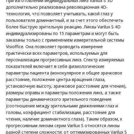
При изготовлении индивидуальных линз Varilux S 3D
дополнительно реализована революционная 4D-
технология, что позволяет учитывать, какой глаз у
пользователя доминантный, и за счет этого обеспечить
более быструю зрительную реакцию. Линзы Varilux S 4D
индивидуализированы по 15 параметрам и могут быть
заказаны только с применением измерительной системы
Visioffice. Она позволяет проводить измерение
практически всех параметров, используемых для
персонализации прогрессивных линз. Спектр измеряемых
показателей включает в себя физиологические
параметры пациента (монокулярное и общее зрачковое
расстояние, положение центра вращения глаза,
установочную высоту, зрачковое расстояние для чтения),
размеры оправы и параметры положения линз, а также
параметры динамического зрительного поведения
(соотношение между зрительными движениями глаз и
головы, коэффициент стабилизации, расстояние для
чтения, наличие доминантного глаза). Таким образом, к
прогрессивным линзам серии Varilux S относятся линзы
разной степени сложности: от оптимизированных Varilux S