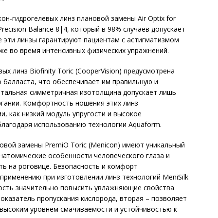
н-гидрогелевых линз плановой замены Air Optix for
Precision Balance 8|4, который в 98% случаев допускает
те эти линзы гарантируют пациентам с астигматизмом
же во время интенсивных физических упражнений.
х линз Biofinity Toric (CooperVision) предусмотрена
 балласта, что обеспечивает им правильную и
онтальная симметричная изотолщина допускает лишь
гании. Комфортность ношения этих линз
и, как низкий модуль упругости и высокое
благодаря использованию технологии Aquaform.
овой замены PremiO Toric (Menicon) имеют уникальный
натомические особенности человеческого глаза и
ь на роговице. Безопасность и комфорт
применению при изготовлении линз технологий MeniSilk
ность значительно повысить увлажняющие свойства
показатель пропускания кислорода, вторая – позволяет
 высоким уровнем смачиваемости и устойчивостью к