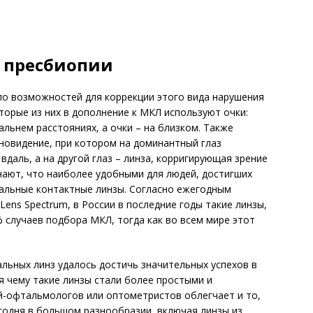
 пресбиопии
ло возможностей для коррекции этого вида нарушения
торые из них в дополнение к МКЛ используют очки:
альнем расстояниях, а очки – на близком. Также
новидение, при котором на доминантный глаз
вдаль, а на другой глаз – линза, корригирующая зрение
нают, что наиболее удобными для людей, достигших
кальные контактные линзы. Согласно ежегодным
ens Spectrum, в России в последние годы такие линзы,
 случаев подбора МКЛ, тогда как во всем мире этот
ьных линз удалось достичь значительных успехов в
я чему такие линзы стали более простыми и
й-офтальмологов или оптометристов облегчает и то,
годня в большом разнообразии, включая линзы из