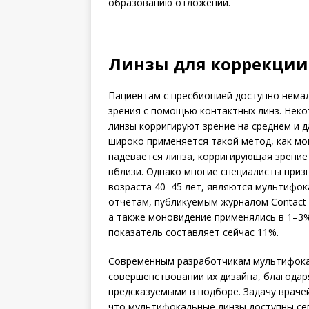
образованию отложений.
Линзы для коррекции
Пациентам с пресбиопией доступно нема
зрения с помощью контактных линз. Неко
линзы корригируют зрение на среднем и д
широко применяется такой метод, как мо
надевается линза, корригирующая зрение 
вблизи. Однако многие специалисты приз
возраста 40–45 лет, являются мультифо
отчетам, публикуемым журналом Contact L
а также моновидение применялись в 1–3%
показатель составляет сейчас 11%.
Современным разработчикам мультифокал
совершенствовании их дизайна, благодар
предсказуемыми в подборе. Задачу враче
что мультифокальные линзы доступны се