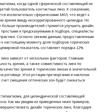
гматизма, когда одной сферической составляющей не
третий пользователь контактных линз. К сожалению,
ется исключительно сферическими МКЛ, что ведет к
и зрения ввиду нескорригированного цилиндра. Но
се больше производителей стремятся улучшить дизайн
ее простыми и предсказуемыми в подборе, специалисты
 практике. Согласно свежим данным, предоставленным
ии к настоящему моменту доля подборов торических
щемировой показатель составляет порядка 22%.
 линз зависит от нескольких факторов. Главным
ьность зрения, а также совместимость линз по
а качество зрения в торических линзах в значительной
на роговице. Угол ротации при моргании и наклонах
а счет смещения оптических зон будет снижаться
стигматизма, для цилиндрической составляющей
оси. Как мы увидим из приведенных ниже примеров,
вершенствовать дизайн торических линз, благодаря