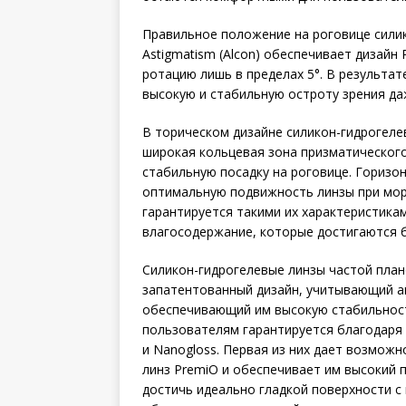
Правильное положение на роговице силико
Astigmatism (Alcon) обеспечивает дизайн 
ротацию лишь в пределах 5°. В результа
высокую и стабильную остроту зрения да
В торическом дизайне силикон-гидрогелевы
широкая кольцевая зона призматического
стабильную посадку на роговице. Гориз
оптимальную подвижность линзы при мор
гарантируется такими их характеристикам
влагосодержание, которые достигаются 
Силикон-гидрогелевые линзы частой план
запатентованный дизайн, учитывающий а
обеспечивающий им высокую стабильност
пользователям гарантируется благодаря 
и Nanogloss. Первая из них дает возмож
линз PremiO и обеспечивает им высокий 
достичь идеально гладкой поверхности с