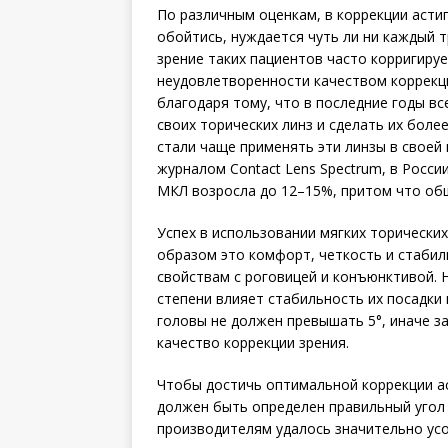
По различным оценкам, в коррекции асти
обойтись, нуждается чуть ли ни каждый 
зрение таких пациентов часто корригиру
неудовлетворенности качеством коррекци
благодаря тому, что в последние годы в
своих торических линз и сделать их бол
стали чаще применять эти линзы в своей
журналом Contact Lens Spectrum, в Росс
МКЛ возросла до 12–15%, притом что об
Успех в использовании мягких торических
образом это комфорт, четкость и стабил
свойствам с роговицей и конъюнктивой. Н
степени влияет стабильность их посадки 
головы не должен превышать 5°, иначе з
качество коррекции зрения.
Чтобы достичь оптимальной коррекции а
должен быть определен правильный угол 
производителям удалось значительно усо