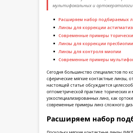
мультифокальных и ортокератологич
Расширяем набор подбираемых л
Линзы для коррекции астигмати
Современные примеры торически
Линзы для коррекции пресбиопии
Линзы для контроля миопии
Современные примеры мультифо
Сегодня большинство специалистов по к
сферические мягкие контактные линзы, о
настоящей статье обсуждается целесооб
оптометрической практике торических и 
узкоспециализированных линз, как орток
современные примеры линз сложного диз
Расширяем набор под
Поскольку мягкие контактные линзы (МК