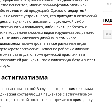
2
нства пациентов, многие врачи-офтальмологи или
аботе лишь этой продукцией. Однако стандартный
нз не может устроить всех, кто приходит в оптический
ПОД
здесь специалист сталкивается с дилеммой: либо
спективного и лояльного, либо начать работать с
ых на коррекцию сложных видов нарушения рефракции.
ктные линзы сложного дизайна, в том числе
иапазоном параметров, а также различные виды
ортокератологические. Освоение работы с линзами
в может стать для оптометрической практики тем
позволит ей расширить свою клиентскую базу и внесет
струю.
 астигматизма
е новых горизонтов? В случае с торическими линзами
ндрическая составляющая пациентов с астигматизмом
казать, что такой показатель встречается примерно у
.