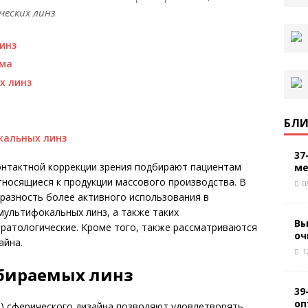
еских линз
инз
зма
х линз
БЛИ
кальных линз
37
онтактной коррекции зрения подбирают пациентам
ме
тносящиеся к продукции массового производства. В
0
разность более активного использования в
мультифокальных линз, а также таких
Вы
ератологические. Кроме того, также рассматриваются
оч
айна.
1
бираемых линз
39
оп
Л) сферического дизайна позволяют удовлетворять