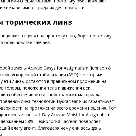
 многими специалистами, поскольку обеспечивают
ие независимо от рода их деятельности.
 торических линз
пециалисты ценят за простоту в подборе, поскольку
 в большинстве случаев.
вой замены Acuvue Oasys for Astigmatism (Johnson &
изайн ускоренной стабилизации (ASD) с четырьмя
у эти линзы остаются в правильном положении на
ов головы, положения тела и движения век
 линз обеспечивается свойствами их материала
товлении линз технологии Hydraclear Plus гарантирует
оверхности на протяжении всего времени ношения. Тот
рогелевые линзы 1-Day Acuvue Moist for Astigmatism,
одержанием 58%. Технология Lacreon позволяет
щий влагу агент, благодаря чему они весь день
я.