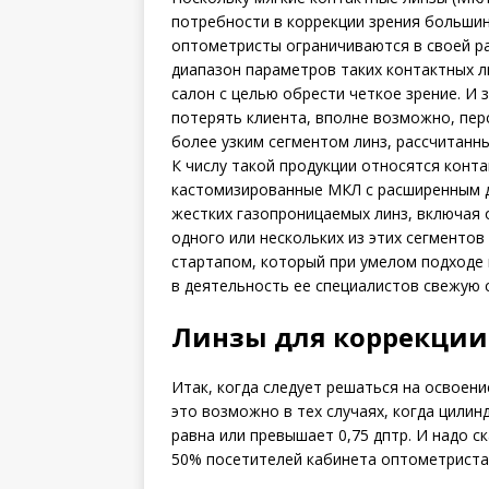
потребности в коррекции зрения больши
оптометристы ограничиваются в своей р
диапазон параметров таких контактных ли
салон с целью обрести четкое зрение. И 
потерять клиента, вполне возможно, пер
более узким сегментом линз, рассчитанн
К числу такой продукции относятся конта
кастомизированные МКЛ с расширенным д
жестких газопроницаемых линз, включая 
одного или нескольких из этих сегменто
стартапом, который при умелом подходе 
в деятельность ее специалистов свежую 
Линзы для коррекции
Итак, когда следует решаться на освоени
это возможно в тех случаях, когда цили
равна или превышает 0,75 дптр. И надо с
50% посетителей кабинета оптометриста