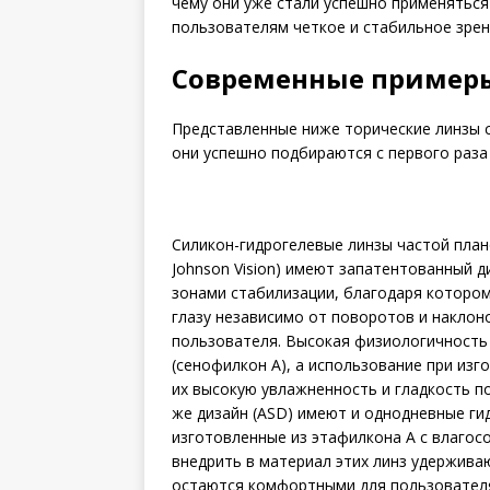
чему они уже стали успешно применяться
пользователям четкое и стабильное зрен
Современные примеры
Представленные ниже торические линзы с
они успешно подбираются с первого раза
Силикон-гидрогелевые линзы частой плано
Johnson Vision) имеют запатентованный д
зонами стабилизации, благодаря котором
глазу независимо от поворотов и наклон
пользователя. Высокая физиологичность
(сенофилкон А), а использование при изго
их высокую увлажненность и гладкость п
же дизайн (ASD) имеют и однодневные гид
изготовленные из этафилкона А с влагос
внедрить в материал этих линз удерживаю
остаются комфортными для пользовател