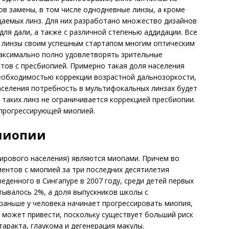
в замены, в том числе однодневные линзы, а кроме
цаемых линз. Для них разработано множество дизайнов
 для дали, а также с различной степенью аддидации. Все
 линзы своим успешным стартапом многим оптическим
максимально полно удовлетворять зрительные
тов с пресбиопией. Примерно такая доля населения
необходимостью коррекции возрастной дальнозоркости,
аселения потребность в мультифокальных линзах будет
 таких линз не ограничивается коррекцией пресбиопии.
 прогрессирующей миопией.
миопии
ирового населения) являются миопами. Причем во
иентов с миопией за три последних десятилетия
еденного в Сингапуре в 2007 году, среди детей первых
тывалось 2%, а доля выпускников школы с
раньше у человека начинает прогрессировать миопия,
 может привести, поскольку существует больший риск
таракта, глаукома и дегенерация макулы.