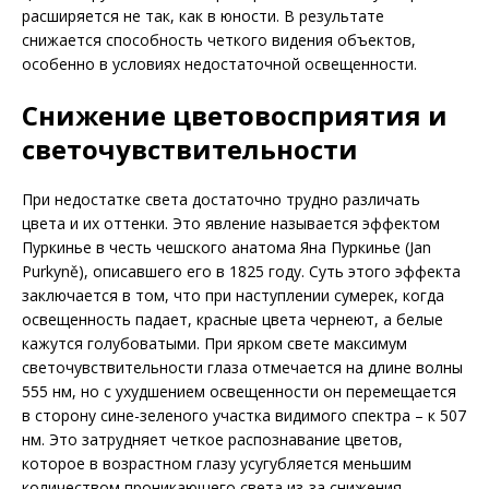
расширяется не так, как в юности. В результате
снижается способность четкого видения объектов,
особенно в условиях недостаточной освещенности.
Снижение цветовосприятия и
светочувствительности
При недостатке света достаточно трудно различать
цвета и их оттенки. Это явление называется эффектом
Пуркинье в честь чешского анатома Яна Пуркинье (Jan
Purkyně), описавшего его в 1825 году. Суть этого эффекта
заключается в том, что при наступлении сумерек, когда
освещенность падает, красные цвета чернеют, а белые
кажутся голубоватыми. При ярком свете максимум
светочувствительности глаза отмечается на длине волны
555 нм, но с ухудшением освещенности он перемещается
в сторону сине-зеленого участка видимого спектра – к 507
нм. Это затрудняет четкое распознавание цветов,
которое в возрастном глазу усугубляется меньшим
количеством проникающего света из-за снижения