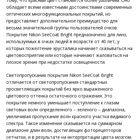
тому, что красный цвет становится более различим. Оно
обладает всеми известными достоинствами современных
оптических многофункциональных покрытий, но
предоставляет дополнительное преимущество для
весьма значительной группы пользователей очков.
Покрытие Nikon SeeCoat Bright предназначено для линз,
используемых в очках людей в возрасте от 40 лет, у
которых пожелтение хрусталика начинает сказываться на
цветовосприятии или которые начинают жаловаться на
плохое зрение при недостатке освещенности.
Светопропускание покрытия Nikon SeeCoat Bright
отличается от светопропускания стандартных
просветляющих покрытий без ярко выраженного
цветового оттенка остаточного отражения. Это
покрытие немного уменьшает поступление к глазам
световых волн определенного – зеленого – диапазона,
увеличивая пропускание волн красного участка видимого
спектра. Такое изменение сказывается на суммарном
диапазоне длин волн, достигающих фоторецепторов
сетчатки, и в результате на интерпретации цвета мозгом.