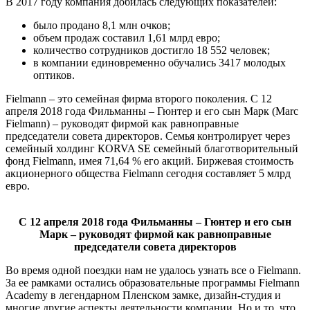
В 2017 году компания добилась следующих показателей:
было продано 8,1 млн очков;
объем продаж составил 1,61 млрд евро;
количество сотрудников достигло 18 552 человек;
в компании единовременно обучались 3417 молодых
оптиков.
Fielmann – это семейная фирма второго поколения. С 12
апреля 2018 года Фильманны – Гюнтер и его сын Марк (Marc
Fielmann) – руководят фирмой как равноправные
председатели совета директоров. Семья контролирует через
семейный холдинг КORVA SE семейный благотворительный
фонд Fielmann, имея 71,64 % его акций. Биржевая стоимость
акционерного общества Fielmann сегодня составляет 5 млрд
евро.
С 12 апреля 2018 года Фильманны – Гюнтер и его сын
Марк – руководят фирмой как равноправные
председатели совета директоров
Во время одной поездки нам не удалось узнать все о Fielmann.
За ее рамками остались образовательные программы Fielmann
Academy в легендарном Пленском замке, дизайн-студия и
многие другие аспекты деятельности компании. Но и то, что