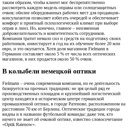
таким образом, чтобы клиент мог беспрепятственно
рассмотреть каждую модель оправы или солнцезащитных
очков; обилие оборудованных рабочих мест для продавцов-
консультантов позволяет избегать очередей и обеспечивает
комфорт и приятный психологический климат при выборе
оправ и линз. Но, конечно, главное – неизменная
доброжелательность и компетентность сотрудников.
Компания тратит немало сил и средств на подготовку своих
работников, инвестирует в год на их обучение более 20 млн
евро, и это окупается. Хотя доля магазинов Fielmann в
Германии составляет около 5 % от числа всех оптических
магазинов, в них продается около 50 % очков.
В колыбели немецкой оптики
Fielmann – очень современная компания, но ее деятельность
базируется на прочных традициях: не зря целый ряд ее
производственных площадок и крупнейший логистический
центр находятся в историческом центре германской
промышленной оптики, в городе Ратенове, расположенном на
расстоянии 70 км от Берлина. Оптические традиции города
видны и в названии футбольной команды: даже тем, кто
ничего не знает об очковой оптике, известно словосочетание
«Optik Ratenow».