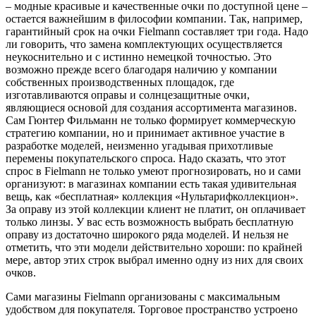
– модные красивые и качественные очки по доступной цене –
остается важнейшим в философии компании. Так, например,
гарантийный срок на очки Fielmann составляет три года. Надо
ли говорить, что замена комплектующих осуществляется
неукоснительно и с истинно немецкой точностью. Это
возможно прежде всего благодаря наличию у компании
собственных производственных площадок, где
изготавливаются оправы и солнцезащитные очки,
являющиеся основой для создания ассортимента магазинов.
Сам Гюнтер Фильманн не только формирует коммерческую
стратегию компании, но и принимает активное участие в
разработке моделей, неизменно угадывая прихотливые
перемены покупательского спроса. Надо сказать, что этот
спрос в Fielmann не только умеют прогнозировать, но и сами
организуют: в магазинах компании есть такая удивительная
вещь, как «бесплатная» коллекция «Нультарифколлекцион».
За оправу из этой коллекции клиент не платит, он оплачивает
только линзы. У вас есть возможность выбрать бесплатную
оправу из достаточно широкого ряда моделей. И нельзя не
отметить, что эти модели действительно хороши: по крайней
мере, автор этих строк выбрал именно одну из них для своих
очков.
Сами магазины Fielmann организованы с максимальным
удобством для покупателя. Торговое пространство устроено