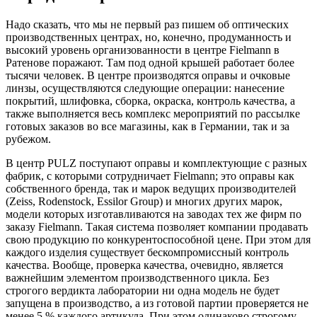
Надо сказать, что мы не первый раз пишем об оптических
производственных центрах, но, конечно, продуманность и
высокий уровень организованности в центре Fielmann в
Ратенове поражают. Там под одной крышей работает более
тысячи человек. В центре производятся оправы и очковые
линзы, осуществляются следующие операции: нанесение
покрытий, шлифовка, сборка, окраска, контроль качества, а
также выполняется весь комплекс мероприятий по рассылке
готовых заказов во все магазины, как в Германии, так и за
рубежом.
В центр PULZ поступают оправы и комплектующие с разных
фабрик, с которыми сотрудничает Fielmann; это оправы как
собственного бренда, так и марок ведущих производителей
(Zeiss, Rodenstock, Essilor Group) и многих других марок,
модели которых изготавливаются на заводах тех же фирм по
заказу Fielmann. Такая система позволяет компании продавать
свою продукцию по конкурентоспособной цене. При этом для
каждого изделия существует бескомпромиссный контроль
качества. Вообще, проверка качества, очевидно, является
важнейшим элементом производственного цикла. Без
строгого вердикта лаборатории ни одна модель не будет
запущена в производство, а из готовой партии проверяется не
менее 5 % каждого артикула. При этом одинаково строгому