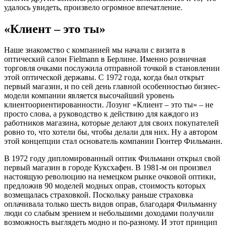
удалось увидеть, произвело огромное впечатление.
«Клиент – это ты»
Наше знакомство с компанией мы начали с визита в
оптический салон Fielmann в Берлине. Именно розничная
торговля очками послужила отправной точкой в становлении
этой оптической державы. С 1972 года, когда был открыт
первый магазин, и по сей день главной особенностью бизнес-
модели компании является высочайший уровень
клиентоориентированности. Лозунг «Клиент – это ты» – не
просто слова, а руководство к действию для каждого из
работников магазина, которые делают для своих покупателей
ровно то, что хотели бы, чтобы делали для них. Ну а автором
этой концепции стал основатель компании Гюнтер Фильманн.
В 1972 году дипломированный оптик Фильманн открыл свой
первый магазин в городе Куксхафен. В 1981-м он произвел
настоящую революцию на немецком рынке очковой оптики,
предложив 90 моделей модных оправ, стоимость которых
возмещалась страховкой. Поскольку раньше страховка
оплачивала только шесть видов оправ, благодаря Фильманну
люди со слабым зрением и небольшими доходами получили
возможность выглядеть модно и по-разному. И этот принцип