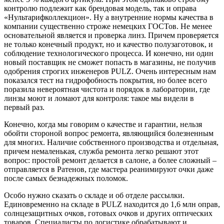
контролю подлежит как брендовая модель, так и оправа
«Нультарифколлекцион». Ну а внутренние нормы качества в
компании существенно строже немецких ГОСТов. Не менее
основательной является и проверка линз. Причем проверяется
не только конечный продукт, но и качество полузаготовок, и
соблюдение технологического процесса. И конечно, ни один
новый поставщик не сможет попасть в магазины, не получив
одобрения строгих инженеров PULZ. Очень интересным нам
показался тест на гидрофобность покрытия, но более всего
поразила невероятная чистота и порядок в лаборатории, где
линзы моют и ломают для контроля: такое мы видели в
первый раз.
Конечно, когда мы говорим о качестве и гарантии, нельзя
обойти стороной вопрос ремонта, являющийся болезненным
для многих. Наличие собственного производства и отдельная,
причем немаленькая, служба ремонта легко решают этот
вопрос: простой ремонт делается в салоне, а более сложный –
отправляется в Ратенов, где мастера реанимируют очки даже
после самых безнадежных поломок.
Особо нужно сказать о складе и об отделе рассылки.
Единовременно на складе в PULZ находится до 1,6 млн оправ,
солнцезащитных очков, готовых очков и других оптических
товаров. Специалисты по логистике обрабатывают и