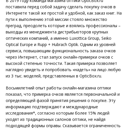
В 2019 году команда магазина оптики OpticBox.ru
поставила перед собой задачу сделать покупку очков в
Интернете такой же простой и удобной, как заказ книг. На
пути к выполнению этой миссии стояло множество
преград, преодолеть которые и взялись профессионалы –
выходцы из менеджмента дистрибьюторов крупных
оптических компаний, а именно Luxottica Group, Seiko
Optical Europe и Rupp + Hubrach Optik. Одним из уровней
сервиса, повышающим функциональность заказа очков
через Интернет, стал запуск онлайн-примерки очков с
высокой степенью точности. Такая примерка позволяет
наглядно увидеть и попробовать «надеть» на лицо любую
из 3 тыс. моделей, представленных в OpticBox.ru.
Восьмилетний опыт работы онлайн-магазина оптики
показал, что примерка очков является первоначальной и
определяющей фазой принятия решения о покупке. Эту
информацию подтверждают и международные
исследования*, согласно которым более 15% людей
уходят из традиционных салонов оптики, не найдя
подходящей формы оправы. Сказывается ограниченность