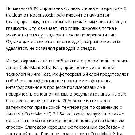
По мнению 93% опрошенных, линзы с новым покрытием X-
traClean от Rodenstock практически не пачкаются
благодаря тому, что покрытие придает им чрезвычайную
гладкость. Это означает, что грязь, жировые пятна и
жидкость не могут задержаться на поверхности линз.
Однако даже если это и произойдет, загрязнение легко
удаляется, не оставляя разводов и следов.
Из фотохромных линз наибольшим спросом пользовались
линзы ColorMatic X-tra Fast, производимые по новой
технологии X-tra Fast. Их фотохромный слой представляет
собой высокоэффективное покрытие из фотолака,
интегрированное в процессе полимеризации на
поверхность основной линзы. В результате линзы на 60%
быстрее осветляются и на 20% более интенсивно
затемняются при высокой температуре по сравнению с
линзами ColorMatic IQ 2 1.54, которые заслуженно также
остаются в портфолио концерна и пользуются большим
спросом благодаря хорошим фотохромным свойствам и
доступной цене. При производстве линз ColorMatic X-tra