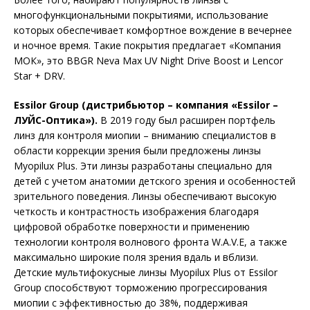
многофункциональными покрытиями, использование
которых обеспечивает комфортное вождение в вечернее
и ночное время. Такие покрытия предлагает «Компания
МОК», это BBGR Neva Max UV Night Drive Boost и Lencor
Star + DRV.
Essilor Group (дистрибьютор – компания «Essilor –
ЛУЙС-Оптика»).
В 2019 году был расширен портфель
линз для контроля миопии – вниманию специалистов в
области коррекции зрения были предложены линзы
Myopilux Plus. Эти линзы разработаны специально для
детей с учетом анатомии детского зрения и особенностей
зрительного поведения. Линзы обеспечивают высокую
четкость и контрастность изображения благодаря
цифровой обработке поверхности и применению
технологии контроля волнового фронта W.A.V.E, а также
максимально широкие поля зрения вдаль и вблизи.
Детские мультифокусные линзы Myopilux Plus от Essilor
Group способствуют торможению прогрессирования
миопии с эффективностью до 38%, поддерживая