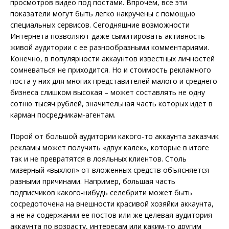
просмотров видео под постами. Впрочем, все эти
показатели могут быть легко накручены с помощью
специальных сервисов. Сегодняшние возможности
Интернета позволяют даже сымитировать активность
живой аудитории с ее разнообразными комментариями.
Конечно, в популярности аккаунтов известных личностей
сомневаться не приходится. Но и стоимость рекламного
поста у них для многих представителей малого и среднего
бизнеса слишком высокая – может составлять не одну
сотню тысяч рублей, значительная часть которых идет в
карман посредникам-агентам.
Порой от большой аудитории какого-то аккаунта заказчик
рекламы может получить «двух калек», которые в итоге
так и не превратятся в лояльных клиентов. Столь
мизерный «выхлоп» от вложенных средств объясняется
разными причинами. Например, б
о
льшая часть
подписчиков какого-нибудь селебрити может быть
сосредоточена на внешности красивой хозяйки аккаунта,
а не на содержании ее постов или же целевая аудитория
аккаунта по возрасту, интересам или каким-то другим