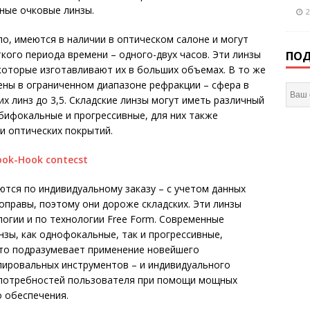
ные очковые линзы.
2
ило, имеются в наличии в оптическом салоне и могут
кого периода времени – одного-двух часов. Эти линзы
ПОД
которые изготавливают их в больших объемах. В то же
ены в ограниченном диапазоне рефракции – сфера в
их линз до 3,5. Складские линзы могут иметь различный
бифокальные и прогрессивные, для них также
и оптических покрытий.
тся по индивидуальному заказу – с учетом данных
оправы, поэтому они дороже складских. Эти линзы
логии и по технологии Free Form. Современные
зы, как однофокальные, так и прогрессивные,
что подразумевает применение новейшего
лировальных инструментов – и индивидуального
 потребностей пользователя при помощи мощных
 обеспечения.