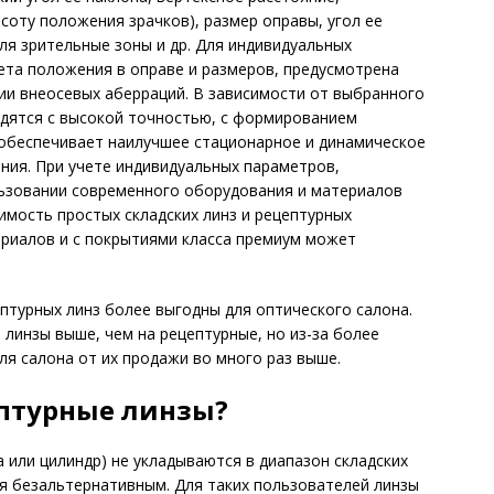
соту положения зрачков), размер оправы, угол ее
ля зрительные зоны и др. Для индивидуальных
ета положения в оправе и размеров, предусмотрена
ии внеосевых аберраций. В зависимости от выбранного
одятся с высокой точностью, с формированием
обеспечивает наилучшее стационарное и динамическое
ения. При учете индивидуальных параметров,
льзовании современного оборудования и материалов
оимость простых складских линз и рецептурных
ериалов и с покрытиями класса премиум может
птурных линз более выгодны для оптического салона.
 линзы выше, чем на рецептурные, но из-за более
ля салона от их продажи во много раз выше.
ептурные линзы?
а или цилиндр) не укладываются в диапазон складских
ся безальтернативным. Для таких пользователей линзы