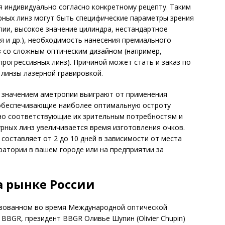
 индивидуально согласно конкретному рецепту. Таким
рных линз могут быть специфические параметры зрения
пии, высокое значение цилиндра, нестандартное
 и др.), необходимость нанесения премиального
з со сложным оптическим дизайном (например,
рогрессивных линз). Причиной может стать и заказ по
 линзы лазерной гравировкой.
м значением аметропии выиграют от применения
, обеспечивающие наиболее оптимальную остроту
ьно соответствующие их зрительным потребностям и
урных линз увеличивается время изготовления очков.
составляет от 2 до 10 дней в зависимости от места
ратории в вашем городе или на предприятии за
 рынке России
низованном во время Международной оптической
BBGR, президент BBGR Оливье Шупин (Olivier Chupin)