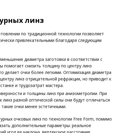
урных линз
отовлении по традиционной технологии позволяет
тически привлекательными благодаря следующим
Уменьшение диаметра заготовки в соответствии с
ы помогает снизить толщину по центру линз
то делает очки более легкими. Оптимизация диаметра
 центру линз отрицательной рефракции, но приводит к
станке и трудозатрат мастера.
верхности и толщины линз при анизометропии. При
х линз разной оптической силы они будут отличаться
т такие очки менее эстетичными.
урных очковых линз по технологии Free Form, помимо
казать дополнительные параметры: реальное
ий угол ее наклона, вертексное расстояние,