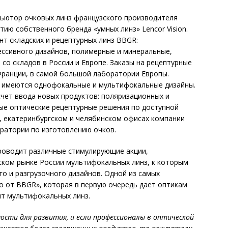
ьютор очковых линз французского производителя
тию собственного бренда «умных линз» Lencor Vision.
т складских и рецептурных линз BBGR:
ессивного дизайнов, полимерные и минеральные,
со складов в России и Европе. Заказы на рецептурные
Франции, в самой большой лаборатории Европы.
же имеются однофокальные и мультифокальные дизайны.
чет ввода новых продуктов: поляризационных и
ьные оптические рецептурные решения по доступной
м, екатеринбургском и челябинском офисах компании
атории по изготовлению очков.
роводит различные стимулирующие акции,
ском рынке России мультифокальных линз, к которым
го и разгрузочного дизайнов. Одной из самых
о от BBGR», которая в первую очередь дает оптикам
нт мультифокальных линз.
ости для развития, и если профессионалы в оптической