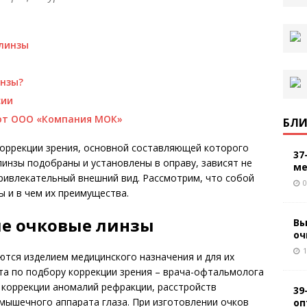
 линзы
инзы?
сии
от ООО «Компания МОК»
БЛИ
коррекции зрения, основной составляющей которого
37
линзы подобраны и установлены в оправу, зависят не
ме
привлекательный внешний вид. Рассмотрим, что собой
0
 и в чем их преимущества.
ые очковые линзы
Вы
оч
1
тся изделием медицинского назначения и для их
та по подбору коррекции зрения – врача-офтальмолога
 коррекции аномалий рефракции, расстройств
39
мышечного аппарата глаза. При изготовлении очков
оп