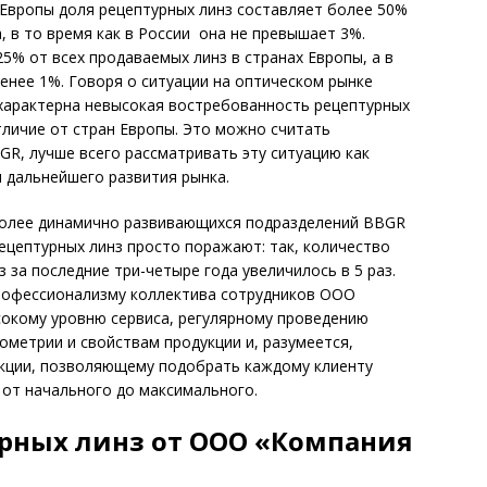
 Европы доля рецептурных линз составляет более 50%
а, в то время как в России она не превышает 3%.
5% от всех продаваемых линз в странах Европы, а в
енее 1%. Говоря о ситуации на оптическом рынке
о характерна невысокая востребованность рецептурных
тличие от стран Европы. Это можно считать
GR, лучше всего рассматривать эту ситуацию как
 дальнейшего развития рынка.
более динамично развивающихся подразделений BBGR
цептурных линз просто поражают: так, количество
 за последние три-четыре года увеличилось в 5 раз.
рофессионализму коллектива сотрудников ООО
окому уровню сервиса, регулярному проведению
метрии и свойствам продукции и, разумеется,
кции, позволяющему подобрать каждому клиенту
 от начального до максимального.
рных линз от ООО «Компания