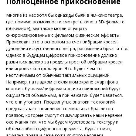
Полноценное прикосновение
Многие из нас хотя бы однажды были в 4D-кинотеатре,
где, помимо возможности смотреть кино в 3D-формате
(объемное), мы также могли ощущать
синхронизированные с фильмом физические эффекты.
Происходит это в основном за счет вибрации кресел,
дуновения искусственного ветра, распыления брызг и т. д.
Однако в будущем цифровое прикосновение должно
развиться далеко за пределы простой вибрации кресел
или игровых контроллеров. Это будет чем-то
неотличимым от обычных тактильных ощущений.
Например, на гладком стеклянном экране смартфона
кнопки с буквами/цифрами и значки приложений будут
ощущаться объемными, а при нажатии будет казаться,
что они утопают. Продвинутые знатоки технологий
предсказывают появление специальных браслетов-
повязок, которые смогут стимулировать наши нервные
окончания так, что мы будем чувствовать текстуру и
объем любого цифрового предмета, будь то мяч,
асфальт, трава и даже кожа другого человека.