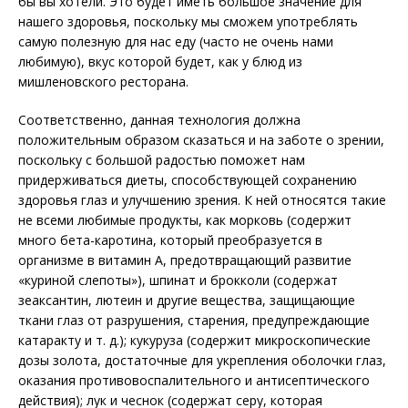
бы вы хотели. Это будет иметь большое значение для
нашего здоровья, поскольку мы сможем употреблять
самую полезную для нас еду (часто не очень нами
любимую), вкус которой будет, как у блюд из
мишленовского ресторана.
Соответственно, данная технология должна
положительным образом сказаться и на заботе о зрении,
поскольку с большой радостью поможет нам
придерживаться диеты, способствующей сохранению
здоровья глаз и улучшению зрения. К ней относятся такие
не всеми любимые продукты, как морковь (содержит
много бета-каротина, который преобразуется в
организме в витамин А, предотвращающий развитие
«куриной слепоты»), шпинат и брокколи (содержат
зеаксантин, лютеин и другие вещества, защищающие
ткани глаз от разрушения, старения, предупреждающие
катаракту и т. д.); кукуруза (содержит микроскопические
дозы золота, достаточные для укрепления оболочки глаз,
оказания противовоспалительного и антисептического
действия); лук и чеснок (содержат серу, которая