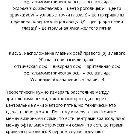
офтальмометрическая ось;
– ось взгляда
Условные обозначения
:
S
– центр роговицы;
Р
– центр
зрачка;
N, N'
– узловые точки глаза,
C
– центр кривизны
передней поверхности роговицы;
Q'
– центр вращения
глаза;
f'
– центральная ямка желтого пятна
Рис. 5.
Расположение глазных осей правого (
а
) и левого
(
б
) глаза при взгляде вдаль:
– оптическая ось;
– визирная ось;
– зрительная ось;
–
офтальмометрическая ось;
– ось взгляда
Условные обозначения см. на рис. 4
Теоретически нужно измерять расстояние между
зрительными осями, так как они проходят через
центральные ямки желтого пятна, но технически это
сделать невозможно. Поэтому измеряют расстояние
между визирными осями, то есть центрами зрачков, либо
между офтальмометрическими осями, то есть центрами
кривизны роговицы. В первом случае получают