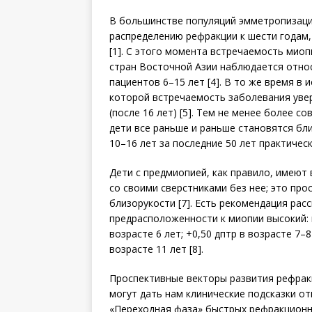
В большинстве популяций эмметропизация
распределению рефракции к шести годам,
[1]. С этого момента встречаемость миоп
стран Восточной Азии наблюдается отно
пациентов 6–15 лет [4]. В то же время в
которой встречаемость заболевания увер
(после 16 лет) [5]. Тем не менее более с
дети все раньше и раньше становятся бл
10–16 лет за последние 50 лет практическ
Дети с предмиопией, как правило, имею
со своими сверстниками без нее; это про
близорукости [7]. Есть рекомендация ра
предрасположенности к миопии высокий: 
возрасте 6 лет; +0,50 дптр в возрасте 7–8
возрасте 11 лет [8].
Проспективные векторы развития рефрак
могут дать нам клинические подсказки о
«Переходная фаза» быстрых рефракционн