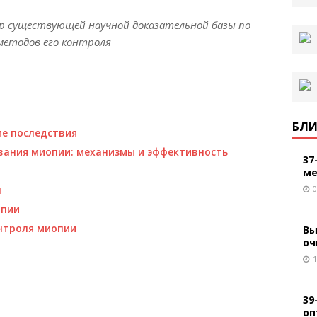
р существующей научной доказательной базы по
методов его контроля
БЛИ
ие последствия
вания миопии: механизмы и эффективность
37
ме
0
ы
опии
нтроля миопии
Вы
оч
1
39
оп