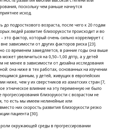
ятность развития миопии высокой степени или
рования, поскольку чем раньше начнутся
приятнее исход.
ь до подросткового возраста, после чего к 20 годам
торых людей развитие близорукости происходит и во
 – это фактор, который очень сильно коррелирует с
вне зависимости от других факторов риска [23].
о со временем замедляется, в ранние годы она выше
на может увеличиться на 0,50–1,00 дптр, а у детей
 Тем не менее в зависимости от дизайна исследования
ой: она ниже в тех работах, основанных на изучении
меющимся данным, у детей, живущих в европейских
и ниже, чем у их сверстников из азиатских стран [7,
ное этническое влияние на эту переменную не было
ие прогрессирования близорукости с возрастом не
, то есть мы имеем нелинейные или
вместо них скорость развития близорукости резко
кции пациента [30].
й роли окружающей среды в прогрессировании