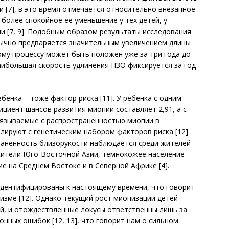
и [7], в это время отмечается относительно внезапное
более спокойное ее уменьшение у тех детей, у
и [7, 9]. Подобным образом результаты исследования
бычно предваряется значительным увеличением длины
тому процессу может быть положен уже за три года до
аибольшая скорость удлинения ПЗО фиксируется за год
бенка – тоже фактор риска [11]. У ребенка с одним
иент шансов развития миопии составляет 2,91, а с
 связываемые с распространенностью миопии в
лируют с генетическим набором факторов риска [12].
раненность близорукости наблюдается среди жителей
 жители Юго-Восточной Азии, темнокожее население
е на Среднем Востоке и в Северной Африке [4].
идентифицированы к настоящему времени, что говорит
зме [12]. Однако текущий рост миопизации детей
й, и отождествленные локусы ответственны лишь за
ных ошибок [12, 13], что говорит нам о сильном