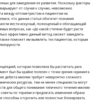
нных для замедления ее развития. Поскольку факторы
 варьируют от случая к случаю, невозможно
ога между оптометристом и пациентом на
еемся, что данная статья обогатит познания
 могли вести искусный, полноценный и обогащающий
аемых вопросах, как «До какой степени будет расти
колько эффективно данный метод сможет замедлить
а также поможет им выявлять тех пациентов, которым
лизорукости.
нцепцией, которая позволяла бы рассчитать риск
мент был бы крайне полезен с точки зрения скрининга
ние дебюта миопии требует невероятно сложного
инических ресурсов, тем не менее специалисты могут
ьств для общего понимания типичного течения миопии
ь советы по терапии и предлагать изменения образа
рые способны отсрочить или полностью блокировать