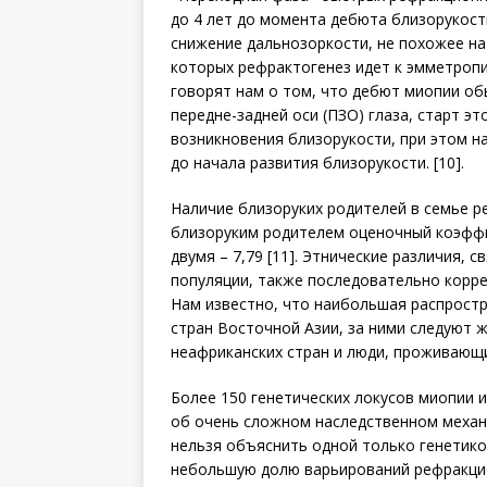
до 4 лет до момента дебюта близорукост
снижение дальнозоркости, не похожее на 
которых рефрактогенез идет к эмметропи
говорят нам о том, что дебют миопии о
передне-задней оси (ПЗО) глаза, старт э
возникновения близорукости, при этом н
до начала развития близорукости. [10].
Наличие близоруких родителей в семье ре
близоруким родителем оценочный коэффиц
двумя – 7,79 [11]. Этнические различия,
популяции, также последовательно корре
Нам известно, что наибольшая распрост
стран Восточной Азии, за ними следуют
неафриканских стран и люди, проживающи
Более 150 генетических локусов миопии 
об очень сложном наследственном механи
нельзя объяснить одной только генетико
небольшую долю варьирований рефракцион