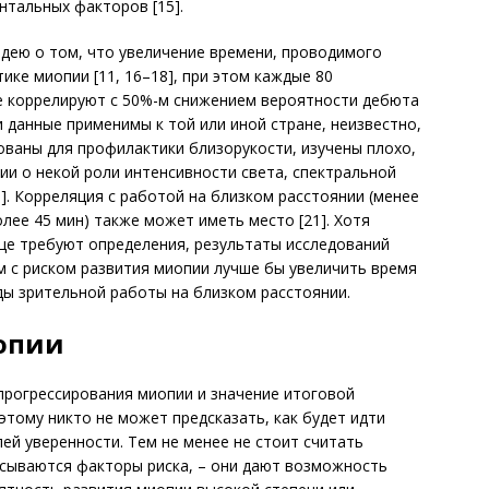
нтальных факторов [15].
дею о том, что увеличение времени, проводимого
ике миопии [11, 16–18], при этом каждые 80
е коррелируют с 50%-м снижением вероятности дебюта
ти данные применимы к той или иной стране, неизвестно,
ованы для профилактики близорукости, изучены плохо,
ии о некой роли интенсивности света, спектральной
0]. Корреляция с работой на близком расстоянии (менее
олее 45 мин) также может иметь место [21]. Хотя
е требуют определения, результаты исследований
 с риском развития миопии лучше бы увеличить время
ды зрительной работы на близком расстоянии.
опии
прогрессирования миопии и значение итоговой
этому никто не может предсказать, как будет идти
лей уверенности. Тем не менее не стоит считать
исываются факторы риска, – они дают возможность