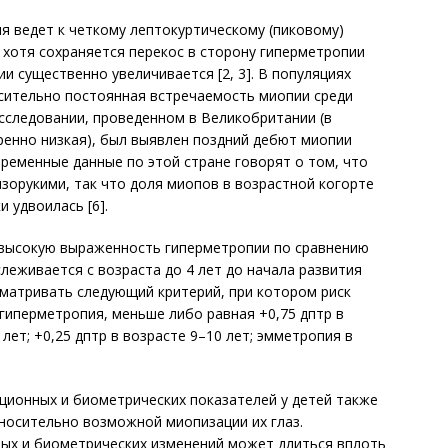
 ведет к четкому лептокуртическому (пиковому)
 хотя сохраняется перекос в сторону гиперметропии
ии существенно увеличивается [2, 3]. В популяциях
сительно постоянная встречаемость миопии среди
 исследовании, проведенном в Великобритании (в
енно низкая), был выявлен поздний дебют миопии
овременные данные по этой стране говорят о том, что
изорукими, так что доля миопов в возрастной когорте
и удвоилась [6].
т высокую выраженность гиперметропии по сравнению
слеживается с возраста до 4 лет до начала развития
ссматривать следующий критерий, при котором риск
гиперметропия, меньше либо равная +0,75 дптр в
 лет; +0,25 дптр в возрасте 9–10 лет; эмметропия в
ционных и биометрических показателей у детей также
тносительно возможной миопизации их глаз.
ых и биометрических изменений может длиться вплоть