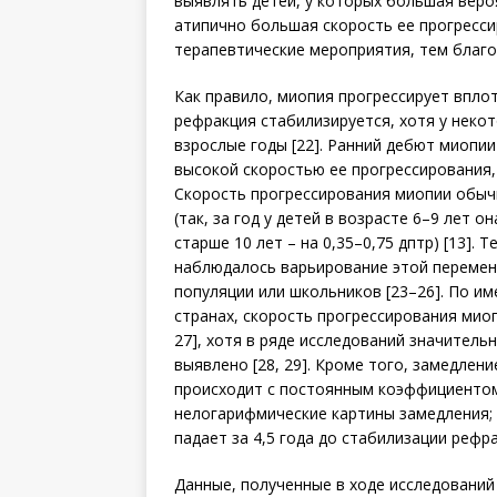
выявлять детей, у которых большая веро
атипично большая скорость ее прогресси
терапевтические мероприятия, тем благо
Как правило, миопия прогрессирует вплот
рефракция стабилизируется, хотя у неко
взрослые годы [22]. Ранний дебют миопии
высокой скоростью ее прогрессирования, 
Скорость прогрессирования миопии обычн
(так, за год у детей в возрасте 6–9 лет о
старше 10 лет – на 0,35–0,75 дптр) [13].
наблюдалось варьирование этой переменн
популяции или школьников [23–26]. По и
странах, скорость прогрессирования миопи
27], хотя в ряде исследований значитель
выявлено [28, 29]. Кроме того, замедлен
происходит с постоянным коэффициентом
нелогарифмические картины замедления; 
падает за 4,5 года до стабилизации рефра
Данные, полученные в ходе исследовани