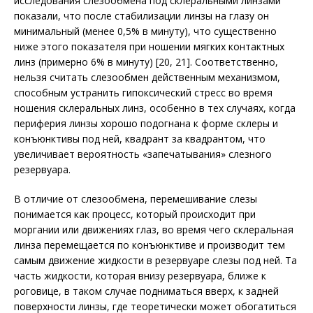
исследования слезообмена под склеральными линзами
показали, что после стабилизации линзы на глазу он
минимальный (менее 0,5% в минуту), что существенно
ниже этого показателя при ношении мягких контактных
линз (примерно 6% в минуту) [20, 21]. Соответственно,
нельзя считать слезообмен действенным механизмом,
способным устранить гипоксический стресс во время
ношения склеральных линз, особенно в тех случаях, когда
периферия линзы хорошо подогнана к форме склеры и
конъюнктивы под ней, квадрант за квадрантом, что
увеличивает вероятность «запечатывания» слезного
резервуара.
В отличие от слезообмена, перемешивание слезы
понимается как процесс, который происходит при
моргании или движениях глаз, во время чего склеральная
линза перемещается по конъюнктиве и производит тем
самым движение жидкости в резервуаре слезы под ней. Та
часть жидкости, которая внизу резервуара, ближе к
роговице, в таком случае подниматься вверх, к задней
поверхности линзы, где теоретически может обогатиться