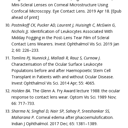
Mini-Scleral Lenses on Corneal Microstructure Using
Confocal Microscopy. Eye Contact Lens. 2019 Apr 18. [Epub
ahead of print]
Postnikoff CK, Pucker AD, Laurent J, Huisingh C, McGwin G,
Nichols JJ.
Identification of Leukocytes Associated With
Midday Fogging in the Post-Lens Tear Film of Scleral
Contact Lens Wearers. Invest Ophthalmol Vis Sci. 2019 Jan
2; 60: 226–233.
Tomlins PJ, Nunnick J, Malladi R, Rauz S, Curnow J.
Characterisation of the Ocular Surface Leukocyte
Populations before and after Haemopoietic Stem Cell
Transplant in Patients with and without Ocular Disease.
Invest Ophthalmol Vis Sci. 2014 Apr; 55: 4065.
Holden BA.
The Glenn A. Fry Award lecture 1988: the ocular
response to contact lens wear. Optom Vis Sci. 1989 Nov;
66: 717–733.
Sharma N, Singhal D, Nair SP, Sahay P, Sreeshankar SS,
Maharana P.
Corneal edema after phacoemulsification.
Indian J Ophthalmol. 2017 Dec; 65: 1381–1389.