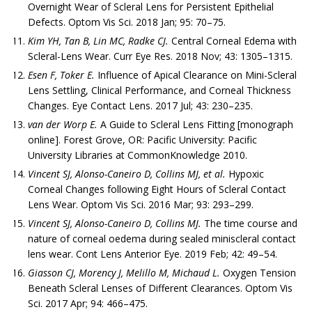
Overnight Wear of Scleral Lens for Persistent Epithelial
Defects. Optom Vis Sci. 2018 Jan; 95: 70–75.
Kim YH, Tan B, Lin MC, Radke CJ.
Central Corneal Edema with
Scleral-Lens Wear. Curr Eye Res. 2018 Nov; 43: 1305–1315.
Esen F, Toker E.
Influence of Apical Clearance on Mini-Scleral
Lens Settling, Clinical Performance, and Corneal Thickness
Changes. Eye Contact Lens. 2017 Jul; 43: 230–235.
van der Worp E.
A Guide to Scleral Lens Fitting [monograph
online]. Forest Grove, OR: Pacific University: Pacific
University Libraries at CommonKnowledge 2010.
Vincent SJ, Alonso-Caneiro D, Collins MJ, et al.
Hypoxic
Corneal Changes following Eight Hours of Scleral Contact
Lens Wear. Optom Vis Sci. 2016 Mar; 93: 293–299.
Vincent SJ, Alonso-Caneiro D, Collins MJ.
The time course and
nature of corneal oedema during sealed miniscleral contact
lens wear. Cont Lens Anterior Eye. 2019 Feb; 42: 49–54.
Giasson CJ, Morency J, Melillo M, Michaud L.
Oxygen Tension
Beneath Scleral Lenses of Different Clearances. Optom Vis
Sci. 2017 Apr; 94: 466–475.