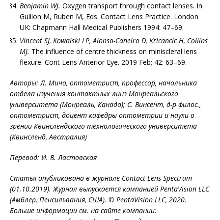
Benjamin WJ.
Oxygen transport through contact lenses. In
Guillon M, Ruben M, Eds. Contact Lens Practice. London
UK: Chapmann Hall Medical Publishers 1994: 47–69.
Vincent SJ, Kowalski LP, Alonso-Caneiro D, Kricancic H, Collins
MJ.
The influence of centre thickness on miniscleral lens
flexure. Cont Lens Anterior Eye. 2019 Feb; 42: 63–69.
Авторы: Л. Мичо, оптометрист, профессор, начальника
отдела изучения контактных линз Монреальского
университета (Монреаль, Канада); С. Винсент, д-р филос.,
оптометрист, доцент кафедры оптометрии и науки о
зрении Квинслендского технологического университета
(Квинсленд, Австралия)
Перевод: И. В. Ластовская
Статья опубликована в журнале Contact Lens Spectrum
(01.10.2019). Журнал выпускается компанией PentaVision LLC
(Амблер, Пенсильвания, США). © PentaVision LLC, 2020.
Больше информации см. на сайте компании: