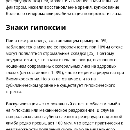
резервуаром под ней, может быть менее значительным
фактором, нежели восстановление зрения, купирование
болевого синдрома или реабилитация поверхности глаза.
Знаки гипоксии
При отеке роговицы, составляющем примерно 5%,
наблюдается снижение ее прозрачности; при 10%-м отеке
могут появляться стромальные складки [25]. Поэтому
неудивительно, что знаки отека роговицы, вызванного
ношением современных склеральных линз на здоровых
глазах (он составляет 1–3%), часто не регистрируются при
биомикроскопии. Но это не означает, что на
субклиническом уровне не существует гипоксического
стресса.
Васкуляризация – это локальный ответ в области лимба
на гипоксию или механическое раздражение. В случае
склеральных линз глубина слезного резервуара над зоной
лимба редко превышает 100 мкм, что ведет практически к
невозможности появления сколь-либо значительного