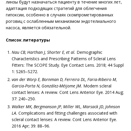
линзы будут назначаться пациенту в течение многих лет,
адаптация подходящих стратегий для облегчения
гипоксии, особенно в случаях скомпрометированных
роговиц с ослабленным механизмом эндотелиального
насоса, является обязательной.
Список литературы
Nau CB, Harthan J, Shorter E, et al.
Demographic
Characteristics and Prescribing Patterns of Scleral Lens
Fitters: The SCOPE Study. Eye Contact Lens. 2018; 44 Suppl
1: S265–S272.
van der Worp E, Bornman D, Ferreira DL, Faria-Ribeiro M,
Garcia-Porta N, González-Méijome JM.
Modern scleral
contact lenses: A review. Cont Lens Anterior Eye. 2014 Aug;
37: 240–250.
Walker
MK, Bergmanson JP, Miller WL, Marsack JD, Johnson
LA.
Complications and fitting challenges associated with
scleral contact lenses: A review. Cont Lens Anterior Eye.
2016 Apr; 39: 88–96.