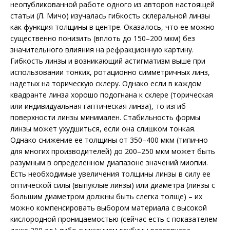
неопубликованной работе одного из авторов настоящей
статьи (Л. Мичо) изучалась гибкость склеральной линзы
как функция толщины в центре. Оказалось, что ее можно
существенно понизить (вплоть до 150–200 мкм) без
значительного влияния на рефракционную картину.
Гибкость линзы и возникающий астигматизм выше при
использовании тонких, ротационно симметричных линз,
надетых на торическую склеру. Однако если в каждом
квадранте линза хорошо подогнана к склере (торическая
или индивидуальная гаптическая линза), то изгиб
поверхности линзы минимален. Стабильность формы
линзы может ухудшиться, если она слишком тонкая.
Однако снижение ее толщины от 350–400 мкм (типично
для многих производителей) до 200–250 мкм может быть
разумным в определенном диапазоне значений миопии.
Есть необходимые увеличения толщины линзы в силу ее
оптической силы (выпуклые линзы) или диаметра (линзы с
большим диаметром должны быть слегка толще) – их
можно компенсировать выбором материала с высокой
кислородной проницаемостью (сейчас есть с показателем