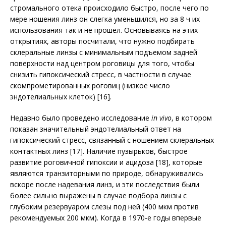
стромального отека происходило быстро, после чего по
мере ношения линз он слегка уменьшился, но за 8 ч их
использования так и не прошел. Основываясь на этих
открытиях, авторы посчитали, что нужно подбирать
склеральные линзы с минимальным подъемом задней
поверхности над центром роговицы для того, чтобы
снизить гипоксический стресс, в частности в случае
скомпрометированных роговиц (низкое число
эндотелиальных клеток) [16].
Недавно было проведено исследование
in vivo
, в котором
показан значительный эндотелиальный ответ на
гипоксический стресс, связанный с ношением склеральных
контактных линз [17]. Наличие пузырьков, быстрое
развитие роговичной гипоксии и ацидоза [18], которые
являются транзиторными по природе, обнаруживались
вскоре после надевания линз, и эти последствия были
более сильно выражены в случае подбора линзы с
глубоким резервуаром слезы под ней (400 мкм против
рекомендуемых 200 мкм). Когда в 1970-е годы впервые