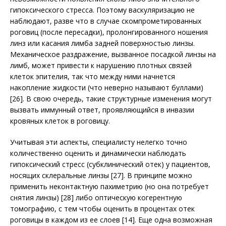
гипоксического стресса. Поэтому васкуляризацию не
наблюдают, разве что в случае скомпрометированных
роговиц (после пересадки), пролонгированного ношения
линз или касания лимба задней поверхностью линзы.
Механическое раздражение, вызванное посадкой линзы на
лимб, может привести к нарушению плотных связей
клеток эпителия, так что между ними начнется
накопление жидкости (что неверно называют буллами)
[26]. В свою очередь, такие структурные изменения могут
вызвать иммунный ответ, проявляющийся в инвазии
кровяных клеток в роговицу.
Учитывая эти аспекты, специалисту нелегко точно
количественно оценить и динамически наблюдать
гипоксический стресс (субклинический отек) у пациентов,
носящих склеральные линзы [27]. В принципе можно
применить неконтактную пахиметрию (но она потребует
снятия линзы) [28] либо оптическую когерентную
томографию, с тем чтобы оценить в процентах отек
роговицы в каждом из ее слоев [14]. Еще одна возможная