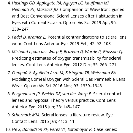
Hastings
GD, Applegate RA, Nguyen LC, Kauffman MJ,
Hemmati RT, Marsack JD.
Comparison of Wavefront-guided
and Best Conventional Scleral Lenses after Habituation in
Eyes with Corneal Ectasia. Optom Vis Sci. 2019 Apr; 96:
238–247.
Fadel D, Kramer E.
Potential contraindications to scleral lens
wear. Cont Lens Anterior Eye. 2019 Feb; 42: 92–103.
Michaud L, van der Worp E, Brazeau D, Warde R, Giasson CJ.
Predicting estimates of oxygen transmissibility for scleral
lenses. Cont Lens Anterior Eye. 2012 Dec; 35: 266–271.
Compañ V, Aguilella-Arzo M, Edrington TB, Weissman BA.
Modeling Corneal Oxygen with Scleral Gas Permeable Lens
Wear. Optom Vis Sci. 2016 Nov; 93: 1339–1348.
Bergmanson JP, Ezekiel DF, van der Worp E.
Scleral contact
lenses and hypoxia: Theory versus practice. Cont Lens
Anterior Eye. 2015 Jun; 38: 145–147.
Schornack MM.
Scleral lenses: a literature review. Eye
Contact Lens. 2015 Jan; 41: 3–11.
He X, Donaldson KE, Perez VL, Sotomayor P.
Case Series: