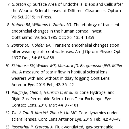
Giasson CJ.
Surface Area of Endothelial Blebs and Cells after
the Wear of Scleral Lenses of Different Clearances. Optom
Vis Sci. 2019; In Press.
Holden BA, Williams L, Zantos SG.
The etiology of transient
endothelial changes in the human cornea. Invest
Ophthalmol Vis Sci. 1985 Oct; 26: 1354–1359.
Zantos SG, Holden BA.
Transient endothelial changes soon
after wearing soft contact lenses. Am J Optom Physiol Opt.
1977 Dec; 54: 856–858.
Skidmore KV, Walker MK, Marsack JD, Bergmanson JPG, Miller
WL.
A measure of tear inflow in habitual scleral lens
wearers with and without midday fogging. Cont Lens
Anterior Eye. 2019 Feb; 42: 36–42.
Paugh JR, Chen E, Heinrich C, et al.
Silicone Hydrogel and
Rigid Gas-Permeable Scleral Lens Tear Exchange. Eye
Contact Lens. 2018 Mar; 44: 97–101.
Tse V, Tan B, Kim YH, Zhou Y, Lin MC.
Tear dynamics under
scleral lenses. Cont Lens Anterior Eye. 2019 Feb; 42: 43–48.
Rosenthal P, Croteau A.
Fluid-ventilated, gas-permeable