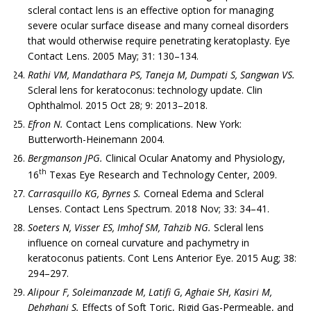
scleral contact lens is an effective option for managing
severe ocular surface disease and many corneal disorders
that would otherwise require penetrating keratoplasty. Eye
Contact Lens. 2005 May; 31: 130–134.
Rathi VM, Mandathara PS, Taneja M, Dumpati S, Sangwan VS.
Scleral lens for keratoconus: technology update. Clin
Ophthalmol. 2015 Oct 28; 9: 2013–2018.
Efron N.
Contact Lens complications. New York:
Butterworth-Heinemann 2004.
Bergmanson JPG.
Clinical Ocular Anatomy and Physiology,
th
16
Texas Eye Research and Technology Center, 2009.
Carrasquillo KG, Byrnes S.
Corneal Edema and Scleral
Lenses. Contact Lens Spectrum. 2018 Nov; 33: 34–41.
Soeters N, Visser ES, Imhof SM, Tahzib NG.
Scleral lens
influence on corneal curvature and pachymetry in
keratoconus patients. Cont Lens Anterior Eye. 2015 Aug; 38:
294–297.
Alipour F, Soleimanzade M, Latifi G, Aghaie SH, Kasiri M,
Dehghani S.
Effects of Soft Toric, Rigid Gas-Permeable, and