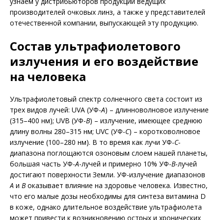
узнаем у дистрибьюторов продукции ведущих
производителей очковых линз, а также у представителей
отечественной компании, выпускающей эту продукцию.
Состав ультрафиолетового
излучения и его воздействие
на человека
Ультрафиолетовый спектр солнечного света состоит из
трех видов лучей: UVA (УФ-
А
) – длинноволновое излучение
(315–400 нм); UVB (УФ-
B
) – излучение, имеющее среднюю
длину волны 280–315 нм; UVC (УФ-
С
) – коротковолновое
излучение (100–280 нм). В то время как лучи УФ-
С
-
диапазона поглощаются озоновым слоем нашей планеты,
большая часть УФ-
А
-лучей и примерно 10% УФ-
B
-лучей
достигают поверхности Земли. УФ-излучение диапазонов
А
и
B
оказывает влияние на здоровье человека. Известно,
что его малые дозы необходимы для синтеза витамина D
в коже, однако длительное воздействие ультрафиолета
может привести к возникновению острых и хронических