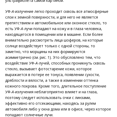
ультрафиолета самой картиной.
УФ-
А
-излучение легко проходит сквозь все атмосферные
слои к земной поверхности, и для него не является
препятствием и автомобильное или оконное стекло, то
есть УФ-
A
-лучи попадают на кожу и в глаза человека,
находящегося в помещении или в машине. Если более
внимательно рассмотреть лица шоферов, на которые
солнце воздействует только с одной стороны, то
заметно, что морщины на них формируются
асимметрично (см. рис. 1). Это обусловлено тем, что
воздействие УФ-
А
-лучей, способных проникнуть сквозь
стекло, вызывает фотостарение кожи, которое
выражается в потере ее тонуса, появлении сухости,
дряблости и вялости, а также в изменении оттенка
кожного покрова. Кроме того, длительное поступление
УФ-
А
-излучения неблагоприятно влияет и на глаза,
поэтому следует использовать очки с линзами,
эффективно его отсекающими, находясь за рулем
автомобиля либо у окна дома или в офисе, через которое
попадают солнечные лучи.