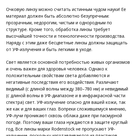
Очковую линзу можно считать истинным чудом науки! Ее
материал должен быть абсолютно безупречным:
прозрачным, недорогим, чистым и однородным по
структуре. Кроме того, обработка линзы требует
высочайшей точности и технологичности производства.
Наряду с этим даже бесцветные линзы должны защищать
от УФ-излучения и быть легкими в уходе.
Свет является основной потребностью живых организмов
и очень важен для здоровья человека. Однако к
положительным свойствам света добавляются и
негативные последствия его воздействия. Различают
видимый (с длиной волны между 380–780 нм) и невидимый
(с длиной волны в УФ-диапазоне и в инфракрасной части
спектра) свет. УФ-излучение опасно для вашей кожи, так
же как и для ваших глаз. Вопреки сложившемуся мнению,
УФ-лучи проникают сквозь облака даже при пасмурной
погоде. Поэтому ваши глаза нуждаются в защите круглый
год. Все линзы марки Rodenstock не пропускают УФ-
излучение, поскольку изготавливаются из пластиков,