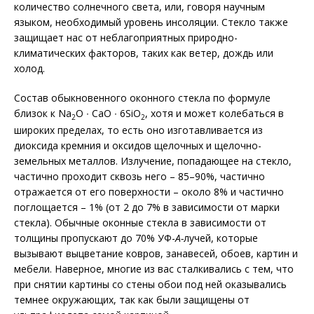
количество солнечного света, или, говоря научным
языком, необходимый уровень инсоляции. Стекло также
защищает нас от неблагоприятных природно-
климатических факторов, таких как ветер, дождь или
холод.
Состав обыкновенного оконного стекла по формуле
близок к Na
O ∙ СаО ∙ 6SiO
, хотя и может колебаться в
2
2
широких пределах, то есть оно изготавливается из
диоксида кремния и оксидов щелочных и щелочно-
земельных металлов. Излучение, попадающее на стекло,
частично проходит сквозь него – 85–90%, частично
отражается от его поверхности – около 8% и частично
поглощается – 1% (от 2 до 7% в зависимости от марки
стекла). Обычные оконные стекла в зависимости от
толщины пропускают до 70% УФ-
А-
лучей, которые
вызывают выцветание ковров, занавесей, обоев, картин и
мебели. Наверное, многие из вас сталкивались с тем, что
при снятии картины со стены обои под ней оказывались
темнее окружающих, так как были защищены от