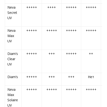
Neva
+++++
++++
+++++
+++++
3
Secret
UV
Neva
+++++
+++++
+++++
+++++
3
Max
UV
Diam’s
+++++
+++
+++++
++
2
Clear
UV
Diam’s
+++++
+++
+++
Нет
Н
Neva
+++++
+++++
+++++
+++++
5
Max
Solaire
UV