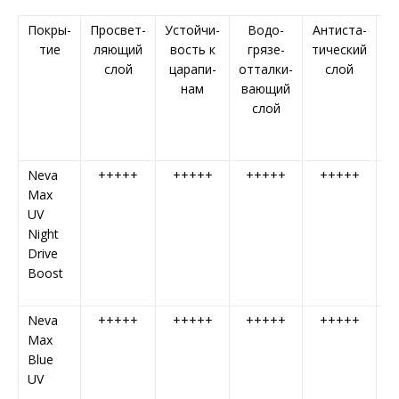
Покры-
Просвет-
Устойчи-
Водо-
Антиста-
E
тие
ляющий
вость к
грязе-
тический
S
слой
царапи-
отталки-
слой
нам
вающий
слой
Neva
+++++
+++++
+++++
+++++
2
Max
UV
Night
Drive
Boost
Neva
+++++
+++++
+++++
+++++
3
Max
Blue
UV