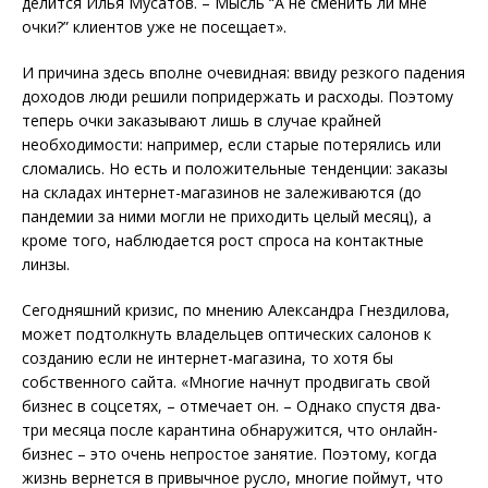
делится Илья Мусатов. – Мысль “А не сменить ли мне
очки?” клиентов уже не посещает».
И причина здесь вполне очевидная: ввиду резкого падения
доходов люди решили попридержать и расходы. Поэтому
теперь очки заказывают лишь в случае крайней
необходимости: например, если старые потерялись или
сломались. Но есть и положительные тенденции: заказы
на складах интернет-магазинов не залеживаются (до
пандемии за ними могли не приходить целый месяц), а
кроме того, наблюдается рост спроса на контактные
линзы.
Сегодняшний кризис, по мнению Александра Гнездилова,
может подтолкнуть владельцев оптических салонов к
созданию если не интернет-магазина, то хотя бы
собственного сайта. «Многие начнут продвигать свой
бизнес в соцсетях, – отмечает он. – Однако спустя два-
три месяца после карантина обнаружится, что онлайн-
бизнес – это очень непростое занятие. Поэтому, когда
жизнь вернется в привычное русло, многие поймут, что