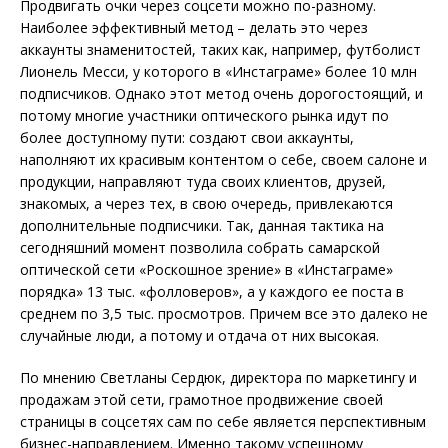
Продвигать очки через соцсети можно по-разному.
Наиболее эффективный метод – делать это через
аккаунты знаменитостей, таких как, например, футболист
Лионель Месси, у которого в «Инстаграме» более 10 млн
подписчиков. Однако этот метод очень дорогостоящий, и
потому многие участники оптического рынка идут по
более доступному пути: создают свои аккаунты,
наполняют их красивым контентом о себе, своем са
лоне и
продукции, направляют туда своих клиентов, друзей,
знакомых, а через тех, в свою очередь, привлекаются
дополнительные подписчики. Так, данная тактика на
сегодняшний момент позволила собрать самарской
оптической сети «Роскошное зрение» в «Инстаграме»
порядка» 13 т
ыс. «фолловеров», а у каждого ее поста в
среднем по 3,5 тыс. просмотров. Причем все это далеко не
случайные люди, а потому и отдача от них высокая.
По мнению Светланы Сердюк, директора по маркетингу и
продажам этой сети, грамотное продвижение своей
страницы в соцсетях сам по себе является перспективным
бизнес-направлением. Именно такому успешному