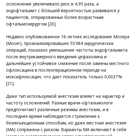
осложнение увеличивало риск в 4,95 раза, а
эндофтальмит с бóльшей вероятностью развивался у
пациентов, оперированных более возрастным
офтальмохирургом [20].
Недавно опубликованное 16-летнее исследование Мозера
(Moser), проанализировавшее 55 984 хирургических
операций, показало уменьшение частоты эндофтальмита
после внутрикамерного введения цефазолина и
дальнейшее устойчивое снижение после замены местного
офлоксацина в послеоперационном периоде на
моксифлоксацин, что дает показатель только 0,0037 %
[21].
Даже тип используемой анестезии влияет на характер и
частоту осложнений. Разные врачи-офтальмологи
предпочитают различные режимы анестезии, и в
последнее время наблюдается стремление к
безинъекционным способам, но даже местная анестезия
(МА) сопряжена с риском. Варианты МA включают в себя