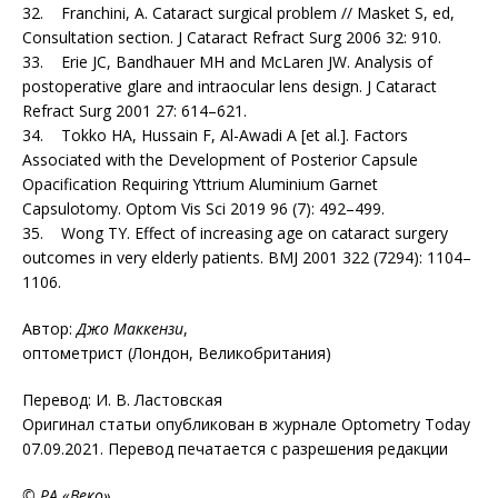
32. Franchini, A. Cataract surgical problem // Masket S, ed,
Consultation section. J Cataract Refract Surg 2006 32: 910.
33. Erie JC, Bandhauer MH and McLaren JW. Analysis of
postoperative glare and intraocular lens design. J Cataract
Refract Surg 2001 27: 614–621.
34. Tokko HA, Hussain F, Al-Awadi A [et al.]. Factors
Associated with the Development of Posterior Capsule
Opacification Requiring Yttrium Aluminium Garnet
Capsulotomy. Optom Vis Sci 2019 96 (7): 492–499.
35. Wong TY. Effect of increasing age on cataract surgery
outcomes in very elderly patients. BMJ 2001 322 (7294): 1104–
1106.
Автор:
Джо Маккензи
,
оптометрист (Лондон, Великобритания)
Перевод: И. В. Ластовская
Оригинал статьи опубликован в журнале Optometry Today
07.09.2021. Перевод печатается с разрешения редакции
© РА «Веко»