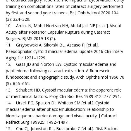
training on complications rates of cataract surgery performed
by first and second year trainees. Br J Ophthalmol 2020 104
(3): 324–329.
10. Amin, N, Mohd Norizan NH, Abdul Jalil NF [et al.]. Visual
Acuity after Posterior Capsular Rupture during Cataract
Surgery. BJMS 2019 13 (2).
11. Grzybowski A, Sikorski BL, Ascaso FJ [et al.].
Pseudophakic cystoid macular edema: update 2016 Clin Interv
Aging 11: 1221–1229.
12. Gass JD and Norton EW. Cystoid macular edema and
papilledema following cataract extraction. A fluorescein
fundoscopic and angiographic study. Arch Ophthalmol 1966 76
(5): 646–661.
13. Schubert HD. Cystoid macular edema: the apparent role
of mechanical factors. Prog Clin Biol Res 1989 312: 277–291.
14. Ursell PG, Spalton DJ, Whitcup SM [et al.]. Cystoid
macular edema after phacoemulsification: relationship to
blood-aqueous barrier damage and visual acuity. J Cataract
Refract Surg 199925: 1492–1497.
15. Chu CJ, Johnston RL, Buscombe C [et al.]. Risk Factors