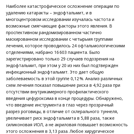
Наиболее катастрофическое осложнение операции по
удалению катаракты – эндофтальмит, и в
многоцентровом исследовании изучалась частота и
возможные смягчающие факторы этого явления. В
проспективном рандомизированном частично
маскированном исследовании с четырьмя группами
лечения, которое проводилось 24 офтальмологическими
отделениями, набрано 16 603 пациента. Было
зарегистрировано только 29 случаев подозрения на
эндофтальмит, при этом у 20 из них был подтвержден
инфекционный эндофтальмит. Это дает общую
заболеваемость в этой группе 0,12 %. Анализ различных
схем лечения показал повышение риска в 4,92 раза при
отсутствии внутрикамерного профилактического
введения цефуроксима в конце процедуры. Обнаружено,
что введение инструмента в глаз через прозрачный
разрез роговицы, в отличие от склерального туннеля,
увеличивает риск эндофтальмита в 5,88 раза, также
силиконовая ИОЛ, а не акриловая повышает возможность
этого осложнения в 3,13 раза. Любое хирургическое