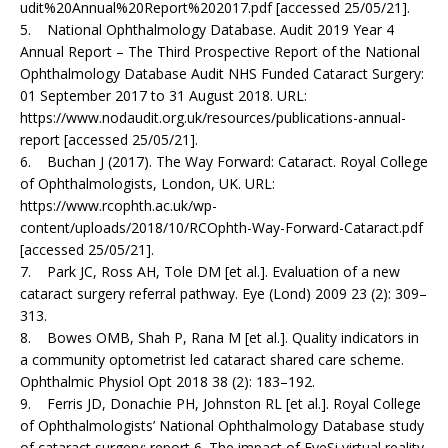
udit%20Annual%20Report%202017.pdf [accessed 25/05/21].
5. National Ophthalmology Database. Audit 2019 Year 4
Annual Report – The Third Prospective Report of the National
Ophthalmology Database Audit NHS Funded Cataract Surgery:
01 September 2017 to 31 August 2018. URL:
https://www.nodaudit.org.uk/resources/publications-annual-
report [accessed 25/05/21].
6. Buchan J (2017). The Way Forward: Cataract. Royal College
of Ophthalmologists, London, UK. URL:
https://www.rcophth.ac.uk/wp-
content/uploads/2018/10/RCOphth-Way-Forward-Cataract.pdf
[accessed 25/05/21].
7. Park JC, Ross AH, Tole DM [et al.]. Evaluation of a new
cataract surgery referral pathway. Eye (Lond) 2009 23 (2): 309–
313.
8. Bowes OMB, Shah P, Rana M [et al.]. Quality indicators in
a community optometrist led cataract shared care scheme.
Ophthalmic Physiol Opt 2018 38 (2): 183–192.
9. Ferris JD, Donachie PH, Johnston RL [et al.]. Royal College
of Ophthalmologists’ National Ophthalmology Database study
of cataract surgery: report 6. The impact of EyeSi virtual reality