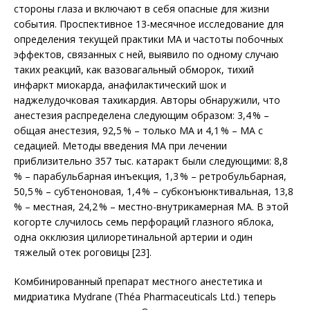
стороны глаза и включают в себя опасные для жизни
события. Проспективное 13-месячное исследование для
определения текущей практики МА и частоты побочных
эффектов, связанных с ней, выявило по одному случаю
таких реакций, как вазовагальный обморок, тихий
инфаркт миокарда, анафилактический шок и
наджелудочковая тахикардия. Авторы обнаружили, что
анестезия распределена следующим образом: 3,4 % –
общая анестезия, 92,5 % – только МА и 4,1 % – МА с
седацией. Методы введения МА при лечении
приблизительно 357 тыс. катаракт были следующими: 8,8
% – парабульбарная инъекция, 1,3 % – ретробульбарная,
50,5 % – субтеноновая, 1,4 % – субконъюнктивальная, 13,8
% – местная, 24,2 % – местно-внутрикамерная МА. В этой
когорте случилось семь перфораций глазного яблока,
одна окклюзия цилиоретинальной артерии и один
тяжелый отек роговицы [23].
Комбинированный препарат местного анестетика и
мидриатика Mydrane (Théa Phar­maceuticals Ltd.) теперь