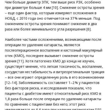
Чем больше диаметр ЗПК, тем выше риск РЗК, особенно
при диаметре больше 4 мм [10]. Снижение остроты зрения
– еще один фактор, которым измеряют осложнения в
НОБД, с 2010 года оно отмечается на 37 % меньше. Под
снижением остроты зрения понимают снижение в два
раза или более минимального угла разрешения [6].
Наиболее частыми осложнениями, возникающими после
операции по удалению катаракты, являются
послеоперационное воспаление и кистозный макулярный
отек (КМО), последнее вызывает снижение остроты
зрения [11]. Хотя патогенез КМО до конца не изучен,
существует мнение, что легкая токсичность, воспаление,
сосудистая нестабильность и витреоретинальная тракция
– все они играют определенную роль в его возникновении
[12–14]. Заболеваемость составляет 1–2 % у пациентов
без факторов риска, и исследования показали, что
пациенты с диабетом имеют относительный риск КМО в
1,8 раза больше после операции по удалению катаракты
по сравнению с пациентами без него; этот риск
увеличивается до 6,6 раза при наличии ретинопатии [15].