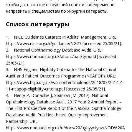
чтобы дать соответствующий совет и свое­временно
направить к специалистам по хирургии катаракты.
Список литературы
1. NICE Guidelines Cataract in Adults: Management. URL:
https://www.nice.org.uk/guidance/NG77 [accessed 25/05/21].
2. National Ophthalmology Database Audit. URL:
https://www.nodaudit.org.uk/about/background [accessed
25/05/21].
3. NHS England Eligibility Criteria for the National Clinical
Audit and Patient Outcomes Programme (NCAPOP). URL:
https://www.hqip.org.uk/wp-content/uploads/2018/03/2014-4-
11-ncapop-eligibility-criteria.pdf [accessed 25/05/21].
4. Henry P, Donachie J, Sparrow JM (2017). National
Ophthalmology Database Audit 2017 Year 2 Annual Report –
The First Prospective Report of the National Ophthalmology
Database Audit. Pub Healthcare Quality Improvement
Partnership. URL:
https://www.nodaudit.org.uk/u/docs/20/ughyyctynz/NOD%20A