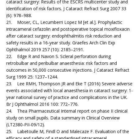
cataract surgery: Results of the ESCRS multicenter study and
identification of risk factors. J Cataract Refract Surg 2007 33
(6): 978–988.
21. Moser, CL, Lecumberri Lopez M [et al.]. Prophylactic
intracameral cefazolin and postoperative topical moxifloxacin
after cataract surgery: endophthalmitis risk reduction and
safety results in a 16-year study. Graefes Arch Clin Exp
Ophthalmol 2019 257 (10): 2185–2191.
22. Edge R and Navon S. Scleral perforation during
retrobulbar and peribulbar anaesthesia: risk factors and
outcomes in 50,000 consecutive injections. J Cataract Refract
Surg 1999 25: 1237–1244.
23. Lee RMH, Thompson JR and Eke T (2016) Severe adverse
events associated with local anaesthesia in cataract surgery: 1-
year national survey of practice and complications in the UK.
Br J Ophthalmol 2016 100: 772–776.
24. Thea Pharmaceutical Internal report on phase II clinical
study on small pupils. Data summary in Clinical Overview
(LT2380-PII-09/12).
25. Labetoulle M, Findl O and Malecaze F. Evaluation of the
efficacy and safety of a standardised intracameral