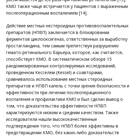
КМО также чаще встречается у пациентов с выраженным
послеоперационным воспалением [14].
Действие местных нестероидных противовоспалительных
препаратов (НПВП) заключается в блокировании
ферментов циклооксигеназ, ответственных за выработку
простагландина, тем самым препятствуя разрушению
гемато-ретинального барьера, которое, как считается,
способствует КМО. В систематическом обзоре 15
рандомизированных контролируемых исследований,
проведенном Кесселем (Kessel) и соавторами,
сравнивалось использование местных стероидных
препаратов и НПВП капель с точки зрения безопасности и
эффективности при лечении послеоперационного
воспаления и профилактики КМО и был сделан вывод о
том, что доказательства эффективности НПВП
характеризуются низким и средним качеством. Также
исследователи нашли высококачественные
подтверждения того, что НПВП более эффективны в
пред­отвращении КMO, без каких-либо доказательств