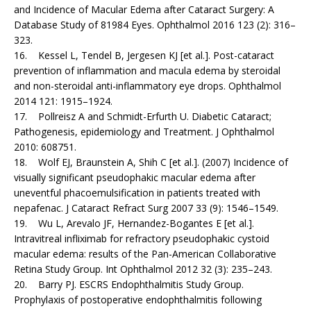
and Incidence of Macular Edema after Cataract Surgery: A
Database Study of 81984 Eyes. Ophthalmol 2016 123 (2): 316–
323.
16. Kessel L, Tendel B, Jergesen KJ [et al.]. Post-cataract
prevention of inflammation and macula edema by steroidal
and non-steroidal anti-inflammatory eye drops. Ophthalmol
2014 121: 1915–1924.
17. Pollreisz A and Schmidt-Erfurth U. Diabetic Cataract;
Pathogenesis, epidemiology and Treatment. J Ophthalmol
2010: 608751.
18. Wolf EJ, Braunstein A, Shih C [et al.]. (2007) Incidence of
visually significant pseudophakic macular edema after
uneventful phacoemulsification in patients treated with
nepafenac. J Cataract Refract Surg 2007 33 (9): 1546–1549.
19. Wu L, Arevalo JF, Hernandez-Bogantes E [et al.].
Intravitreal infliximab for refractory pseudophakic cystoid
macular edema: results of the Pan-American Collaborative
Retina Study Group. Int Ophthalmol 2012 32 (3): 235–243.
20. Barry PJ. ESCRS Endophthalmitis Study Group.
Prophylaxis of postoperative endophthalmitis following