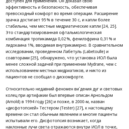
доступен для применения. Он доказал свою
эффективность и безопасность, обеспечивая
превосходный комфорт во время операции. Расширение
зрачка достигает 95 % в течение 30 с, и капли более
стабильны, чем местные мидриатические капли [24, 25].
Это стандартизированная офтальмологическая
комбинация тропикамида 0,02 %, фенилэфрина 0,31 % и
лидокаина 1%, вводимая внутрикамерно. В сравнительном
исследовании, проведенном Лабетуль (Labetoulle) и
соавторами [25], обнаружено, что установка ИОЛ была
менее сложной задачей при применении Mydrane, чем с
использованием местных мидриатиков, и никто из
пациентов не сообщал о дис­комфорте.
Относительно недавний феномен ви´дения дуг и световых
колец при артифакии был впервые описан Арнольдом
(Arnold) в 1994 году [26] и позже, в 2000-м, назван
«дисфотопсией» Тестером (Tester) [27], к настоящему
времени он стал обычным явлением и многие пациенты
испытывали его. Дисфотопсия возникает, когда
наклонные лучи света отражаются внутри ИОЛ в точке,