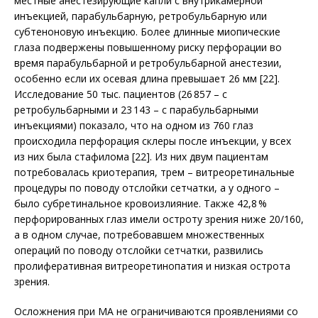
местные анестезирующие капли с внутрикамерной
инъекцией, парабульбарную, ретробульбарную или
субтеноновую инъекцию. Более длинные миопические
глаза подвержены повышенному рис­ку перфорации во
время парабульбарной и ретробульбарной анестезии,
особенно если их осевая длина превышает 26 мм [22].
Исследование 50 тыс. пациентов (26 857 – с
ретробульбарными и 23 143 – с парабульбарными
инъекциями) показало, что на одном из 760 глаз
происходила перфорация склеры после инъекции, у всех
из них была стафилома [22]. Из них двум пациентам
потребовалась криотерапия, трем – витреоретинальные
процедуры по поводу отслойки сетчатки, а у одного –
было субретинальное кровоизлияние. Также 42,8 %
перфорированных глаз имели остроту зрения ниже 20/160,
а в одном случае, потребовавшем множественных
операций по поводу отслойки сетчатки, развились
пролиферативная витреоретинопатия и низкая острота
зрения.
Осложнения при МА не ограничиваются проявлениями со