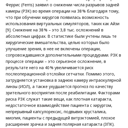
Феррис (Ferris) заявил о снижении числа разрывов задней
камеры (РЗК) во время операции на 38 % благодаря тому,
что при обучении хирургов появилась возможность
использования виртуальных симуляторов, таких как Айзи
[9]. Снижение на 38 % – это 3,8 тыс. осложнений в
абсолютных цифрах. В статистике были учтены лишь те
хирургические вмешательства, целью которых было
улучшение зрения, в нее не включены операции,
сопровождавшиеся дополнительными процедурами. РЗК в
процессе операции – это серьезное осложнение, в
результате него на 40 % увеличивается риск
послеоперационной отслойки сетчатки. Помимо этого,
затрудняется установка в заднюю камеру интраокулярной
линзы (ИОЛ), а также ухудшается прогноз по качеству
зрительного восприятия после реабилитации. Факторами
риска РЗК служат такие вещи, как плотная катаракта,
недостаточное взаимодействие пациента с хирургом,
непрерывный капсулорексис, подвывих хрусталика,
миопия, пациенты с предыдущей витрэктомией, плохое
расширение зрачка и задняя полярная катаракта (ЗПК).