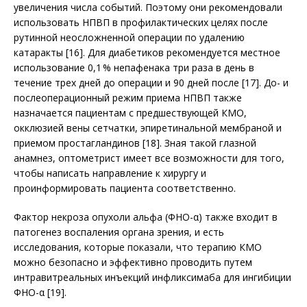
увеличения числа событий. Поэтому они рекомендовали
использовать НПВП в профилактических целях после
рутинной неосложненной операции по удалению
катаракты [16]. Для диабетиков рекомендуется местное
использование 0,1 % непафенака три раза в день в
течение трех дней до операции и 90 дней после [17]. До- и
послеоперационный режим приема НПВП также
назначается пациентам с предшествующей КMO,
окклюзией вены сетчатки, эпиретинальной мембраной и
приемом простагландинов [18]. Зная такой глазной
анамнез, оптометрист имеет все возможности для того,
чтобы написать направление к хирургу и
проинформировать пациента соответственно.
Фактор некроза опухоли альфа (ФНО-α) также входит в
патогенез воспаления органа зрения, и есть
исследования, которые показали, что терапию КМО
можно безопасно и эффективно проводить путем
интравит­реальных инъекций инфликсимаба для ингибиции
ФНО-α [19].