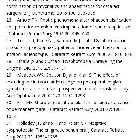
combination of mydriatics and anaesthetics for cataract
surgery. Br J Ophthalmol 2016 100: 976–985.
26. Arnold PN. Photic phenomena after phacoemulsifica­tion
and posterior chamber lens implantation of various optic sizes.
J Cataract Refract Surg 1994 20: 446–450.
27. Tester R, Pace NL, Samore M [et al.]. Dysphotopsia in
phakic and pseudophakic patients: incidence and relation to
intraocular lens type. J Cataract Refract Surg 2000 26: 810–816.
28. Bhalla JS and Gupta S. Dysphotopsia-Unravelling the
Enigma. DJO 2016 27: 97–101.
29. Meacock WR, Spalton DJ and Khan S. The effect of
texturing the intraocular lens edge on postoperative glare
symptoms: a randomized prospective, double-masked study.
Arch Ophthalmol 2002 120: 1294–1298.
30. Ellis MF. Sharp-edged intraocular lens design as a cause
of permanent glare. J Cataract Refract Surg 2001 27: 1061–
1064.
31. Holladay JT, Zhao H and Reisin CR. Negative
dysphotopsia: The enigmatic penumbra. J Cataract Refract
Surg 2012 38: 1251–1265.