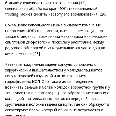
больше увеличивает риск этого явления [32], а
специальная обработка края ИОЛ (так называемый
frosting) может снизить частоту его возникновения [29].
Сокращение капсульного мешка вызывает изменение
положения ИОЛ со временем, влияя на рефракцию, но
также становится возможным механизмом минимизации
симптомов дисфотопсии, поскольку расстояние между
радужной оболочкой и ИОЛ уменьшается часто до 0,06
мм или меньше [28].
Развитие помутнения задней капсулы сопряжено с
хирургическим вмешательством у молодых пациентов,
сопутствующей глаукомой и использованием
гидрофильных ИОЛ. Оно также имеет тенденцию
возникать раньше в более молодой возрастной группе и у
лиц с увеитом в анамнезе [33]. Его образование связано с
миграцией эпителиальных клеток из передней части
хрусталика в волокна задней капсулы, где они образуют и
секретируют белок, который обычно не встречается в
хрусталике.