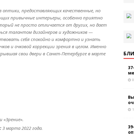
ов оптики, предоставляющих качественные, но
ющих привычные интерьеры, особенно приятно
оторый не просто отличается от других, но дает
ся талантом дизайнеров и художников —
ствовать себя спокойно и комфортно и узнать
чков и очковой коррекции зрения в целом. Именно
БЛИ
крывшая свои двери в Санкт-Петербурге в марте
37
ме
0
Вы
оч
1
и «Зрение».
39
:
3 марта 2022 года.
оп