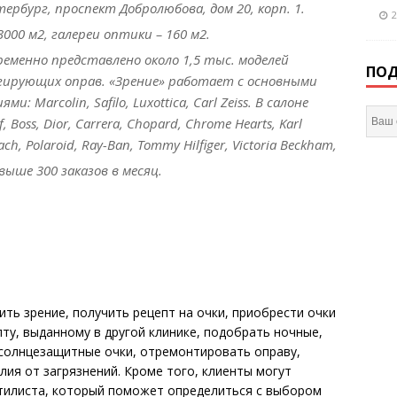
рбург, проспект Добролюбова, дом 20, корп. 1.
2
3000 м2, галереи оптики – 160 м2.
ременно представлено около 1,5 тыс. моделей
ПОД
гирующих оправ. «Зрение» работает с основными
 Marcolin, Safilo, Luxottica, Carl Zeiss. В салоне
Boss, Dior, Carrera, Chopard, Chrome Hearts, Karl
ch, Polaroid, Ray-Ban, Tommy Hilfiger, Victoria Beckham,
выше 300 заказов в месяц.
ть зрение, получить рецепт на очки, приобрести очки
ту, выданному в другой клинике, подобрать ночные,
 солнцезащитные очки, отремонтировать оправу,
елия от загрязнений. Кроме того, клиенты могут
стилиста, который поможет определиться с выбором