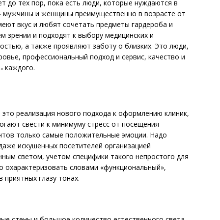
т до тех пор, пока есть люди, которые нуждаются в
 – мужчины и женщины преимущественно в возрасте от
имеют вкус и любят сочетать предметы гардероба и
м зрении и подходят к выбору медицинских и
остью, а также проявляют заботу о близких. Это люди,
ровье, профессиональный подход и сервис, качество и
ь каждого.
– это реализация нового подхода к оформлению клиник,
огают свести к минимуму стресс от посещения
ентов только самые положительные эмоции. Надо
 даже искушенных посетителей организацией
нным светом, учетом специфики такого непростого для
но охарактеризовать словами «функциональный»,
в приятных глазу тонах.
ые стены и большое количество естественного света,