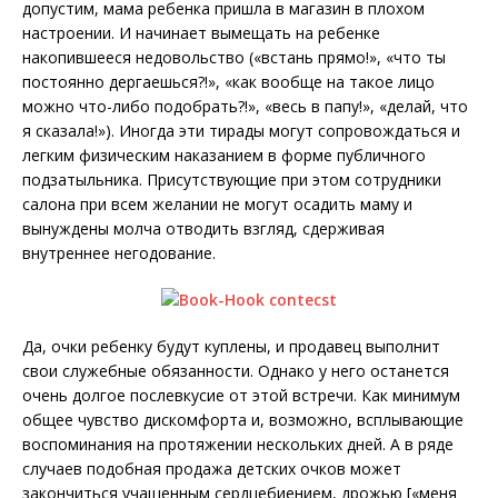
допустим, мама ребенка пришла в магазин в плохом
настроении. И начинает вымещать на ребенке
накопившееся недовольство («встань прямо!», «что ты
постоянно дергаешься?!», «как вообще на такое лицо
можно что-либо подобрать?!», «весь в папу!», «делай, что
я сказала!»). Иногда эти тирады могут сопровождаться и
легким физическим наказанием в форме публичного
подзатыльника. Присутствующие при этом сотрудники
салона при всем желании не могут осадить маму и
вынуждены молча отводить взгляд, сдерживая
внутреннее негодование.
Да, очки ребенку будут куплены, и продавец выполнит
свои служебные обязанности. Однако у него останется
очень долгое послевкусие от этой встречи. Как минимум
общее чувство дискомфорта и, возможно, всплывающие
воспоминания на протяжении нескольких дней. А в ряде
случаев подобная продажа детских очков может
закончиться учащенным сердцебиением, дрожью [«меня