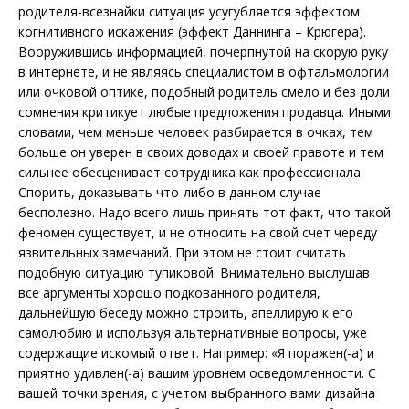
родителя-всезнайки ситуация усугубляется эффектом
когнитивного искажения (эффект Даннинга – Крюгера).
Вооружившись информацией, почерпнутой на скорую руку
в интернете, и не являясь специалистом в офтальмологии
или очковой оптике, подобный родитель смело и без доли
сомнения критикует любые предложения продавца. Иными
словами, чем меньше человек разбирается в очках, тем
больше он уверен в своих доводах и своей правоте и тем
сильнее обесценивает сотрудника как профессионала.
Спорить, доказывать что-либо в данном случае
бесполезно. Надо всего лишь принять тот факт, что такой
феномен существует, и не относить на свой счет череду
язвительных замечаний. При этом не стоит считать
подобную ситуацию тупиковой. Внимательно выслушав
все аргументы хорошо подкованного родителя,
дальнейшую беседу можно строить, апеллирую к его
самолюбию и используя альтернативные вопросы, уже
содержащие искомый ответ. Например: «Я поражен(-а) и
приятно удивлен(-а) вашим уровнем осведомленности. С
вашей точки зрения, с учетом выбранного вами дизайна