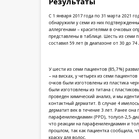
Результаты
С 1 января 2017 года по 31 марта 2021 г
обнаружили у семи из них подтвержденны
аллергенами – красителями в очковых опр
представлены в таблице. Шесть из семи 
составил 59 лет (в диапазоне от 30 до 74 
У шести из семи пациентов (85,7 %) развил
– на висках, у четырех из семи пациентов
очков были изготовлены из пластика чер
были изготовлены из титана с пластиков
проведен химический анализ, и мы идент
контактный дерматит. В случае 4 имелос
дерматит век в течение 3 лет. Ранее она
парафенилендиамин (PPD), толуол-2,5-ди
что реакции на парафенилендиамин и тол
прошлом, так как пациентка сообщила, чт
краску для волос.