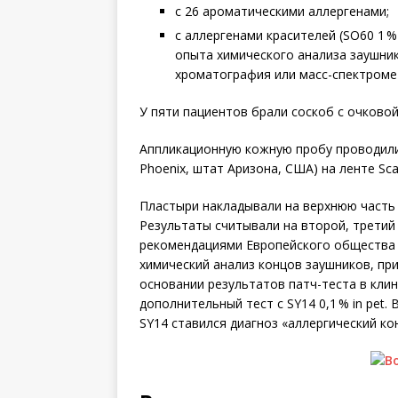
с 26 ароматическими аллерге­нами;
с аллергенами красителей (SO60 1 %
опыта химического анализа заушни
хроматография или масс-спектроме
У пяти пациентов брали соскоб с очковой
Аппликационную кожную пробу проводили 
Phoenix, штат Аризона, США) на ленте Scan
Пластыри накладывали на верхнюю часть 
Результаты считывали на второй, третий 
рекомендациями Европейского общества 
химический анализ концов заушников, пр
основании результатов патч-теста в клин
дополнительный тест с SY14 0,1 % in pet
SY14 ставился диагноз «аллергический ко