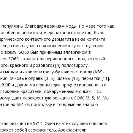
 популярны благодаря веяниям моды. По мере того как
 особенно черного и «черепахового» цветов, было
ергического контактного дерматита из-за контакта
м еще семь случаев в дополнение к существующим,
 по всему, SO60 был причинным аллергеном в
ев. SO60 – краситель перинонового типа, который
ого, красного и розового) [4] полистиролу,
 смолам и акрилонитрилу-бутадиен-стиролу (ABS-
ния: очковые оправы [3–5], шлемы [10], перчатки [11],
 [4] и другие материалы для профессионального и
стиковый краситель, обнаруженный в очках, – C.I.
мому, дает перекрестную реакцию с SO60 [3, 5, 6]. Мы
нтов на SR179, поскольку в то время не знали о
кая реакция на SY14. Один из этих случаев описан в
тавляет собой азокраситель. Азокрасители