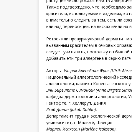
растущее число доказательств аллергиче
Также подтверждено, что необходимо за
красители, используемые в изделиях, ко
внимательно следить за тем, есть ли св
или над переносицей, на висках и/или на в
Ретро- или преаурикулярный дерматит м
вызванным красителем в очковых оправах
следует учитывать, поскольку он был об
добавить эти три аллергена в серию патч
Авторы:
Ульрик Аренсболл-Фрис (Ulrik Ahrens
Национальный аллергологический исслед
аллергологии; клиника Копенгагенского у
Энн Биргитте Симонсен (Anne Birgitte Simo
кафедра дерматологии и аллергологии, У
Гентофте, г. Хеллеруп, Дания
Якоб Далин (Jakob Dahlin)
,
Департамент труда и экологической дерм
университет, г. Мальмё, Швеция
Марлен Исакссон (Marléne Isaksson)
,