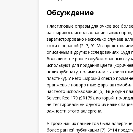
Обсуждение
Пластиковые оправы для очков все более
расширялось использование таких оправ,
зарегистрировано несколько случаев алл
кожи с оправой [2–7, 9]. Мы представляе
описанным в других исследованиях. Судя
большинстве ранее опубликованных случа
используют для придания цвета (коричнев
поликарбонату, полиметилметакрилатным
пластику). У него широкий спектр примене
оранжевые поворотные фары автомобилей
частного использования [5]. Еще один пла
Solvent Red 179 (SR179), который, по-види
не тестировали ни одного из наших пацие
важности этого аллергена.
У троих наших пациентов была аллергичес
более ранней публикации [7]. SY14 предс