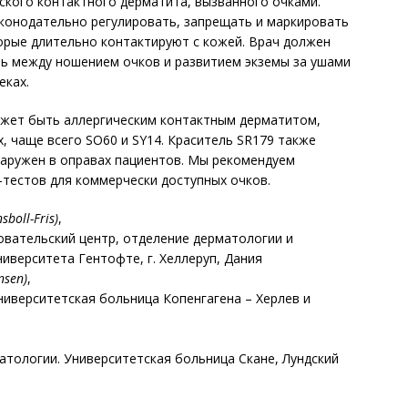
ского контактного дерматита, вызванного очками.
конодательно регулировать, запрещать и маркировать
торые длительно контактируют с кожей. Врач должен
язь между ношением очков и развитием экземы за ушами
еках.
ожет быть аллергическим контактным дерматитом,
, чаще всего SO60 и SY14. Краситель SR179 также
наружен в оправах пациентов. Мы рекомендуем
-тестов для коммерчески доступных очков.
boll-Fris)
,
овательский центр, отделение дерматологии и
ниверситета Гентофте, г. Хеллеруп, Дания
nsen)
,
ниверситетская больница Копенгагена – Херлев и
атологии. Университетская больница Скане, Лундский