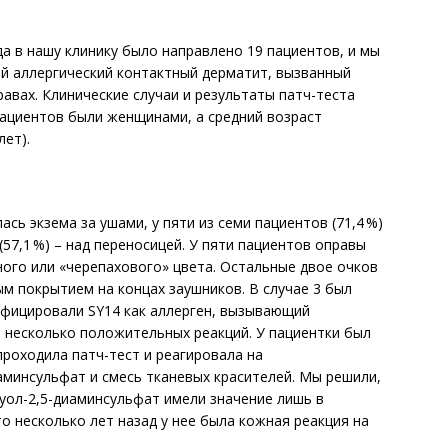
ода в нашу клинику было направлено 19 пациентов, и мы
й аллергический контактный дерматит, вызванный
авах. Клинические случаи и результаты патч-теста
пациентов были женщинами, а средний возраст
лет).
ась экзема за ушами, у пяти из семи пациентов (71,4 %)
 (57,1 %) – над переносицей. У пяти пациентов оправы
ного или «черепахового» цвета. Остальные двое очков
ым покрытием на концах заушников. В случае 3 был
ифицировали SY14 как аллерген, вызывающий
ь несколько положительных реакций. У пациентки был
 проходила патч-тест и реагировала на
аминсульфат и смесь тканевых красителей. Мы решили,
уол-2,5-диаминсульфат имели значение лишь в
о несколько лет назад у нее была кожная реакция на