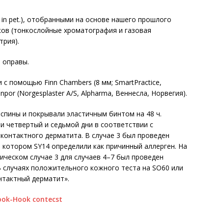
 in pet.), отобранными на основе нашего прошлого
ков (тонкослойные хроматография и газовая
трия).
 оправы.
с помощью Finn Chambers (8 мм; SmartPractice,
por (Norgesplaster A/S, Alpharma, Веннесла, Норвегия).
спины и покрывали эластичным бинтом на 48 ч.
и четвертый и седьмой дни в соответствии с
контактного дерматита. В случае 3 был проведен
и котором SY14 определили как причинный аллерген. На
ическом случае 3 для случаев 4–7 был проведен
. В случаях положительного кожного теста на SO60 или
нтактный дерматит».