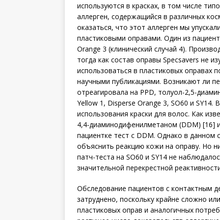
используются в красках, в том числе тип
аллерген, содержащийся в различных кос
оказаться, что этот аллерген мы упускал
пластиковыми оправами. Один из пациенто
Orange 3 (клинический случай 4). Произв
тогда как состав оправы Specsavers не и
использоваться в пластиковых оправах 
научными публикациями. Возникают ли пер
отреагировала на PPD, толуол-2,5-диаминс
Yellow 1, Disperse Orange 3, SO60 и SY14
использования краски для волос. Как из
4,4-диаминодифенилметаном (DDM) [16] и
пациентке тест с DDM. Однако в данном 
объяснить реакцию кожи на оправу. Но н
патч-теста на SO60 и SY14 не наблюдалос
значительной перекрестной реактивности
Обследование пациентов с контактным д
затруднено, поскольку крайне сложно и
пластиковых оправ и аналогичных потреб