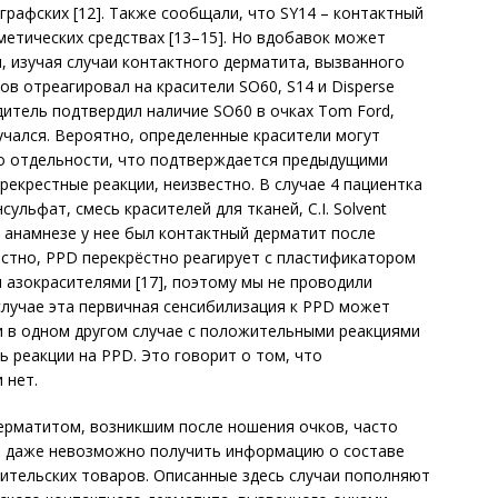
ографских [12]. Также сообщали, что SY14 – контактный
метических средствах [13–15]. Но вдобавок может
и, изучая случаи контактного дерматита, вызванного
в отреагировал на красители SO60, S14 и Disperse
одитель подтвердил наличие SO60 в очках Tom Ford,
зучался. Вероятно, определенные красители могут
по отдельности, что подтверждается предыдущими
екрестные реакции, неизвестно. В случае 4 пациентка
ульфат, смесь красителей для тканей, C.I. Solvent
. В анамнезе у нее был контактный дерматит после
вестно, PPD перекрёстно реагирует с пластификатором
 азокрасителями [17], поэтому мы не проводили
случае эта первичная сенсибилизация к PPD может
и в одном другом случае с положительными реакциями
ь реакции на PPD. Это говорит о том, что
 нет.
ерматитом, возникшим после ношения очков, часто
ли даже невозможно получить информацию о составе
ительских товаров. Описанные здесь случаи пополняют