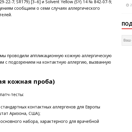
29-22-7; SR179) [3–6] и Solvent Yellow (SY) 14 № 842-07-9;
2
едениям сообщаем о семи случаях аллергического
телей.
ПОД
го мы проводили аппликационную кожную аллергическую
ам с подозрением на контактную аллергию, вызванную
ая кожная проба)
патч-тесты:
ой стандартных контактных аллергенов для Европы
, штат Аризона, США);
 основного набора, характерного для врачебной