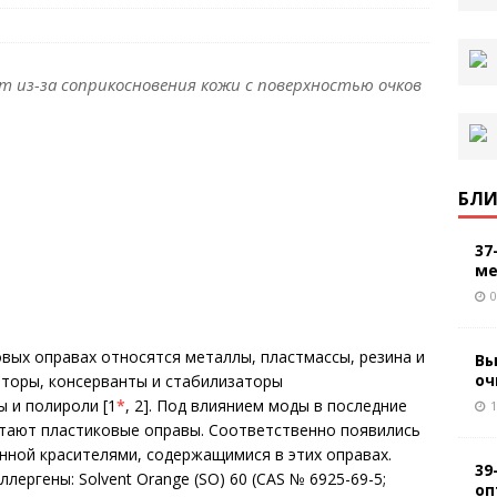
 из-за соприкосновения кожи с поверхностью очков
БЛИ
37
ме
0
овых оправах относятся металлы, пластмассы, резина и
Вы
оч
аторы, консерванты и стабилизаторы
 и полироли [1
*
, 2]. Под влиянием моды в последние
1
тают пластиковые оправы. Соот­ветственно появились
нной красителями, содержащимися в этих оправах.
39
ергены: Solvent Orange (SO) 60 (CAS № 6925-69-5;
оп