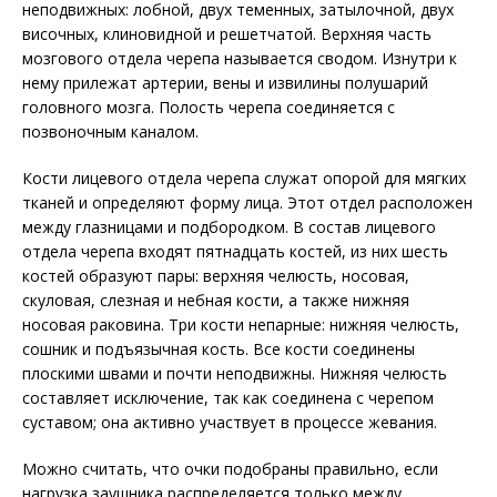
неподвижных: лобной, двух теменных, затылочной, двух
височных, клиновидной и решетчатой. Верхняя часть
мозгового отдела черепа называется сводом. Изнутри к
нему прилежат артерии, вены и извилины полушарий
головного мозга. Полость черепа соединяется с
позвоночным каналом.
Кости лицевого отдела черепа служат опорой для мягких
тканей и определяют форму лица. Этот отдел расположен
между глазницами и подбородком. В состав лицевого
отдела черепа входят пятнадцать костей, из них шесть
костей образуют пары: верхняя челюсть, носовая,
скуловая, слезная и небная кости, а также нижняя
носовая раковина. Три кости непарные: нижняя челюсть,
сошник и подъязычная кость. Все кости соединены
плоскими швами и почти неподвижны. Нижняя челюсть
составляет исключение, так как соединена с черепом
суставом; она активно участвует в процессе жевания.
Можно считать, что очки подобраны правильно, если
нагрузка заушника распределяется только между