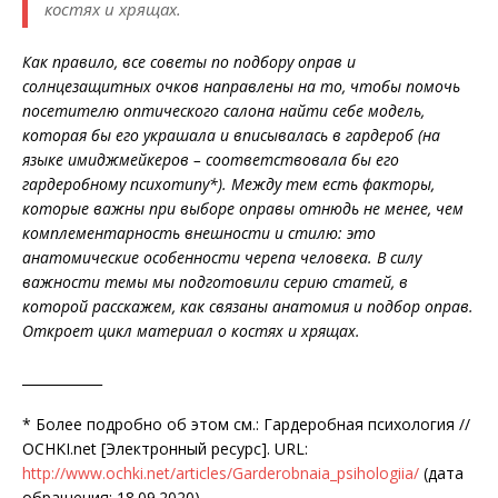
костях и хрящах.
Как правило, все советы по подбору оправ и
солнцезащитных очков направлены на то, чтобы помочь
посетителю оптического салона найти себе модель,
которая бы его украшала и вписывалась в гардероб (на
языке имиджмейкеров – соответствовала бы его
гардеробному психотипу*). Между тем есть факторы,
которые важны при выборе оправы отнюдь не менее, чем
комплементарность внешности и стилю: это
анатомические особенности черепа человека. В силу
важности темы мы подготовили серию статей, в
которой расскажем, как связаны анатомия и подбор оправ.
Откроет цикл материал о костях и хрящах.
____________
* Более подробно об этом см.: Гардеробная психология //
OCHKI.net [Электронный ресурс]. URL:
http://www.ochki.net/articles/Garderobnaia_psihologiia/
(дата
обращения: 18.09.2020).