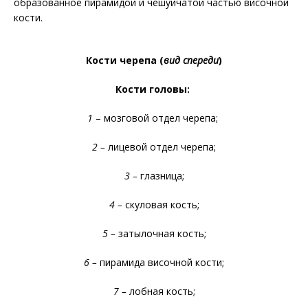
образованное пирамидой и чешуйчатой частью височной
кости.
Кости черепа (
вид спереди
)
Кости головы
:
1
– мозговой отдел черепа;
2 –
лицевой отдел черепа;
3 –
глазница;
4 –
скуловая кость;
5 –
затылочная кость;
6 –
пирамида височной кости;
7 –
лобная кость;