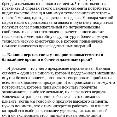
брендам начального ценового сегмента. Что это значит на
практике? В оправах такого ценового сегмента потребитель
видит качество, бренд и минимум технологических затрат –
простой металл, один-два цвета и так далее. У товара частной
марки нашего производства за аналогичную цену покупатель
получает более привлекательный по потребительским
свойствам товар: он изготовлен из качественного ацетата
целлюлозы, имеет достойную фурнитуру и более сложную
технологическую конструкцию, в которой применялось
немалое количество производственных операций.
— Каковы перспективы у товаров экономсегмента в
ближайшее время и в более отдаленные сроки?
— Я убежден, что у него прекрасные перспективы. Данный
сегмент – один из немногих, который поддерживает механизм
внутри бизнес-процесса, позволяет генерировать прибыль на
всех этапах движения продукции. Это происходит потому, что
потребители, которые привыкли покупать продукты
экономкласса, наиболее лояльные, их легче всего вернуть.
Ключевая затрата розничного бизнеса – это стоимость
клиента. Когда мы говорим о продукте высокого сегмента,
нужно понимать, что с ним интересно работать, но клиента,
который его выбирает, сложнее удержать, так как по своей
сути он экспериментатор, ищущий новые тенденции и