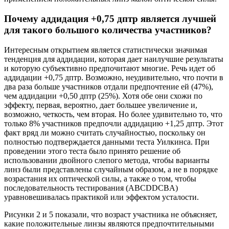
Почему аддидация +0,75 дптр является лучшей
для такого большого количества участников?
Интересным открытием является статистически значимая
тенденция для аддидации, которая дает наилучшие результаты
и которую субъективно предпочитают многие. Речь идет об
аддидации +0,75 дптр. Возможно, неудивительно, что почти в
два раза больше участников отдали предпочтение ей (47%),
чем аддидации +0,50 дптр (25%). Хотя обе они схожи по
эффекту, первая, вероятно, дает большее увеличение и,
возможно, четкость, чем вторая. Но более удивительно то, что
только 8% участников предпочли аддидацию +1,25 дптр. Этот
факт вряд ли можно считать случайностью, поскольку он
полностью подтверждается данными теста Уилкинса. При
проведении этого теста было принято решение об
использовании двойного слепого метода, чтобы варианты
линз были представлены случайным образом, а не в порядке
возрастания их оптической силы, а также о том, чтобы
последовательность тестирования (ABCDDCBA)
уравновешивалась практикой или эффектом усталости.
Рисунки 2 и 5 показали, что возраст участника не объясняет,
какие положительные линзы являются предпочтительными