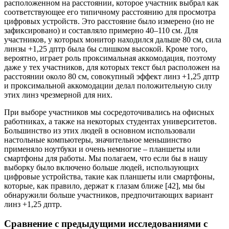
расположенном на расстоянии, которое участник выбрал как
соответствующее его типичному расстоянию для просмотра
цифровых устройств. Это расстояние было измерено (но не
зафиксировано) и составляло примерно 40–110 см. Для
участников, у которых монитор находился дальше 80 см, сила
линзы +1,25 дптр была бы слишком высокой. Кроме того,
вероятно, играет роль проксимальная аккомодация, поэтому
даже у тех участников, для которых текст был расположен на
расстоянии около 80 см, совокупный эффект линз +1,25 дптр
и проксимальной аккомодации делал положительную силу
этих линз чрезмерной для них.
При выборе участников мы сосредоточивались на офисных
работниках, а также на некоторых студентах университетов.
Большинство из этих людей в основном использовали
настольные компьютеры, значительное меньшинство
применяло ноутбуки и очень немногие – планшеты или
смартфоны для работы. Мы полагаем, что если бы в нашу
выборку было включено больше людей, использующих
цифровые устройства, такие как планшеты или смартфоны,
которые, как правило, держат к глазам ближе [42], мы бы
обнаружили больше участников, предпочитающих вариант
линз +1,25 дптр.
Сравнение с предыдущими исследованиями с