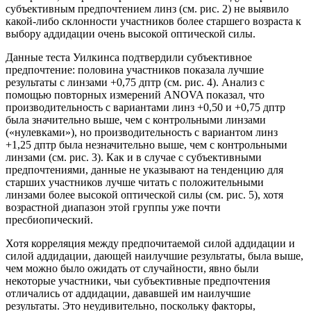
субъективным предпочтением линз (см. рис. 2) не выявило
какой-либо склонности участников более старшего возраста к
выбору аддидации очень высокой оптической силы.
Данные теста Уилкинса подтвердили субъективное
предпочтение: половина участников показала лучшие
результаты с линзами +0,75 дптр (см. рис. 4). Анализ с
помощью повторных измерений ANOVA показал, что
производительность с вариантами линз +0,50 и +0,75 дптр
была значительно выше, чем с контрольными линзами
(«нулевками»), но производительность с вариантом линз
+1,25 дптр была незначительно выше, чем с контрольными
линзами (см. рис. 3). Как и в случае с субъективными
предпочтениями, данные не указывают на тенденцию для
старших участников лучше читать с положительными
линзами более высокой оптической силы (см. рис. 5), хотя
возрастной диапазон этой группы уже почти
пресбиопический.
Хотя корреляция между предпочитаемой силой аддидации и
силой аддидации, дающей наилучшие результаты, была выше,
чем можно было ожидать от случайности, явно были
некоторые участники, чьи субъективные предпочтения
отличались от аддидации, дававшей им наилучшие
результаты. Это неудивительно, поскольку факторы,