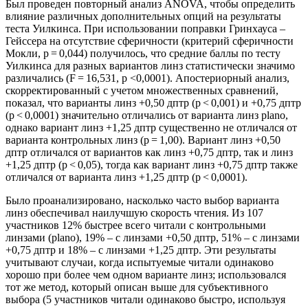
Был проведен повторный анализ ANOVA, чтобы определить
влияние различных дополнительных опций на результаты
теста Уилкинса. При использовании поправки Гринхауса –
Гейссера на отсутствие сферичности (критерий сферичности
Мокли, p = 0,044) получилось, что средние баллы по тесту
Уилкинса для разных вариантов линз статистически значимо
различались (F = 16,531, p <0,0001). Апостериорный анализ,
скорректированный с учетом множественных сравнений,
показал, что варианты линз +0,50 дптр (p < 0,001) и +0,75 дптр
(p < 0,0001) значительно отличались от варианта линз plano,
однако вариант линз +1,25 дптр существенно не отличался от
варианта контрольных линз (р = 1,00). Вариант линз +0,50
дптр отличался от вариантов как линз +0,75 дптр, так и линз
+1,25 дптр (p < 0,05), тогда как вариант линз +0,75 дптр также
отличался от варианта линз +1,25 дптр (p < 0,0001).
Было проанализировано, насколько часто выбор варианта
линз обеспечивал наилучшую скорость чтения. Из 107
участников 12% быстрее всего читали с контрольными
линзами (plano), 19% – с линзами +0,50 дптр, 51% – с линзами
+0,75 дптр и 18% – с линзами +1,25 дптр. Эти результаты
учитывают случаи, когда испытуемые читали одинаково
хорошо при более чем одном варианте линз; использовался
тот же метод, который описан выше для субъективного
выбора (5 участников читали одинаково быстро, используя