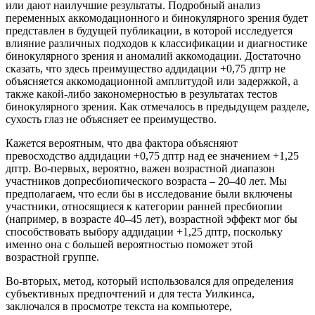
или дают наилучшие результаты. Подробный анализ
переменных аккомодационного и бинокулярного зрения будет
представлен в будущей публикации, в которой исследуется
влияние различных подходов к классификации и диагностике
бинокулярного зрения и аномалий аккомодации. Достаточно
сказать, что здесь преимущество аддидации +0,75 дптр не
объясняется аккомодационной амплитудой или задержкой, а
также какой-либо закономерностью в результатах тестов
бинокулярного зрения. Как отмечалось в предыдущем разделе,
сухость глаз не объясняет ее преимущество.
Кажется вероятным, что два фактора объясняют
превосходство аддидации +0,75 дптр над ее значением +1,25
дптр. Во-первых, вероятно, важен возрастной диапазон
участников допресбиопического возраста – 20–40 лет. Мы
предполагаем, что если бы в исследование были включены
участники, относящиеся к категории ранней пресбиопии
(например, в возрасте 40–45 лет), возрастной эффект мог бы
способствовать выбору аддидации +1,25 дптр, поскольку
именно она с большей вероятностью поможет этой
возрастной группе.
Во-вторых, метод, который использовался для определения
субъективных предпочтений и для теста Уилкинса,
заключался в просмотре текста на компьютере,