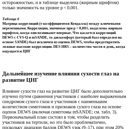
осторожностью, и в таблице выделена (жирным шрифтом)
только значимость на уровне p < 0,001.
Таблица 6
Матрица корреляций (τ-коэффициентов Кендалла) между ключевыми
переменными. Корреляции, значимые при p < 0,001, выделены жирным
шрифтом, когда они возникают впервые. Что касается корреляций
DEWS с CVS-Q и mSANDE, то дискомфорт (который был определен на
основе SANDE) был исключен из оценок DEWS, чтобы предотвратить
ложные высокие корреляции. DES HRS – количество часов в день, когда
ощущается ЦНГ
Дальнейшее изучение влияния сухости глаз на
развитие ЦНГ
Влияние сухости глаз на развитие ЦНГ было дополнительно
изучено путем сравнения участников с наиболее выраженным
синдромом сухого глаза и участников с наименьшим
количеством симптомов и признаков сухого глаза на основе
оценок DEWS (включая симптомы mSANDE; см. табл. 3).
Первоначальный план состоял в том, чтобы разделить
участников на тертили, но это было проблематично,
поскольку диапазон баллов DEWS узок (9–17), при этом 20%