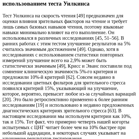
использованием теста Уилкинса
Тест Уилкинса на скорость чтения [49] предназначен для
оценки влияния зрительных факторов на чтение и требует
лишь самых базовых навыков чтения, поэтому языковые
навыки минимально влияют на его выполнение. Он
использовался в различных исследованиях [45, 51–56]. В
ранних работах с этим тестом улучшение результатов на 5%
считалось значимым достижением [49]. Однако, хотя в
исследованиях с использованием статистики повторных
измерений улучшение всего на 2,9% может быть
статистически значимым [49], Крисс и Эванс поставили под
сомнение клиническую значимость 5%-го критерия и
предложили 10%-й критерий [62]. Совсем недавно в
исследовании цветных фильтров для зрительного стресса
появился критерий 15%, указывающий на улучшение,
которое, вероятно, превысит любое из-за случайных вариаций
[20]. Это было ретроспективно применено к более ранним
исследованиям [19] и использовано в недавно предложенных
диагностических критериях зрительного стресса [63]. В
настоящем исследовании мы используем критерии как 10%,
так и 15%. Тот факт, что примерно четверть нашей когорты
испытуемых с ЦНГ читает более чем на 10% быстрее при
небольшой аддидации, в некоторых случаях указывает на
улучшение результатов тестирования.