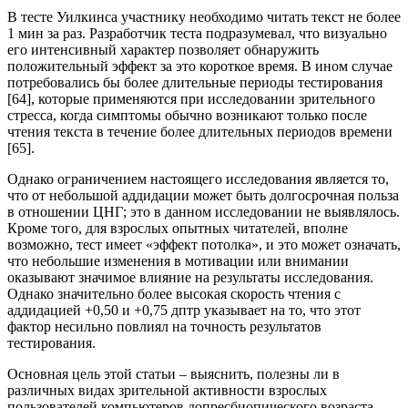
В тесте Уилкинса участнику необходимо читать текст не более
1 мин за раз. Разработчик теста подразумевал, что визуально
его интенсивный характер позволяет обнаружить
положительный эффект за это короткое время. В ином случае
потребовались бы более длительные периоды тестирования
[64], которые применяются при исследовании зрительного
стресса, когда симптомы обычно возникают только после
чтения тек­ста в течение более длительных периодов времени
[65].
Однако ограничением настоящего исследования является то,
что от небольшой аддидации может быть долгосрочная польза
в отношении ЦНГ; это в данном исследовании не выявлялось.
Кроме того, для взрос­лых опытных читателей, вполне
возможно, тест имеет «эффект потолка», и это может означать,
что небольшие изменения в мотивации или внимании
оказывают значимое влияние на результаты исследования.
Однако значительно более высокая скорость чтения с
аддидацией +0,50 и +0,75 дптр указывает на то, что этот
фактор несильно повлиял на точность результатов
тестирования.
Основная цель этой статьи – выяснить, полезны ли в
различных видах зрительной активности взрос­лых
пользователей компьютеров допресбиопического возраста