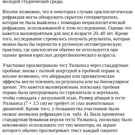
молодой студенческой среды.
Вполне возможно, что в некоторых случаях циклоплегическая
ре­фракция могла обнаружить скрытую гиперметропию,
которая не была выявлена с помощью нециклоплегической
рефракции, использованной в этом исследовании. Однако это
кажется маловероятным для лиц в возрасте 20–40 лет. Кроме
того, исследование стремилось получить результаты, которые
можно было бы перенести в рутинную оптометрическую
практику, где циклоплегия обычно не используется при
оценке зрения взрослых допресбиопического возраста.
Участники просматривали тест Уилкинса через стандартные
пробные линзы с полной апертурой в пробной оправе и,
вполне возможно, что аберрации или призматические
эффекты могли повлиять на результаты или на бинокулярное
зрение. Это кажется маловероятным, поскольку пробная
оправа была центрирована по горизонтали и вертикали,
чтобы совпадать с визуальной осью. Размер абзацев в тесте
Уилкинса (7 × 3,5 см) не требует от глаз значительных
движений. Кроме того, у большинства участников были
низкие аномалии рефракции (см. табл. 4). Была применена
стандартная бумажная версия теста Уилкинса, поскольку было
невозможно использовать тот тип монитора, на экране
которого обычно просматривает текст каждый пациент.