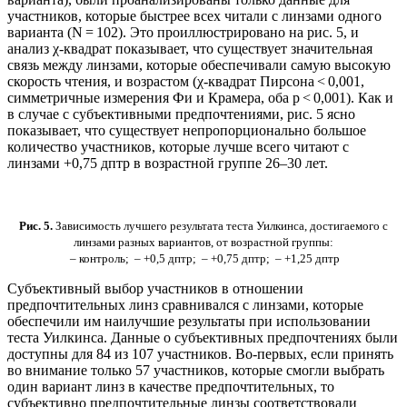
участников, которые быстрее всех читали с линзами одного
варианта (N = 102). Это проиллюстрировано на рис. 5, и
анализ χ-квадрат показывает, что существует значительная
связь между линзами, которые обеспечивали самую высокую
скорость чтения, и возрастом (χ-квадрат Пирсона < 0,001,
симметричные измерения Фи и Крамера, оба p < 0,001). Как и
в случае с субъективными предпочтениями, рис. 5 ясно
показывает, что существует непропорционально большое
количество участников, которые лучше всего читают с
линзами +0,75 дптр в возрастной группе 26–30 лет.
Рис. 5.
Зависимость лучшего результата теста Уилкинса, достигаемого с
линзами разных вариантов, от возрастной группы:
– контроль;
– +0,5 дптр;
– +0,75 дптр;
– +1,25 дптр
Субъективный выбор участников в отношении
предпочтительных линз сравнивался с линзами, которые
обеспечили им наилучшие результаты при использовании
теста Уилкинса. Данные о субъективных предпочтениях были
доступны для 84 из 107 участников. Во-первых, если принять
во внимание только 57 участников, которые смогли выбрать
один вариант линз в качестве предпочтительных, то
субъективно предпочтительные линзы соответствовали