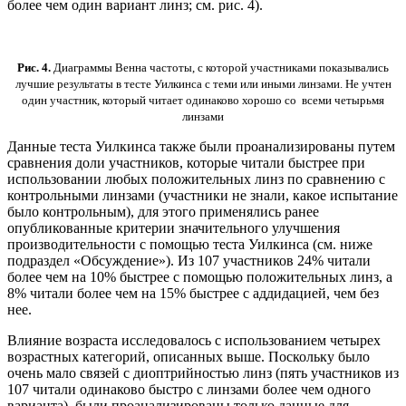
более чем один вариант линз; см. рис. 4).
Рис. 4.
Диаграммы Венна частоты, с которой участниками показывались
лучшие результаты в тесте Уилкинса с теми или иными линзами. Не учтен
один участник, который читает одинаково хорошо со всеми четырьмя
линзами
Данные теста Уилкинса также были проанализированы путем
сравнения доли участников, которые читали быстрее при
использовании любых положительных линз по сравнению с
контрольными линзами (участники не знали, какое испытание
было контрольным), для этого применялись ранее
опубликованные критерии значительного улучшения
производительности с помощью теста Уилкинса (см. ниже
подраздел «Обсуждение»). Из 107 участников 24% читали
более чем на 10% быстрее с помощью положительных линз, а
8% читали более чем на 15% быстрее с аддидацией, чем без
нее.
Влияние возраста исследовалось с использованием четырех
возрастных категорий, описанных выше. Поскольку было
очень мало связей с диоптрийностью линз (пять участников из
107 читали одинаково быстро с линзами более чем одного
варианта), были проанализированы только данные для