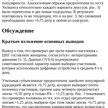
популярности. Аналогичным образом предпочтения по тесту
Уилкинса относительно каждого варианта линз (см. рис. 3)
были перенесены в две новые подгруппы. В результате
повторилась та же тенденция, что и на рис. 3, без снижения
пре­обладания линз +0,75 дптр в любой из подгрупп.
Обсуждение
Краткое изложение основных выводов
Вывод о том, что примерно две трети нашего населения с
ЦНГ составляли женщины, согласуется с литературными
данными [1, 5]. Данные CVS-Q подчеркивают
симптоматический характер нашей выборки участников,
которые использовали цифровые устройства в среднем 8 ч в
день.
Учитывая субъективные предпочтения, наиболее популярной
аддидацией является +0,75 дптр, которую выбирает почти
половина участников, причем одна четверть предпочитает
линзы +0,50 дптр и только 8% – +1,25 дптр. Рис. 1 показывает,
что примерно половина из тех, кто отдал предпочтение
линзам +1,25 дптр, выбрали при этом также линзы +0,75 дптр.
Интересно, что рассмотрение взаимосвязи между возрастом и