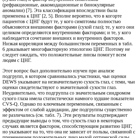
(рефракционные, аккомодационные и бинокулярные
аномалии) [7]. Эта классификация впоследствии была
применена к ЦНГ [2, 5]. Вполне вероятно, что в когорте
пациентов с ЦНГ будут те, у кого симптомы полностью
объясняются внешними факторами (сухой глаз); те, у кого они
целиком определяются внутренними факторами; и те, у кого
наблюдается сочетание внешних и внутренних факторов.
Низкая корреляция между большинством переменных в табл.
6 доказывает многофакторную этиологию ЦНГ. Поэтому не
следует ожидать, что положительные линзы помогут всем
людям с ЦНГ.
Этот вопрос был дополнительно изучен при анализе
подгрупп, в котором сравнивались участники, чьи оценки
DEWS указывают на незначительную сухость глаз, с теми, чьи
оценки свидетельствуют о значительной сухости глаз.
Неудивительно, что подгруппа со значительным синдромом
сухого глаза имела статистически намного худшие показатели
CVS-Q. Однако по ключевым переменным, связанным с
эффектом от слабой аддидации, две подгруппы существенно
не различались (см. табл. 7). Эти результаты подтверждают
предыдущие выводы о том, что сухость глаз в некоторых
случаях является фактором, способствующим развитию ЦНГ,
но указывают на то, что она не зависит от пользы, связанной с
применением положительных линз малой оптической силы.