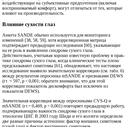
воздействующие на субъективные предпочтения (включая
воспринимаемый комфорт), могут отличаться от тех, которые
влия­ют на производительность.
Влияние сухости глаз
Анкета SANDE обычно используется для мониторинга
изменений [38, 58, 59], хотя корреляционная матрица
подтверждает предыдущие исследования [60], указывающие
на ее роль в выявлении синдрома сухого глаза.
Действительно, учитывая хорошо известную проблему в прак­
тике синдрома сухого глаза, когда клинические тесты плохо
предсказывают симптомы [61], обнадеживает, что настоящее
исследование выявило значительную корреляцию (см. табл. 6)
между результатом опросника mSANDE и признаками DEWS
(r τ = 597, p < 0,001; обратите внимание, что для этой
корреляции показатель дискомфорта был исключен из
показателя DEWS).
Значительная корреляция между опросниками CVS-Q и
mSANDE (r τ = 0,469, p < 0,001) повторяет предыдущую работу,
подчеркивающую важность синдрома сухого глаза в
этиологии ЦНГ. В 2003 году Шиди и его коллеги определили
две разные причины астенопии: фактор внешних симптомов
(сухой глаз) и фактор внутренних симптомов