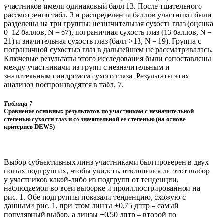
участников имели одинаковый балл 13. После тщательного
рассмотрения табл. 3 и распределения баллов участники были
разделены на три группы: незначительная сухость глаз (оценка
0–12 баллов, N = 67), пограничная сухость глаз (13 баллов, N =
21) и значительная сухость глаз (балл >13, N = 19). Группа с
пограничной сухостью глаз в дальнейшем не рассматривалась.
Ключевые результаты этого исследования были сопоставлены
между участниками из групп с незначительным и
значительным синдромом сухого глаза. Результаты этих
анализов воспроизводятся в табл. 7.
Таблица 7
Сравнение основных результатов по участникам с незначительной
степенью сухости глаз и со значительной ее степенью (на основе
критериев DEWS)
Выбор субъективных линз участниками был проверен в двух
новых подгруппах, чтобы увидеть, отклонился ли этот выбор
у участников какой-либо из подгрупп от тенденции,
наблюдаемой во всей выборке и проиллюстрированной на
рис. 1. Обе подгруппы показали тенденцию, схожую с
данными рис. 1, при этом линзы +0,75 дптр – самый
популярный выбор, а линзы +0,50 дптр – второй по