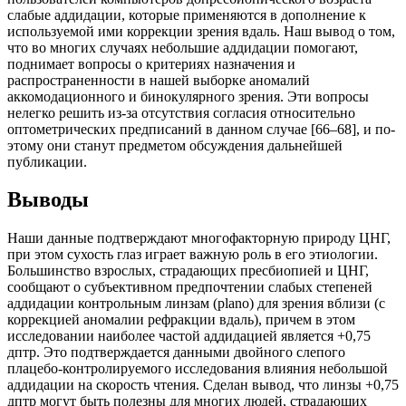
слабые аддидации, которые применяются в дополнение к
используемой ими коррекции зрения вдаль. Наш вывод о том,
что во многих случаях небольшие аддидации помогают,
поднимает вопросы о критериях назначения и
распространенности в нашей выборке аномалий
аккомодационного и бинокулярного зрения. Эти вопросы
нелегко решить из-за отсутствия согласия относительно
оптометрических предписаний в данном случае [66–68], и по­
этому они станут предметом обсуждения дальнейшей
публикации.
Выводы
Наши данные подтверждают многофакторную природу ЦНГ,
при этом сухость глаз играет важную роль в его этиологии.
Большинство взрослых, страдающих пресбиопией и ЦНГ,
сообщают о субъективном предпочтении слабых степеней
аддидации контрольным линзам (plano) для зрения вблизи (с
коррекцией аномалии рефракции вдаль), причем в этом
исследовании наиболее частой аддидацией является +0,75
дптр. Это подтверждается данными двойного слепого
плацебо-контролируемого исследования влияния небольшой
аддидации на скорость чтения. Сделан вывод, что линзы +0,75
дптр могут быть полезны для многих людей, страдающих