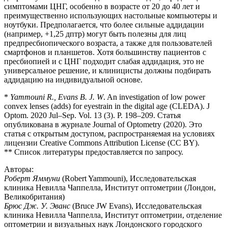
симптомами ЦНГ, особенно в возрасте от 20 до 40 лет и
преимущественно использующих настольные компьютеры и
ноутбуки. Предполагается, что более сильные аддидации
(например, +1,25 дптр) могут быть полезны для лиц
предпресбиопического возраста, а также для пользователей
смартфонов и планшетов. Хотя большинству пациентов с
пресбиопией и с ЦНГ подходит слабая аддидация, это не
универсальное решение, и клиницисты должны подбирать
аддидацию на индивидуальной основе.
*
Yammouni R., Evans B. J. W
. An investigation of low power
convex lenses (adds) for eyestrain in the digital age (CLEDA). J
Optom. 2020 Jul–Sep. Vol. 13 (3). P. 198–209. Статья
опубликована в журнале Journal of Optometry (2020). Это
статья с открытым доступом, распространяемая на условиях
лицензии Creative Commons Attribution License (CC BY).
** Список литературы предоставляется по запросу.
Авторы:
Роберт Яммуни
(Robert Yammouni), Исследовательская
клиника Невилла Чаппелла, Институт оптометрии (Лондон,
Великобритания)
Брюс Дж. У. Эванс
(Bruce JW Evans), Исследовательская
клиника Невилла Чаппелла, Институт оптометрии, отделение
оптометрии и визуальных наук Лондонского городского