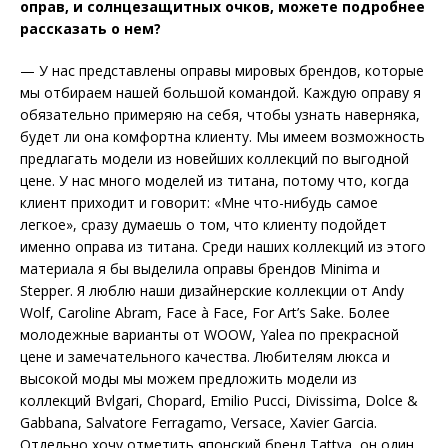
оправ, и солнцезащитных очков, можете подробнее
рассказать о нем?
— У нас представлены оправы мировых брендов, которые
мы отбираем нашей большой командой. Каждую оправу я
обязательно примеряю на себя, чтобы узнать наверняка,
будет ли она комфортна клиенту. Мы имеем возможность
предлагать модели из новейших коллекций по выгодной
цене. У нас много моделей из титана, потому что, когда
клиент приходит и говорит: «Мне что-нибудь самое
легкое», сразу думаешь о том, что клиенту подойдет
именно оправа из титана. Среди наших коллекций из этого
материала я бы выделила оправы брендов Minima и
Stepper. Я люблю наши дизайнерские коллекции от Andy
Wolf, Caroline Abram, Face à Face, For Art’s Sake. Более
молодежные варианты от WOOW, Yalea по прекрасной
цене и замечательного качества. Любителям люкса и
высокой моды мы можем предложить модели из
коллекций Bvlgari, Chopard, Emilio Pucci, Divissima, Dolce &
Gabbana, Salvatore Ferragamo, Versace, Xavier Garcia.
Отдельно хочу отметить японский бренд Tattva, он один