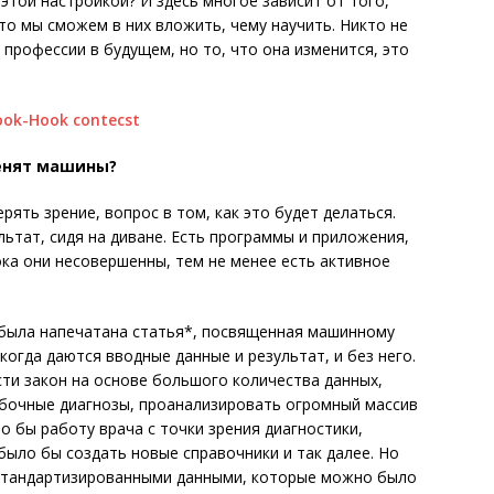
этой настройкой? И здесь многое зависит от того,
что мы сможем в них вложить, чему научить. Никто не
 профессии в будущем, но то, что она изменится, это
менят машины?
ять зрение, вопрос в том, как это будет делаться.
ьтат, сидя на диване. Есть программы и приложения,
ока они несовершенны, тем не менее есть активное
 была напечатана статья*, посвященная машинному
когда даются вводные данные и результат, и без него.
ти закон на основе большого количества данных,
ибочные диагнозы, проанализировать огромный массив
о бы работу врача с точки зрения диагностики,
ыло бы создать новые справочники и так далее. Но
 стандартизированными данными, которые можно было