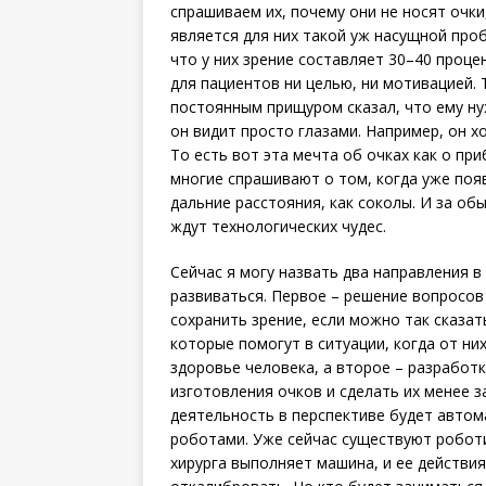
спрашиваем их, почему они не носят очки
является для них такой уж насущной про
что у них зрение составляет 30–40 проце
для пациентов ни целью, ни мотивацией. Т
постоянным прищуром сказал, что ему ну
он видит просто глазами. Например, он х
То есть вот эта мечта об очках как о при
многие спрашивают о том, когда уже появ
дальние расстояния, как соколы. И за обы
ждут технологических чудес.
Сейчас я могу назвать два направления в 
развиваться. Первое – решение вопросов
сохранить зрение, если можно так сказат
которые помогут в ситуации, когда от ни
здоровье человека, а второе – разработ
изготовления очков и сделать их менее з
деятельность в перспективе будет автом
роботами. Уже сейчас существуют робот
хирурга выполняет машина, и ее действия