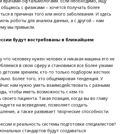
ми врачами-офтальмологами. Если необходимо, ищу
 общаюсь с физиками – хочется получать более
ся в причинах того или иного заболевания. И здесь
мочь роботы для анализа данных, а с другой – нам
ему мы привыкли.
ессии будут востребованы в ближайшем
у что человеку нужен человек и никакая машина его не
убляемся в свою сферу и становимся все более узкими
о детским зрением, кто-то только подбором жестких
ально. Более того, это общемировая тенденция. У
ейчас нам нужно уметь взаимодействовать с разными
нды, чтобы иметь возможность с кем-то
 своего пациента. Такая позиция, когда вы во главу
ендуете на всеведение, позволяет создать
ление, а также развивает творческие способности.
ессии и реальность системы подготовки специалистов?
ио­нальных стандартов будут создаваться