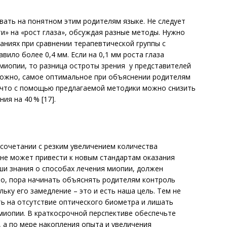
вать на понятном этим родителям языке. Не следует
и» на «рост глаза», обсуждая разные методы. Нужно
аниях при сравнении терапевтической группы с
вило более 0,4 мм. Если на 0,1 мм роста глаза
 миопии, то разница остроты зрения у представителей
зможно, самое оптимальное при объяснении родителям
, что с помощью предлагаемой методики можно снизить
ия на 40 % [17].
сочетании с резким увеличением количества
лне может привести к новым стандартам оказания
ши знания о способах лечения миопии, должен
но, пора начинать объяснять родителям контроль
льку его замедление – это и есть наша цель. Тем не
ь на отсутствие оптического биометра и лишать
миопии. В краткосрочной перспективе обеспечьте
 а по мере накопления опыта и увеличения