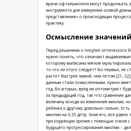
врачи-офтальмологи могут продолжать за
инструмента для измерения осевой длины 
представление» о происходящих процесса
практику.
Осмысление значений
Перед решением о покупке оптического 
нужно понять, что означают выдаваемые 
которому выписаны мягкие мультифокальн
то что из этого следует? Во-первых, не с
растет быстрее зимой, чем летом [21, 22
данным стали осмысленными, нужно имет
год. Во-вторых, вряд ли оптометрист буд
за предыдущий год, так что сравнение да
величину исходя из изменения мио­пии, н
ребенка к другому довольно сильно. Есть
миопии на 0,25 дптр. Зная его, все равно 
при коррекции зрения с помощью очков 
будущего прогрессирования миопии – дел