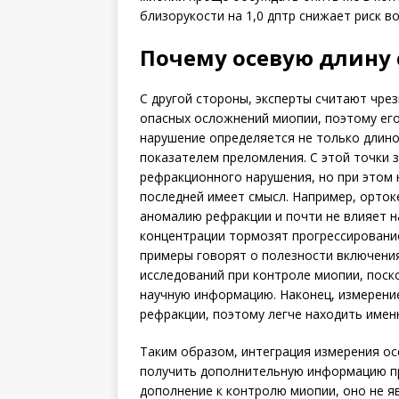
близорукости на 1,0 дптр снижает риск в
Почему осевую длину 
С другой стороны, эксперты считают чре
опасных осложнений миопии, поэтому его
нарушение определяется не только длино
показателем преломления. С этой точки 
ре­фракционного нарушения, но при этом 
последней имеет смысл. Например, орток
аномалию рефракции и почти не влияет на
концентрации тормозят прогрессирование 
примеры говорят о полезности включения
исследований при контроле миопии, поск
научную информацию. Наконец, измерение
рефракции, поэтому легче находить именн
Таким образом, интеграция измерения ос
получить дополнительную информацию при
дополнение к контролю мио­пии, оно не