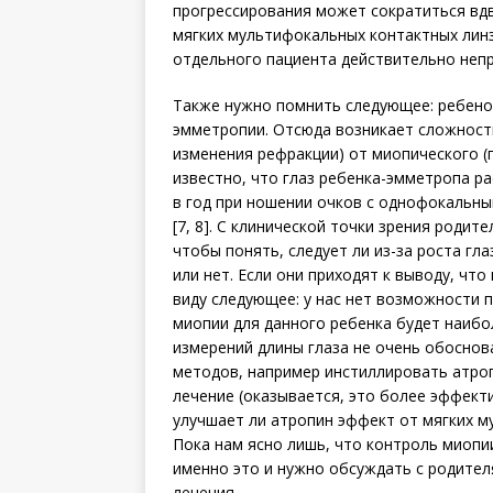
прогрессирования может сократиться вдв
мягких мультифокальных контактных лин
отдельного пациента действительно непр
Также нужно помнить следующее: ребенок 
эмметропии. Отсюда возникает сложность
изменения рефракции) от миопического (п
известно, что глаз ребенка-эмметропа раст
в год при ношении очков с однофокальны
[7, 8]. С клинической точки зрения роди
чтобы понять, следует ли из-за роста гл
или нет. Если они приходят к выводу, чт
виду следующее: у нас нет возможности 
миопии для данного ребенка будет наибо
измерений длины глаза не очень обосно
методов, например инстиллировать атро
лечение (оказывается, это более эффекти
улучшает ли атропин эффект от мягких му
Пока нам ясно лишь, что контроль мио­п
именно это и нужно обсуждать с родител
лечения.