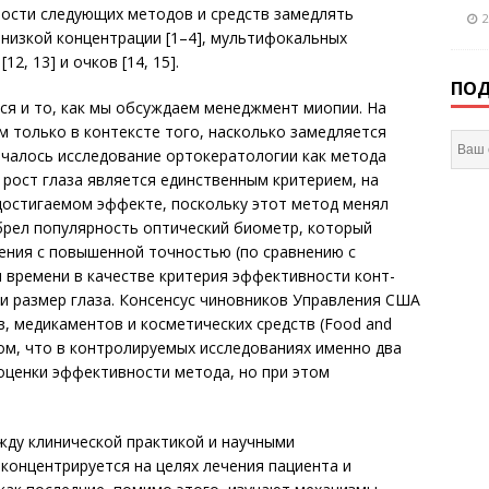
ности следующих методов и средств замедлять
2
 низкой концентрации [1–4], мультифокальных
2, 13] и очков [14, 15].
ПОД
ся и то, как мы обсуждаем менеджмент миопии. На
м только в контексте того, насколько замедляется
ачалось исследование ортокератологии как метода
о рост глаза является единственным критерием, на
достигаемом эффекте, поскольку этот метод менял
брел популярность оптический биометр, который
ения с повышенной точностью (по сравнению с
времени в качестве критерия эффективности кон­т­
 и размер глаза. Консенсус чиновников Управления США
, медикаментов и косметических средств (Food and
 том, что в контролируемых исследованиях именно два
оценки эффективности метода, но при этом
жду клинической практикой и научными
 концентрируется на целях лечения пациента и