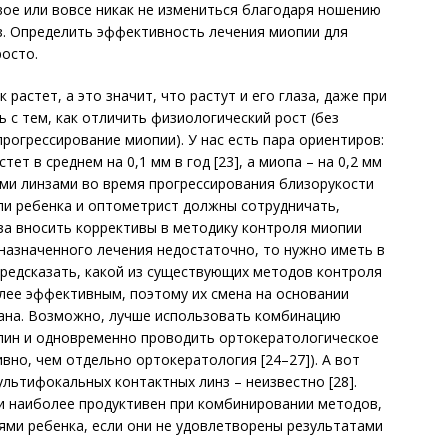
ое или вовсе никак не измениться благодаря ношению
з. Определить эффективность лечения миопии для
осто.
растет, а это значит, что растут и его глаза, даже при
 с тем, как отличить физиологический рост (без
рогрессирование миопии). У нас есть пара ориентиров:
ет в среднем на 0,1 мм в год [23], а миопа – на 0,2 мм
ми линзами во время прогрессирования близорукости
тели ребенка и оптометрист должны сотрудничать,
аза вносить коррективы в методику контроля миопии
о назначенного лечения недостаточно, то нужно иметь в
предсказать, какой из существующих методов контроля
лее эффективным, поэтому их смена на основании
вана. Возможно, лучше использовать комбинацию
пин и одновременно проводить ортокератологическое
вно, чем отдельно ортокератология [24–27]). А вот
льтифокальных контактных линз – неизвестно [28].
ии наиболее продуктивен при комбинировании методов,
ями ребенка, если они не удовлетворены результатами