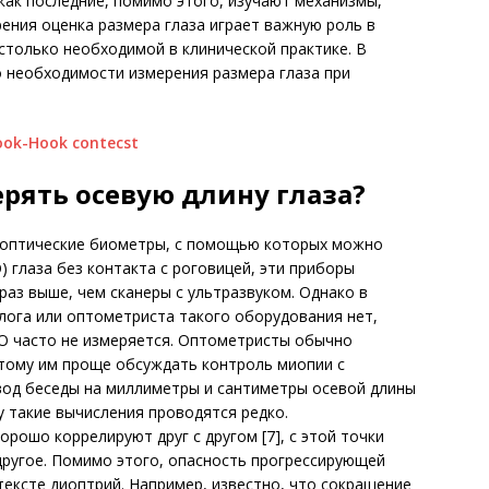
как последние, помимо этого, изучают механизмы,
зрения оценка размера глаза играет важную роль в
астолько необходимой в клинической практике. В
 необходимости измерения размера глаза при
рять осевую длину глаза?
 оптические биометры, с помощью которых можно
) глаза без контакта с роговицей, эти приборы
раз выше, чем сканеры с ультразвуком. Однако в
ога или оптометриста такого оборудования нет,
ЗО часто не измеряется. Оптометристы обычно
тому им проще обсуждать контроль миопии с
вод беседы на миллиметры и сантиметры осевой длины
ку такие вычисления проводятся редко.
орошо коррелируют друг с другом [7], с этой точки
 другое. Помимо этого, опасность прогрессирующей
ексте диоптрий. Например, известно, что сокращение