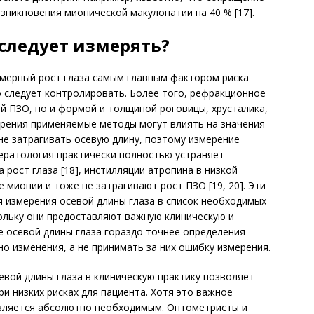
озникновения миопической макулопатии на 40 % [17].
следует измерять?
змерный рост глаза самым главным фактором риска
 следует контролировать. Более того, рефракционное
й ПЗО, но и формой и толщиной роговицы, хрусталика,
зрения применяемые методы могут влиять на значения
не затрагивать осевую длину, поэтому измерение
ератология практически полностью устраняет
 рост глаза [18], инстилляции атропина в низкой
миопии и тоже не затрагивают рост ПЗО [19, 20]. Эти
 измерения осевой длины глаза в список необходимых
ольку они предоставляют важную клиническую и
 осевой длины глаза гораздо точнее определения
о изменения, а не принимать за них ошибку измерения.
евой длины глаза в клиническую практику позволяет
 низких рисках для пациента. Хотя это важное
 является абсолютно необходимым. Оптометристы и