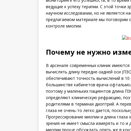
мониторинге его успешности, в то время 
ведущие к успеху терапии. С этой точки 
научном исследовании, но не является н
предлагаемом материале мы поговорим о
контроле миопии.
Почему не нужно изме
В арсенале современных клиник имеются
вычислять длину передне-задней оси (ПЗО
обеспечивают точность вычислений в 10 
большинстве кабинетов врача-офтальмол
поэтому у маленьких пациентов длина П
определяют клиническую рефракцию, поэ
родителями в терминах диоптрий. А пере
глаза не очень-то легко дается, посколь
Прогрессирование миопии и длина глаза х
зрения не имеет смысла измерять и то и
миопии проще обсуждать опять же в конт