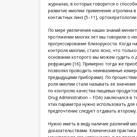
журналах, в которых говорится о способ
развитие миопии: применение атропина в
контактных линз [5–11], ортокератологии [1
По мере увеличения наших знаний меняет
протяжении многих лет мы говорили о не
прогрессирование близорукости. Когда н
контроля мио­пии, стало ясно, что тольк
основании которого мы можем судить о 
рефракцию [16]. Примерно тогда же прио
позволял проводить неинвазивные измер
предыдущими приборами). По прошествии 
роля миопии стали называть ее значение
по контролю качества пищевых продуктов
Drug Administration – FDA) заключался в
этих параметра нужно использовать для 
предпочтение следует отдавать второму.
Нужно иметь в виду наличие различий ме
доказательствами. Клиническая практика