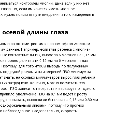
ниматься контролем миопии, даже если у них нет
глаза, но, если им хочется иметь «полное
х, нужно поискать пути внедрения этого измерения в
 осевой длины глаза
био­метра оптометристам и врачам-офтальмологам
им данные. Например, если глаз ребенка с миопией,
ые контактные линзы, вырос за 6 месяцев на 0,15 мм,
тоит ровно делить эти 0,15 мм на 6 месяцев – глаз
]. Поэтому, для того чтобы выводы по полученным
ь под рукой результаты измерений ПЗО минимум за
ет знать, на сколько миллиметров вырос глаз ребенка
нных затруднено. Конечно, можно посчитать эту
о рост ПЗО зависит от возраста и варьирует от одного
 правило: увеличение ПЗО на 0,1 мм ведет к росту
трудно сказать, выросли ли бы глаза на 0,15 или 0,30 мм
с однофокальными линзами, потому что прогноз
о неблагодарное. Следовательно, скорость