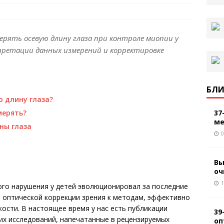
ерять осевую длину глаза при контроле миопии у
претации данных измерений и корректировке
БЛИ
ю длину глаза?
37
мерять?
ме
ны глаза
0
Вы
оч
1
го нарушения у детей эволюционировал за последние
й оптической коррекции зрения к методам, эффективно
сти. В настоящее время у нас есть публикации
39
их исследований, напечатанные в рецензируемых
оп