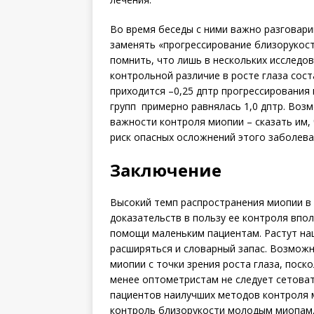
Во время беседы с ними важно разговари
заменять «прогрессирование близорукост
помнить, что лишь в нескольких исследов
контрольной различие в росте глаза соста
приходится –0,25 дптр прогрессирования
групп примерно равнялась 1,0 дптр. Во
важности контроля мио­пии – сказать им
риск опасных осложнений этого заболеван
Заключение
Высокий темп распространения миопии в 
доказательств в пользу ее контроля впо
помощи маленьким пациентам. Растут на
расширяться и словарный запас. Возмож
миопии с точки зрения роста глаза, поско
менее оптометристам не следует сетоват
пациентов наилучших методов контроля 
контроль близорукости молодым миопам,