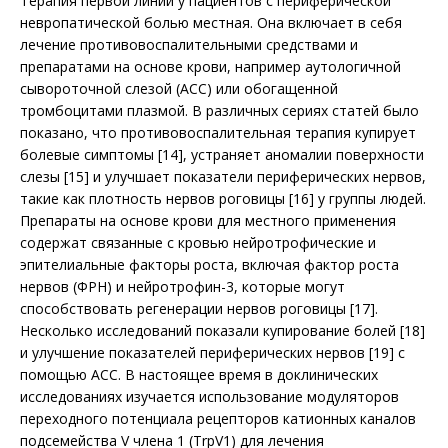
Терапия первой линии у пациентов с периферической
невропатической болью местная. Она включает в себя
лечение противовоспалительными средствами и
препаратами на основе крови, например аутологичной
сывороточной слезой (АСС) или обогащенной
тромбоцитами плазмой. В различных сериях статей было
показано, что противовоспалительная терапия купирует
болевые симптомы [14], устраняет аномалии поверхности
слезы [15] и улучшает показатели периферических нервов,
такие как плотность нервов роговицы [16] у группы людей.
Препараты на основе крови для местного применения
содержат связанные с кровью нейротрофические и
эпителиальные факторы роста, включая фактор роста
нервов (ФРН) и нейротрофин-3, которые могут
способствовать регенерации нервов роговицы [17].
Несколько исследований показали купирование болей [18]
и улучшение показателей периферических нервов [19] с
помощью АСС. В настоящее время в доклинических
исследованиях изучается использование модуляторов
переходного потенциала рецепторов катионных каналов
подсемейства V члена 1 (TrpV1) для лечения