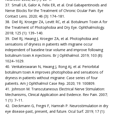
37. Small LR, Galor A, Felix ER, et al. Oral Gaba­pentinoids and
Nerve Blocks for the Treatment of Chronic Ocular Pain. Eye
Contact Lens. 2020; 46 (3): 174–181.
38. Diel RJ, Kroeger ZA, Levitt RC, et al. Botulinum Toxin A for
the Treatment of Photophobia and Dry Eye. Ophthalmology.
2018; 125 (1): 139–140.
39. Diel RJ, Hwang J, Kroeger ZA, et al. Photophobia and
sensations of dryness in patients with migraine occur
independent of baseline tear volume and improve following
botulinum toxin A injections. Br J Ophthalmol. 2019; 103 (8):
1024–1029.
40. Venkateswaran N, Hwang J, Rong AJ, et al. Periorbital
botulinum toxin A improves photophobia and sensations of
dryness in patients without migraine: Case series of four
patients. Am J Ophthalmol Case Rep. 2020; 19: 100809.
41. Johnson M. Transcutaneous Electrical Nerve Stimulation:
Mechanisms, Clinical Application and Evidence. Rev Pain. 2007;
1 (1): 7–11.
42. Dieckmann G, Fregni F, Hamrah P. Neurosti­mulation in dry
eye disease-past, present, and future. Ocul Surf. 2019; 17 (1):