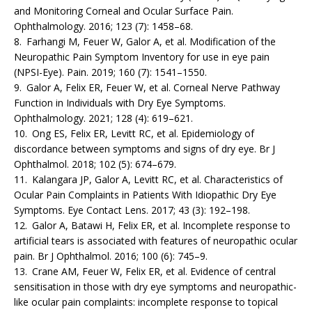
and Monitoring Corneal and Ocular Surface Pain.
Ophthalmology. 2016; 123 (7): 1458–68.
8. Farhangi M, Feuer W, Galor A, et al. Modification of the
Neuropathic Pain Symptom Inventory for use in eye pain
(NPSI-Eye). Pain. 2019; 160 (7): 1541–1550.
9. Galor A, Felix ER, Feuer W, et al. Corneal Nerve Pathway
Function in Individuals with Dry Eye Symptoms.
Ophthalmology. 2021; 128 (4): 619–621.
10. Ong ES, Felix ER, Levitt RC, et al. Epidemiology of
discordance between symptoms and signs of dry eye. Br J
Ophthalmol. 2018; 102 (5): 674–679.
11. Kalangara JP, Galor A, Levitt RC, et al. Characteristics of
Ocular Pain Complaints in Patients With Idiopathic Dry Eye
Symptoms. Eye Contact Lens. 2017; 43 (3): 192–198.
12. Galor A, Batawi H, Felix ER, et al. Incomplete response to
artificial tears is associated with features of neuropathic ocular
pain. Br J Ophthalmol. 2016; 100 (6): 745–9.
13. Crane AM, Feuer W, Felix ER, et al. Evidence of central
sensitisation in those with dry eye symptoms and neuropathic-
like ocular pain complaints: incomplete response to topical