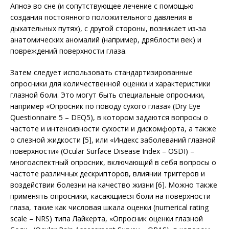
Апноэ во сне (и сопутствующее лечение с помощью
создания постоянного положительного давления в
дыхательных путях), с другой стороны, возникает из-за
анатомических аномалий (например, дряблости век) и
повреждений поверхности глаза.
Затем следует использовать стандартизированные
опросники для количественной оценки и характеристики
глазной боли. Это могут быть специальные опросники,
например «Опросник по поводу сухого глаза» (Dry Eye
Questionnaire 5 – DEQ5), в котором задаются вопросы о
частоте и интенсивности сухости и дискомфорта, а также
о слезной жидкости [5], или «Индекс заболеваний глазной
поверхности» (Ocular Surface Disease Index – OSDI) –
многоаспектный опросник, включающий в себя вопросы о
частоте различных дескрипторов, влиянии триггеров и
воздействии болезни на качество жизни [6]. Можно также
применять опросники, касающиеся боли на поверхности
глаза, такие как числовая шкала оценки (numerical rating
scale – NRS) типа Лайкерта, «Опросник оценки глазной