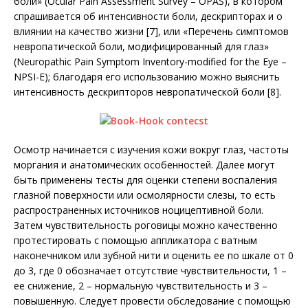
боли» (Ocular Pain Assessment Survey – OPAS), в котором
спрашивается об интенсивности боли, дескрипторах и о
влиянии на качество жизни [7], или «Перечень симптомов
невропатической боли, модифицированный для глаз»
(Neuropathic Pain Symptom Inventory-modified for the Eye –
NPSI-E); благодаря его использованию можно выяснить
интенсивность дескрипторов нев­ропатической боли [8].
Осмотр начинается с изучения кожи вокруг глаз, частоты
моргания и анатомических особенностей. Далее могут
быть применены тесты для оценки степени воспаления
глазной поверхности или осмолярности слезы, то есть
распространенных источников ноцицептивной боли.
Затем чувствительность роговицы можно качественно
протестировать с помощью аппликатора с ватным
наконечником или зубной нити и оценить ее по шкале от 0
до 3, где 0 обозначает отсутствие чувствительности, 1 –
ее снижение, 2 – нормальную чувствительность и 3 –
повышенную. Следует провести обследование с помощью