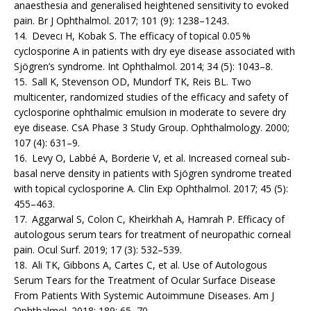
anaesthesia and ge­neralised heightened sensitivity to evoked
pain. Br J Ophthalmol. 2017; 101 (9): 1238–1243.
14. Devecı H, Kobak S. The efficacy of topical 0.05 %
cyclosporine A in patients with dry eye disease associated with
Sjögren’s syndrome. Int Ophthalmol. 2014; 34 (5): 1043–8.
15. Sall K, Stevenson OD, Mundorf TK, Reis BL. Two
multicenter, randomized studies of the efficacy and safety of
cyclosporine ophthalmic emulsion in mo­derate to severe dry
eye disease. CsA Phase 3 Study Group. Ophthalmology. 2000;
107 (4): 631–9.
16. Levy O, Labbé A, Borderie V, et al. Increased corneal sub-
basal nerve density in patients with Sjögren syndrome treated
with topical cyclosporine A. Clin Exp Ophthalmol. 2017; 45 (5):
455–463.
17. Aggarwal S, Colon C, Kheirkhah A, Hamrah P. Efficacy of
autologous serum tears for treatment of neuropathic corneal
pain. Ocul Surf. 2019; 17 (3): 532–539.
18. Ali TK, Gibbons A, Cartes C, et al. Use of Auto­logous
Serum Tears for the Treatment of Ocular Surface Disease
From Patients With Systemic Autoimmune Diseases. Am J
Ophthalmol. 2018; 189: 65–70.