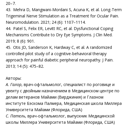
20–7.
43. Mehra D, Mangwani-Mordani S, Acuna K, et al. Long-Term
Trigeminal Nerve Stimulation as a Treatment for Ocular Pain.
Neuromodulation. 2021; 24 (6): 1107–1114.
44. Patel S, Felix ER, Levitt RC, et al. Dysfunctional Coping
Mechanisms Contribute to Dry Eye Symptoms. J Clin Med.
2019; 8 (6): 901.
45. Otis JD, Sanderson K, Hardway C, et al. A ran­domized
controlled pilot study of a cognitive-beha­vioral therapy
approach for painful diabetic peri­pheral neuropathy. J Pain.
2013; 14 (5): 475–82.
Авторы:
А. Галор
, врач-офтальмолог, специалист по роговице и
увеиту с двойным назначением в Медицинском центре по
делам ветеранов Майами (Вирджиния) и Глазном
институте Бэскома Палмера, Медицинская школа Миллера
Университета Майами (Флорида, США)
С. Патель
, врач-офтальмолог, выпускник Медицинской
школы Миллера Университета Майами (Флорида, США)