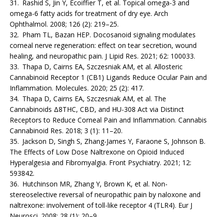
31. Rashid S, Jin Y, Ecoiffier T, et al. Topical omega-3 and
omega-6 fatty acids for treatment of dry eye. Arch
Ophthalmol. 2008; 126 (2): 219–25.
32. Pham TL, Bazan HEP. Docosanoid signaling modulates
corneal nerve regeneration: effect on tear secretion, wound
healing, and neuropathic pain. J Lipid Res. 2021; 62: 100033.
33. Thapa D, Cairns EA, Szczesniak AM, et al. Allosteric
Cannabinoid Receptor 1 (CB1) Ligands Reduce Ocular Pain and
Inflammation. Molecules. 2020; 25 (2): 417.
34. Thapa D, Cairns EA, Szczesniak AM, et al. The
Cannabinoids Δ8THC, CBD, and HU-308 Act via Distinct
Receptors to Reduce Corneal Pain and Inflammation. Cannabis
Cannabinoid Res. 2018; 3 (1): 11–20.
35. Jackson D, Singh S, Zhang-James Y, Faraone S, Johnson B.
The Effects of Low Dose Naltrexone on Opioid Induced
Hyperalgesia and Fibromyalgia. Front Psychiatry. 2021; 12:
593842.
36. Hutchinson MR, Zhang Y, Brown K, et al. Non-
stereoselective reversal of neuropathic pain by naloxone and
naltrexone: involvement of toll-like receptor 4 (TLR4). Eur J
Neurosci. 2008; 28 (1): 20–9.