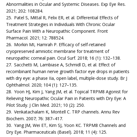
Abnormalities in Ocular and Systemic Diseases. Exp Eye Res.
2021; 202: 108284.
25. Patel S, Mittal R, Felix ER, et al. Differential Effects of
Treatment Strategies in Individuals With Chronic Ocular
Surface Pain With a Neuropathic Component. Front
Pharmacol. 2021; 12: 788524.
26. Morkin MI, Hamrah P. Efficacy of self-retained
cryopreserved amniotic membrane for treatment of
neuropathic corneal pain. Ocul Surf. 2018; 16 (1): 132–138.
27. Sacchetti M, Lambiase A, Schmidl D, et al. Effect of
recombinant human nerve growth factor eye drops in patients
with dry eye: a phase IIa, open label, multiple-dose study. Br J
Ophthalmol. 2020; 104 (1): 127–135.
28. Yoon HJ, Kim J, Yang JM, et al. Topical TRPM8 Agonist for
Relieving Neuropathic Ocular Pain in Patients with Dry Eye: A
Pilot Study. J Clin Med. 2021; 10 (2): 250.
29. Venkatachalam K, Montell C. TRP channels. Annu Rev
Biochem. 2007; 76: 387–417.
30. Yang JM, Wei ET, Kim SJ, Yoon KC. TRPM8 Channels and
Dry Eye. Pharmaceuticals (Basel). 2018; 11 (4): 125.