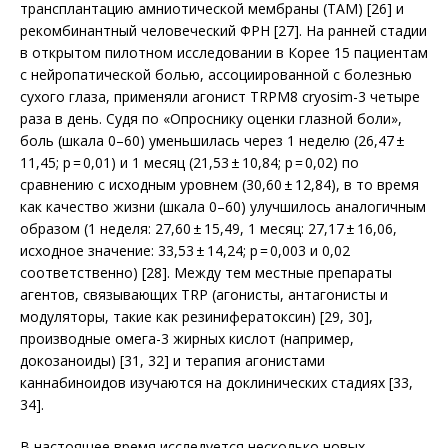
трансплантацию амниотической мембраны (ТАМ) [26] и
рекомбинантный человеческий ФРН [27]. На ранней стадии
в открытом пилотном исследовании в Корее 15 пациентам
с нейропатической болью, ассоциированной с болезнью
сухого глаза, применяли агонист TRPM8 cryosim-3 четыре
раза в день. Судя по «Опроснику оценки глазной боли»,
боль (шкала 0–60) уменьшилась через 1 неделю (26,47 ±
11,45; р = 0,01) и 1 месяц (21,53 ± 10,84; р = 0,02) по
сравнению с исходным уровнем (30,60 ± 12,84), в то время
как качество жизни (шкала 0–60) улучшилось аналогичным
образом (1 неделя: 27,60 ± 15,49, 1 месяц: 27,17 ± 16,06,
исходное значение: 33,53 ± 14,24; р = 0,003 и 0,02
соответственно) [28]. Между тем местные препараты
агентов, связывающих TRP (агонисты, антагонисты и
модуляторы, такие как резинифератоксин) [29, 30],
производные омега-3 жирных кислот (например,
докозаноиды) [31, 32] и терапия агонистами
каннабиноидов изучаются на доклинических стадиях [33,
34].
В настоящее время исследуется несколько новых