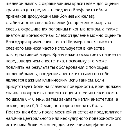
щелевой лампы с окрашиванием красителем для оценки
края века (на предмет переднего блефарита и/или
признаков дисфункции мейбомиевых желез),
стабильности слезной пленки (со временем разрыва
слезы), окрашивания роговицы и конъюнктивы, а также
анатомии конъюнктивы. Слезоотделение можно оценить
благодаря применению теста Ширмера, хотя высота
слезного мениска часто используется в качестве
альтернативной меры. Врачу важно осмотреть пациента
перед введением анестетика, поскольку это может
повлиять на результаты обследования с помощью
щелевой лампы; введение анестетика само по себе
является важным клиническим испытанием. Если
присутствует боль на глазной поверхности, врач должен
сначала попросить пациента оценить ее интенсивность
по шкале 0–10 NRS, затем закапать капли анестетика, а
после, через 0,5–2 мин, повторно оценить боль.
Постоянная боль после местной анестезии предполагает
наличие центрального или неокулярного поверхностного
источника боли. Наконец, для изучения морфологии