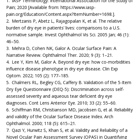
1. IASP Terminology: International Association for the Study of
Pain; 2020 [Available from: https://www.iasp-
pain.org/Education/Content.aspx?ItemNumber=1698.].
2. Mertzanis P, Abetz L, Rajagopalan K, et al. The relative
burden of dry eye in patients’ lives: compa­risons to a U.S.
normative sample. Invest Ophthalmol Vis Sci. 2005 Jan; 46 (1):
46–50.
3. Mehra D, Cohen NK, Galor A. Ocular Surface Pain: A
Narrative Review. Ophthalmol Ther. 2020; 9 (3): 1–21.
4. Lee Y, Kim M, Galor A. Beyond dry eye: how co-morbidities
influence disease phenotype in dry eye disease. Clin Exp
Optom. 2022; 105 (2): 177–185.
5. Chalmers RL, Begley CG, Caffery B. Validation of the 5-Item
Dry Eye Questionnaire (DEQ-5): Discrimination across self-
assessed severity and aqueous tear deficient dry eye
diagnoses. Cont Lens Anterior Eye. 2010; 33 (2): 55–60.
6. Schiffman RM, Christianson MD, Jacobsen G, et al. Reliability
and validity of the Ocular Surface Disease Index. Arch
Ophthalmol. 2000; 118 (5): 615–21.
7. Qazi Y, Hurwitz S, Khan S, et al. Validity and Reliability of a
Novel Ocular Pain Assessment Survey (OPAS) in Quantifying