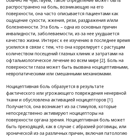
обычно не чувствуем, такое определение может быть
распространено на боль, возникающую на его
поверхности, она часто описывается пациентами как
ощущение сухости, жжения, рези, раздражения и/или
болезненности. Эта боль – одна из основных причин
инвалидности, заболеваемости, из-за нее ухудшается
качество жизни. Интерес к ее изучению в последнее время
усилился в связи с тем, что она коррелирует с растущим
количеством посещений глазных клиник и затратами на
офтальмологическое лечение во всем мире [2]. Боль на
поверхности глаза может быть вызвана ноцицептивными,
невропатическими или смешанными механизмами.
Ноцицептивная боль образуется в результате
фактического или угрожающего повреждения ненервной
ткани и обусловлена активацией ноцицепторов [1].
Получается, она возникает из-за стимулов, которые
непосредственно активируют ноцицепторы на
поверхности органа зрения. Ноцицептивная боль может
быть преходящей, как в случае с абразией роговицы, или
хронической из-за различных причин, включая патологию