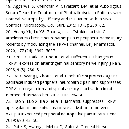
19. Aggarwal S, Kheirkhah A, Cavalcanti BM, et al. Autologous
Serum Tears for Treatment of Photoallodynia in Patients with
Corneal Neuropathy: Efficacy and Evaluation with In Vivo
Confocal Microscopy. Ocul Surf. 2015; 13 (3): 250–62.
20. Huang YK, Lu YG, Zhao X, et al. Cytokine activin C
ameliorates chronic neuropathic pain in peripheral nerve injury
rodents by modulating the TRPV1 channel. Br J Pharmacol.
2020; 177 (24): 5642–5657.
21. Kim HY, Park CK, Cho IH, et al. Differential Changes in
TRPV1 expression after trigeminal sensory nerve injury. J Pain.
2008; 9 (3): 280–8.
22. Ba X, Wang J, Zhou S, et al. Cinobufacini protects against
paclitaxel-induced peripheral neuropathic pain and suppresses
TRPV1 up-regulation and spinal astrocyte activation in rats.
Biomed Pharmacother. 2018; 108: 76–84.
23. Hao Y, Luo X, Ba X, et al. Huachansu suppres­ses TRPV1
up-regulation and spinal astrocyte activation to prevent
oxaliplatin-induced peripheral neuropathic pain in rats. Gene.
2019; 680: 43–50.
24. Patel S, Hwang J, Mehra D, Galor A. Corneal Nerve