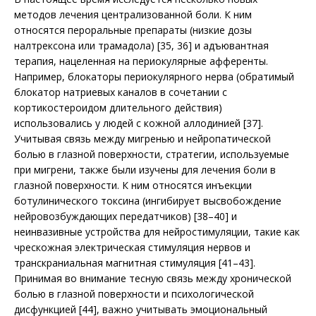
методов лечения централизованной боли. К ним
относятся пероральные препараты (низкие дозы
налтрексона или трамадола) [35, 36] и адъювантная
терапия, нацеленная на периокулярные афференты.
Например, блокаторы перио­кулярного нерва (обратимый
блокатор натриевых каналов в сочетании с
кортикостероидом длительного действия)
использовались у людей с кожной аллодинией [37].
Учитывая связь между мигренью и нейропатической
болью в глазной поверхности, стратегии, используемые
при мигрени, также были изучены для лечения боли в
глазной поверхности. К ним относятся инъекции
ботулинического токсина (ингибирует высвобождение
нейровозбуждающих передатчиков) [38–40] и
неинвазивные устройства для нейростимуляции, такие как
чрескожная электрическая стимуляция нервов и
транскраниальная магнитная стимуляция [41–43].
Принимая во внимание тесную связь между хронической
болью в глазной поверхности и психологической
дисфункцией [44], важно учитывать эмоциональный