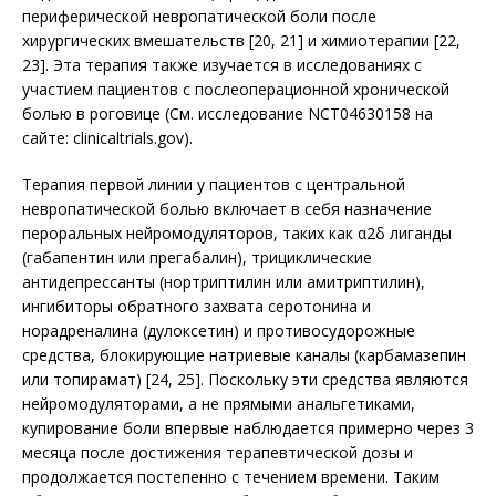
периферической невропатической боли после
хирургических вмешательств [20, 21] и химиотерапии [22,
23]. Эта терапия также изучается в исследованиях с
участием пациентов с послеоперационной хронической
болью в роговице (См. исследование NCT04630158 на
сайте: clinicaltrials.gov).
Терапия первой линии у пациентов с центральной
невропатической болью включает в себя назначение
пероральных нейромодуляторов, таких как α2δ лиганды
(габапентин или прегабалин), трициклические
антидепрессанты (нортриптилин или амитриптилин),
ингибиторы обратного захвата серотонина и
норадреналина (дулоксетин) и противосудорожные
средства, блокирующие натриевые каналы (карбамазепин
или топирамат) [24, 25]. Поскольку эти средства являются
нейромодуляторами, а не прямыми анальгетиками,
купирование боли впервые наблюдается примерно через 3
месяца после достижения терапевтической дозы и
продолжается постепенно с течением времени. Таким