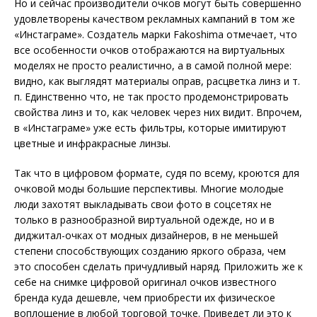
Но и сейчас производители очков могут быть совершенно
удовлетворены качеством рекламных кампаний в том же
«Инстаграме». Создатель марки Fakoshima отмечает, что
все особенности очков отображаются на виртуальных
моделях не просто реалистично, а в самой полной мере:
видно, как выглядят материалы оправ, расцветка линз и т.
п. Единственно что, не так просто продемонстрировать
свойства линз и то, как человек через них видит. Впрочем,
в «Инстаграме» уже есть фильтры, которые имитируют
цветные и инфракрасные линзы.
Так что в цифровом формате, судя по всему, кроются для
очковой моды большие перспективы. Многие молодые
люди захотят выклад
ывать свои фото в
соцсетях не
только в разнообразной виртуальной одежде, но и в
диджитал-очках от модных дизайнеров, в не меньшей
степени способствующих созданию яркого обра
за, чем
это способен сделать причудливый наряд. Приложить же к
себе на снимке цифровой оригинал очков известного
бренда куда дешевле, чем приобрести их физическое
воплощение в любой торговой точке. Приведет ли это к