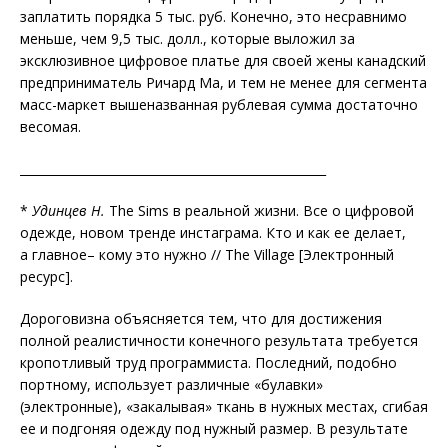
заплатить порядка 5 тыс. руб. Конечно, это несравнимо
меньше, чем
9,5 тыс. долл., которые выложил за
эксклюзивное цифровое платье для своей жены канадский
предприниматель Ричард Ма, и тем не менее для сегмента
масс-мар
кет вышеназванная рублевая сумма достаточно
весомая.
___________________________________________________
*
Удинцев Н.
The Sims в реальной жизни. Все о цифровой
одежде, новом тренде инстаграма. Кто и как ее делает,
а главное– кому это нужно // The Village [Электронный
ресурс].
Д
ороговизна объясняется тем, что для достижения
полной реалистичности конечного результата требуется
кропотливый труд программиста. Последний, подобно
портному, использует различные «булавки»
(электронные), «закалывая» ткань в нужных местах, сгибая
ее и подгоняя одежду под нужный размер. В результате