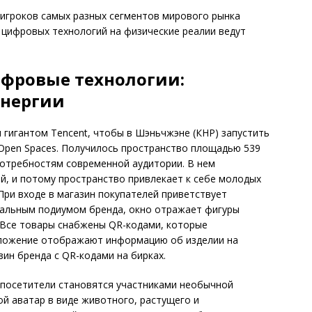
 игроков самых разных сегментов мирового рынка
 цифровых технологий на физические реалии ведут
ифровые технологии:
инергии
 гигантом Tencent, чтобы в Шэньчжэне (КНР) запустить
 Open Spaces. Получилось пространство площадью 539
потребностям современной аудитории. В нем
, и потому пространство привлекает к себе молодых
ри входе в магазин покупателей приветствует
кальным подиумом бренда, окно отражает фигуры
. Все товары снабжены QR-кодами, которые
иложение отображают информацию об изделии на
зин бренда с QR-кодами на бирках.
, посетители становятся участниками необычной
ой аватар в виде животного, растущего и