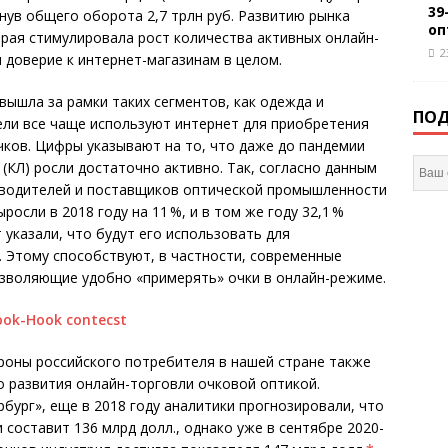
39
гнув общего оборота 2,7 трлн руб. Развитию рынка
оп
рая стимулировала рост количества активных онлайн-
2
и доверие к интернет-магазинам в целом.
вышла за рамки таких сегментов, как одежда и
ПОД
ли все чаще используют интернет для приобретения
ков. Цифры указывают на то, что даже до пандемии
(КЛ) росли достаточно активно. Так, согласно данным
оизводителей и поставщиков оптической промышленности
осли в 2018 году на 11 %, и в том же году 32,1 %
 указали, что будут его использовать для
 Этому способствуют, в частности, современные
зволяющие удобно «примерять» очки в онлайн-режиме.
ороны российского потребителя в нашей стране также
о развития онлайн-торговли очковой оптикой.
бург», еще в 2018 году аналитики прогнозировали, что
 составит 136 млрд долл., однако уже в сентябре 2020-