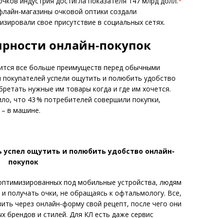
чков индустрия достигла показателя 147 млрд долл.
*
флайн-магазины очковой оптики создали
изировали свое присутствие в социальных сетях.
ярности онлайн-покупок
ится все больше преимуществ перед обычными
ы покупателей успели ощутить и полюбить удобство
бретать нужные им товары когда и где им хочется.
ило, что 43 % потребителей совершили покупки,
 – в машине.
 успел ощутить и полюбить удобство онлайн-
покупок
 оптимизированных под мобильные устройства, людям
 и получать очки, не об­ращаясь к офтальмологу. Все,
ить через онлайн-форму свой рецепт, после чего они
х брендов и стилей. Для КЛ есть даже сервис