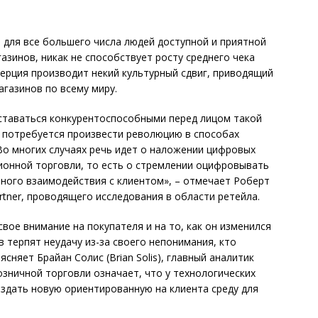
я для все большего числа людей доступной и приятной
зинов, никак не способствует росту среднего чека
мерция производит некий культурный сдвиг, приводящий
агазинов по всему миру.
ставаться конкурентоспособными перед лицом такой
м потребуется произвести революцию в способах
Во многих случаях речь идет о наложении цифровых
ионной торговли, то есть о стремлении оцифровывать
ного взаимодействия с клиентом», – отмечает Роберт
artner, проводящего исследования в области ретейла.
вое внимание на покупателя и на то, как он изменился
в терпят неудачу из-за своего непонимания, кто
сняет Брайан Солис (Brian Solis), главный аналитик
озничной торговли означает, что у технологических
здать новую ориентированную на клиента среду для