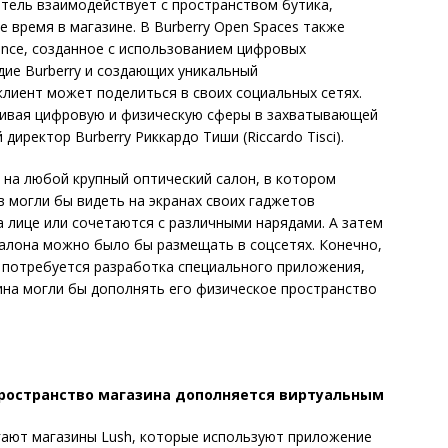
атель взаимодействует с пространством бутика,
 время в магазине. В Burberry Open Spaces также
ence, созданное с использованием цифровых
ие Burberry и создающих уникальный
лиент может поделиться в своих социальных сетях.
шивая цифровую и физическую сферы в захватывающей
директор Burberry Риккардо Тиши (Riccardo Tisci).
на любой крупный оптический салон, в котором
в могли бы видеть на экранах своих гаджетов
а лице или сочетаются с различными нарядами. А затем
лона можно было бы размещать в соц­сетях. Конечно,
 потребуется разработка специального приложения,
ина могли бы дополнять его физическое пространство
пространство магазина дополняется виртуальным
гают магазины Lush, которые используют приложение