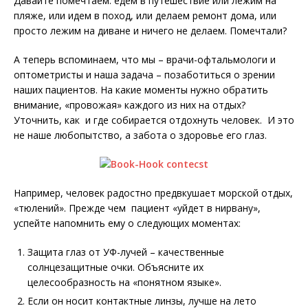
Давайте помечтаем: едем в путешествие или лежим на
пляже, или идем в поход, или делаем ремонт дома, или
просто лежим на диване и ничего не делаем. Помечтали?
А теперь вспоминаем, что мы – врачи-офтальмологи и
оптометристы и наша задача – позаботиться о зрении
наших пациентов. На какие моменты нужно обратить
внимание, «провожая» каждого из них на отдых?
Уточнить, как и где собирается отдохнуть человек. И это
не наше любопытство, а забота о здоровье его глаз.
Например, человек радостно предвкушает морской отдых,
«тюлений». Прежде чем пациент «уйдет в нир­вану»,
успейте напомнить ему о следующих моментах:
Защита глаз от УФ-лучей – качественные
солнцезащитные очки. Объясните их
целесообразность на «понятном языке».
Если он носит контактные линзы, лучше на лето