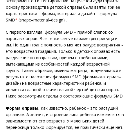
экспериментов и тестирований на целевой аудитории за
основу производства детской оправы были взяты три ее
характеристики – форма, материал и дизайн – формула
SMD
*
(shape–material–design) .
С первого взгляда, формула SMD – прямой слепок со
взрослых оправ. Все те же самые параметры присущи и
им. Но один нюанс полностью меняет ракурс восприятия –
это возрастная градация. Только в детских оправах есть
разделение по возрас­там, причем с требованиями,
вытекающими из особенностей каждой возрастной
группы. Таким образом, именно матрица, получившаяся в
результате наложения формулы SMD (форма–материал–
дизайн) на возрастные характеристики ребенка, и
является главной отличительной чертой детских оправ.
Ниже рассмот­рим отдельно составляющие формулы SMD.
Форма оправы.
Как известно, ребенок – это растущий
организм. А значит, и строение лица ребенка изменяется в
зависимости от его возраста. У маленьких детей
переносица только формируется, ее практически еще нет.