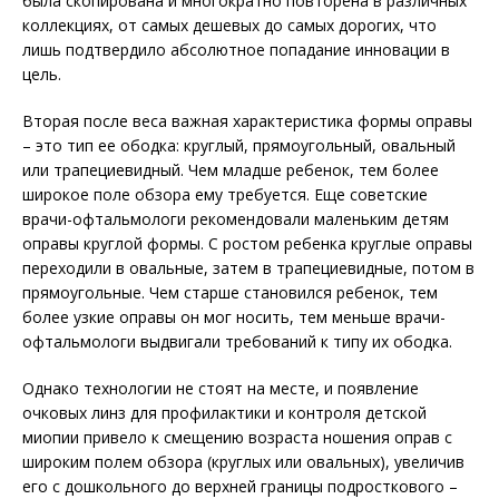
была скопирована и многократно повторена в различных
коллекциях, от самых дешевых до самых дорогих, что
лишь подтвердило абсолютное попадание инновации в
цель.
Вторая после веса важная характеристика формы оправы
– это тип ее ободка: круглый, прямоугольный, овальный
или трапециевидный. Чем младше ребенок, тем более
широкое поле обзора ему требуется. Еще советские
врачи-офтальмологи рекомендовали маленьким детям
оправы круглой формы. С ростом ребенка круглые оправы
переходили в овальные, затем в трапециевидные, потом в
прямоугольные. Чем старше становился ребенок, тем
более узкие оправы он мог носить, тем меньше врачи-
офтальмологи выдвигали требований к типу их ободка.
Однако технологии не стоят на месте, и появление
очковых линз для профилактики и контроля детской
миопии привело к смещению возраста ношения оправ с
широким полем обзора (круглых или овальных), увеличив
его с дошкольного до верхней границы подросткового –