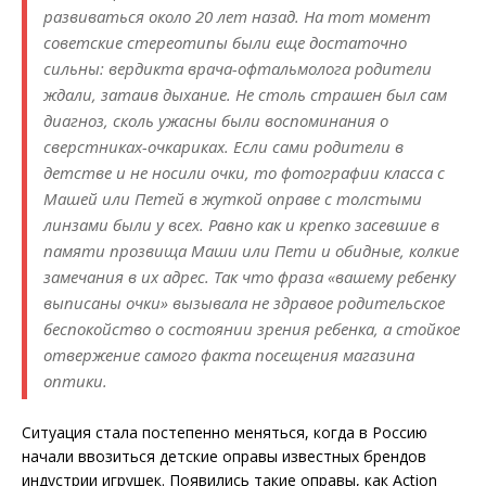
развиваться около 20 лет назад. На тот момент
советские стереотипы были еще достаточно
сильны: вердикта врача-офтальмолога родители
ждали, затаив дыхание. Не столь страшен был сам
диагноз, сколь ужасны были воспоминания о
сверстниках-очкариках. Если сами родители в
детстве и не носили очки, то фотографии класса с
Машей или Петей в жуткой оправе с толстыми
линзами были у всех. Равно как и крепко засевшие в
памяти прозвища Маши или Пети и обидные, колкие
замечания в их адрес. Так что фраза «вашему ребенку
выписаны очки» вызывала не здравое родительское
беспокойство о состоянии зрения ребенка, а стойкое
отвержение самого факта посещения магазина
оптики.
Ситуация стала постепенно меняться, ко­гда в Россию
начали ввозиться детские оправы известных брендов
индустрии игрушек. Появились такие оправы, как Action