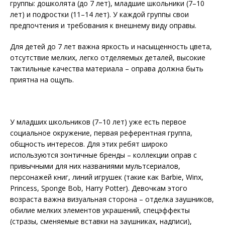
группы: дошколята (до 7 лет), младшие школьники (7–10
лет) и подростки (11–14 лет). У каждой группы свои
предпочтения и требования к внешнему виду оправы.
Для детей до 7 лет важна яркость и насыщенность цвета,
отсутствие мелких, легко отделяемых деталей, высокие
тактильные качества материала – оправа должна быть
приятна на ощупь.
У младших школьников (7–10 лет) уже есть первое
социальное окружение, первая референтная группа,
общность интересов. Для этих ребят широко
используются зонтичные бренды – коллекции оправ с
привычными для них названиями мультсериа­лов,
персонажей книг, линий игрушек (такие как Barbie, Winx,
Princess, Sponge Bob, Harry Potter). Девочкам этого
возраста важна визуальная сторона – отделка заушников,
обилие мелких элементов украшений, спецэффекты
(стразы, сменяемые вставки на заушниках, надписи),