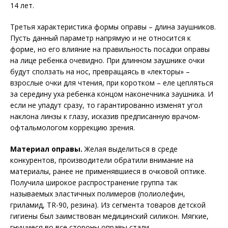
14 лет.
Третья характеристика формы оправы – длина заушников.
Пусть данный параметр напрямую и не относится к
форме, но его влияние на правильность посадки оправы
на лице ребенка очевидно. При длинном заушнике очки
будут сползать на нос, превращаясь в «лекторы» –
взрослые очки для чтения, при коротком – еле цепляться
за середину уха ребенка концом наконечника заушника. И
если не упадут сразу, то гарантированно изменят угол
наклона линзы к глазу, исказив предписанную врачом-
офтальмологом коррекцию зрения.
Материал оправы.
Желая выделиться в среде
конкурентов, производители обратили внимание на
материалы, ранее не применявшиеся в очковой оптике.
Получила широкое распространение группа так
называемых эластичных полимеров (полиолефин,
гриламид, TR-90, резина). Из сегмента товаров детской
гигиены был заимствован медицинский силикон. Мягкие,
гнущиеся во все стороны оправы стали