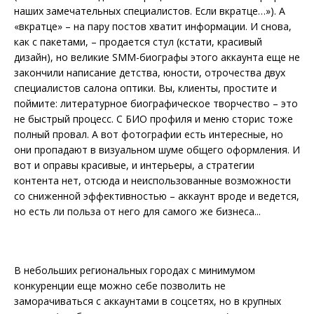
наших замечательных специалистов. Если вкратце…»). А
«вкратце» – на пару постов хватит информации. И снова,
как с пакетами, – продается стул (кстати, красивый
дизайн), но великие SMM-биографы этого аккаунта еще не
закончили написание детства, юности, отрочества двух
специалистов салона оптики. Вы, клиенты, простите и
поймите: литературное биографическое творчество – это
не быстрый процесс. С БИО профиля и меню сторис тоже
полный провал. А вот фотографии есть интересные, но
они пропадают в визуальном шуме общего оформления. И
вот и оправы красивые, и интерьеры, а стратегии
контента нет, отсюда и не­использованные возможности
со сниженной эффективностью – аккаунт вроде и ведется,
но есть ли польза от него для самого же бизнеса...
В небольших региональных городах с минимумом
конкуренции еще можно себе позволить не
заморачиваться с аккаунтами в соцсетях, но в крупных