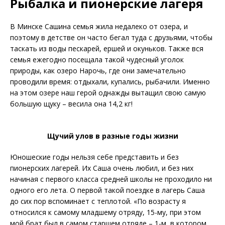
Рыбалка и пионерские лагеря
В Минске Сашина семья жила недалеко от озера, и
поэтому в детстве он часто бегал туда с друзьями, чтобы
таскать из воды пескарей, ершей и окуньков. Также вся
семья ежегодно посещала такой чудесный уголок
природы, как озеро Нарочь, где они замечательно
проводили время: отдыхали, купались, рыбачили. Именно
на этом озере наш герой однажды вытащил свою самую
большую щуку – весила она 14,2 кг!
Щучий улов в разные годы жизни
Юношеские годы нельзя себе представить и без
пионерских лагерей. Их Саша очень любил, и без них
начиная с первого класса сред­ней школы не проходило ни
одного его лета. О первой такой поездке в лагерь Саша
до сих пор вспоминает с теплотой. «По возрасту я
относился к самому младшему отряду, 15-му, при этом
мой брат был в самом старшем отряде – 1-м, в котором