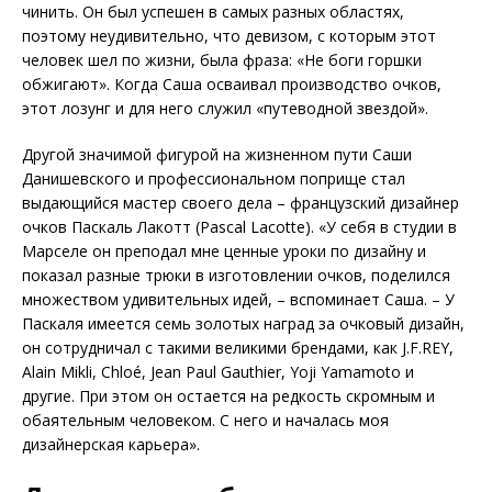
чинить. Он был успешен в самых разных областях,
поэтому неудивительно, что девизом, с которым этот
человек шел по жизни, была фраза: «Не боги горшки
обжигают». Когда Саша осваивал производство очков,
этот лозунг и для него служил «путеводной звездой».
Другой значимой фигурой на жизненном пути Саши
Данишевского и профессиональном поприще стал
выдающийся мастер своего дела – французский дизайнер
очков Паскаль Лакотт (Pascal Lacotte). «У себя в студии в
Марселе он преподал мне ценные уроки по дизайну и
показал разные трюки в изготовлении очков, поделился
множеством удивительных идей, – вспоминает Саша. – У
Паскаля имеется семь золотых наград за очковый дизайн,
он сотрудничал с такими великими брендами, как J.F.REY,
Alain Mikli, Chloé, Jean Paul Gauthier, Yoji Yamamoto и
другие. При этом он остается на редкость скромным и
обаятельным человеком. С него и началась моя
дизайнерская карьера».