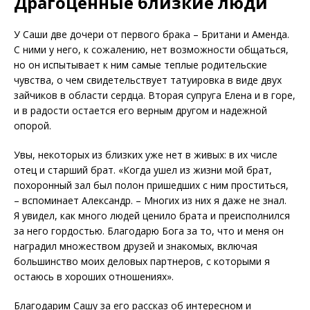
Драгоценные близкие люди
У Саши две дочери от первого брака – Британи и Аменда.
С ними у него, к сожалению, нет возможности общаться,
но он испытывает к ним самые теплые родительские
чувства, о чем свидетельствует татуировка в виде двух
зайчиков в области сердца. Вторая супруга Елена и в горе,
и в радости остается его верным другом и надежной
опорой.
Увы, некоторых из близких уже нет в живых: в их числе
отец и старший брат. «Когда ушел из жизни мой брат,
похоронный зал был полон пришедших с ним проститься,
– вспоминает Александр. – Многих из них я даже не знал.
Я увидел, как много людей ценило брата и преисполнился
за него гордостью. Благодарю Бога за то, что и меня он
наградил множеством друзей и знакомых, включая
большинство моих деловых партнеров, с которыми я
остаюсь в хороших отношениях».
Благодарим Сашу за его рассказ об интересном и