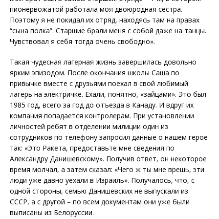
пионервожатой работала моя двоюродная сестра.
Поэтому я не покидал их отряд, находясь там на правах
“сына полка”. Старшие брали меня с собой даже на танцы.
Чувствовал я себя тогда очень свободно».
Такая чудесная лагерная жизнь завершилась довольно
ярким эпизодом. После окончания школы Саша по
привычке вместе с друзьями поехал в свой любимый
лагерь на электричке. Ехали, понятно, «зайцами». Это был
1985 год, всего за год до отъезда в Канаду. И вдруг их
компания попадается контро­ле­рам. При установлении
личностей ребят в отделении милиции один из
сотрудников по телефону запросил данные о нашем герое
так: «Это Ракета, предоставьте мне сведения по
Александру Данишевскому». Получив ответ, он некоторое
время молчал, а затем сказал: «Чего ж ты мне врешь, эти
люди уже давно уехали в Израиль». Получалось, что, с
одной стороны, семью Данишевских не выпускали из
СССР, а с другой – по всем документам они уже были
выписаны из Белоруссии.