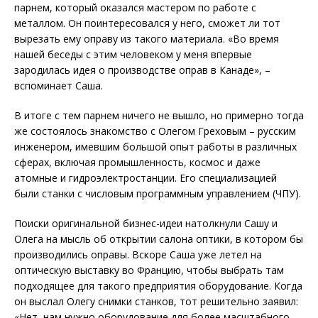
парнем, который оказался мастером по работе с
металлом. Он поинтересовался у него, сможет ли тот
вырезать ему оправу из такого материала. «Во время
нашей беседы с этим человеком у меня впервые
зародилась идея о производстве оправ в Канаде», –
вспоминает Саша.
В итоге с тем парнем ничего не вышло, но примерно тогда
же состоялось знакомство с Олегом Греховым – русским
инженером, имевшим большой опыт работы в различных
сферах, включая промышленность, космос и даже
атомные и гидроэлектростанции. Его специализацией
были станки с числовым программным управлением (ЧПУ).
Поиски оригинальной бизнес-идеи натолкнули Сашу и
Олега на мысль об открытии салона оптики, в котором бы
производились оправы. Вскоре Саша уже летел на
оптическую выставку во Францию, чтобы выбрать там
подходящее для такого предприятия оборудование. Когда
он выслал Олегу снимки станков, тот решительно заявил:
«Нет, нам нужно оборудование для более масштабного