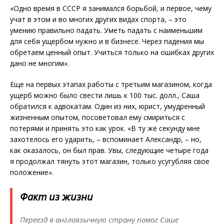
«Одно время в СССР я занимался борьбой, и первое, чему
учат в этом и во многих других видах спорта, – это
умению правильно падать. Уметь падать с наименьшим
для себя ущербом нужно и в бизнесе. Через падения мы
обретаем ценный опыт. Учиться только на ошибках других
дано не многим».
Еще на первых этапах работы с третьим магазином, когда
ущерб можно было свести лишь к 100 тыс. долл., Саша
обратился к адвокатам. Один из них, юрист, умудренный
жизненным опытом, посоветовал ему смириться с
потерями и принять это как урок. «В ту же секунду мне
захотелось его ударить, – вспоминает Александр, – но,
как оказалось, он был прав. Увы, следующие четыре года
я продолжал тянуть этот магазин, только усугуб­ляя свое
положение».
Факт из жизни
Переезд в англоязычную страну помог Саше