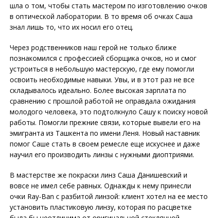
шла о том, чтобы стать мастером по изготовлению очков
в оптической лаборатории. В то время об очках Саша
знал лишь то, что их носил его отец.
Через родственников наш герой не только ближе
познакомился с профессией сборщика очков, но и смог
устроиться в небольшую мастерскую, где ему помогли
освоить необходимые навыки. Увы, и в этот раз не все
складывалось идеально. Более высокая зарплата по
сравнению с прошлой работой не оправдала ожидания
молодого человека, это подтолкнуло Сашу к поиску новой
работы. Помогли прежние связи, которые вывели его на
эми­гранта из Ташкента по имени Леня. Новый наставник
помог Саше стать в своем ремесле еще искуснее и даже
научил его производить линзы с нужными диоптриями.
В мастерстве же покраски линз Саша Данишевский и
вовсе не имел себе равных. Однажды к нему принесли
очки Ray-Ban с разбитой линзой: клиент хотел на ее место
установить пластиковую линзу, которая по расцветке
была бы неотличима от оригинальной стеклянной.