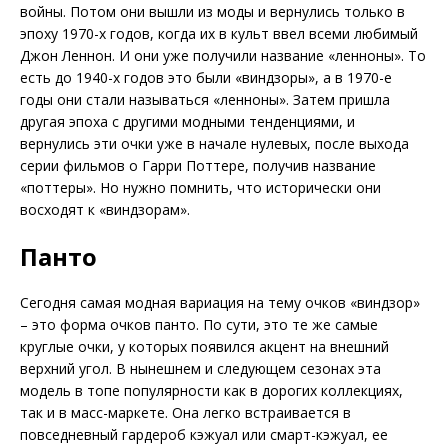
войны. Потом они вышли из моды и вернулись только в
эпоху 1970-х годов, когда их в культ ввел всеми любимый
Джон Леннон. И они уже получили название «ленноны». То
есть до 1940-х годов это были «виндзоры», а в 1970-е
годы они стали называться «ленноны». Затем пришла
другая эпоха с другими модными тенденциями, и
вернулись эти очки уже в начале нулевых, после выхода
серии фильмов о Гарри Поттере, получив название
«поттеры». Но нужно помнить, что исторически они
восходят к «виндзорам».
Панто
Сегодня самая модная вариация на тему очков «виндзор»
– это форма очков панто. По сути, это те же самые
круглые очки, у которых появился акцент на внешний
верхний угол. В нынешнем и следующем сезонах эта
модель в топе популярности как в дорогих коллекциях,
так и в масс-маркете. Она легко встраивается в
повседневный гардероб кэжуал или смарт-кэжуал, ее