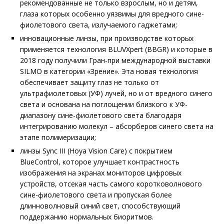
рекомендованные не только взрослым, но и детям,
глаза которых особенно уязвимы для вредного сине-
фиолетового света, излучаемого гаджетами;
инновационные линзы, при производстве которых
применяется технология BLUV­Xpert (BBGR) и которые в
2018 году получили Гран-при международной выставки
SILMO в категории «Зрение». Эта новая технология
обеспечивает защиту глаз не только от
ультрафиолетовых (УФ) лучей, но и от вредного синего
света и основана на поглощении близкого к УФ-
диапазону сине-фиолетового света благодаря
интегрированию молекул – абсорберов синего света на
этапе полимеризации;
линзы Sync III (Hoya Vision Care) с покрытием
BlueControl, которое улучшает контрастность
изображения на эк­ранах мониторов цифровых
устройств, отсекая часть самого коротковолнового
сине-фиолетового света и пропуская более
длинноволновый синий свет, способствую­щий
поддержанию нормальных био­ритмов.