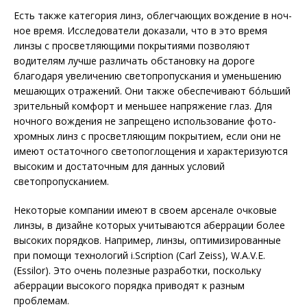
Есть также категория линз, облегчающих вождение в ноч­­
ное время. Исследователи доказали, что в это время
линзы с про­светляющими покрытиями позволяют
водителям лучше различать обстановку на дороге
благодаря увеличению светопропускания и уменьшению
мешающих отражений. Они также обеспечивают бóльший
зрительный комфорт и меньшее напряжение глаз. Для
ночного вождения не запрещено использование фото­
хромных линз с просветляющим покрытием, если они не
имеют остаточного светопоглощения и характеризуются
высоким и достаточным для данных условий
светопропусканием.
Некоторые компании имеют в своем арсенале очковые
линзы, в дизайне которых учитываются аберрации более
высоких порядков. Например, линзы, оптимизированные
при помощи технологий i.Scription (Carl Zeiss), W.A.V.E.
(Essilor). Это очень полезные разработки, поскольку
аберрации высокого порядка приводят к разным
проблемам.