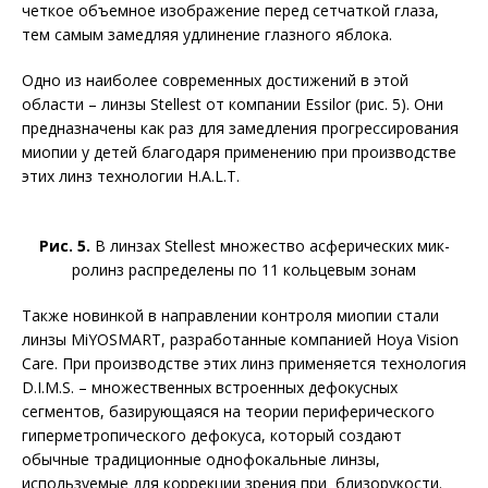
четкое объемное изображение перед сетчаткой глаза,
тем самым замедляя удлинение глазного яблока.
Одно из наиболее современных достижений в этой
области – линзы Stellest от компании Essilor (рис. 5). Они
предназначены как раз для замедления прогрессирования
миопии у детей благодаря применению при производстве
этих линз технологии H.A.L.T.
Рис. 5.
В линзах Stellest множество асферических мик­
ролинз распределены по 11 кольцевым зонам
Также новинкой в направлении контроля миопии стали
линзы MiYOSMART, разработанные компани­ей Hoya Vision
Care. При производстве этих линз применяется технология
D.I.M.S. – множественных встроенных дефокусных
сегментов, базирующаяся на теории периферического
гиперметропического дефокуса, который создают
обычные традиционные однофокальные линзы,
используемые для коррекции зрения при близорукости.