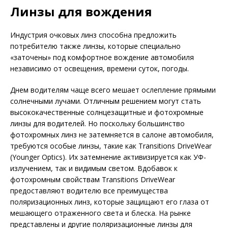
Линзы для вождения
Индустрия очковых линз способна предложить
потребителю также линзы, которые специально
«заточены» под комфортное вож­дение автомобиля
независимо от освещения, времени суток, погоды.
Днем водителям чаще всего мешает ослеп­ление прямыми
солнечными лучами. Отличным решением могут стать
высоко­ка­чественные солнцезащитные и фото­хромные
линзы для водителей. Но поскольку большинство
фотохромных линз не затемняется в салоне автомобиля,
требуются особые линзы, такие как Transitions DriveWear
(Youn­ger Optics). Их затемнение активизируется как УФ-
излучением, так и видимым светом. Вдобавок к
фотохромным свойствам Transitions DriveWear
предоставляют водителю все преимущества
поляризационных линз, которые защищают его глаза от
мешающего отраженного света и блеска. На рынке
представлены и другие поляризационные линзы для