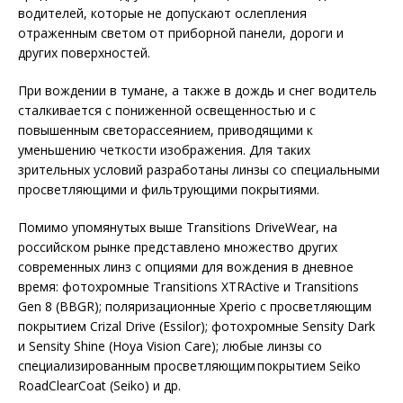
водителей, которые не допускают ослепления
отраженным светом от приборной панели, дороги и
других поверхностей.
При вождении в тумане, а также в дождь и снег водитель
сталкивается с пониженной освещенностью и с
повышенным светорассеянием, приводящими к
уменьшению четкости изображения. Для таких
зрительных условий разработаны линзы со специальными
просветляющими и фильтрующими покрытиями.
Помимо упомянутых выше Transitions DriveWear, на
российском рынке представлено множество других
современных линз с опциями для вождения в дневное
время: фотохромные Transitions XTRActive и Transitions
Gen 8 (BBGR); поляризационные Xperio с просветляющим
покрытием Crizal Drive (Essilor); фото­хромные Sensity Dark
и Sensity Shine (Hoya Vision Care); любые линзы со
специализированным просветляющим покрытием Seiko
RoadClearCoat (Seiko) и др.