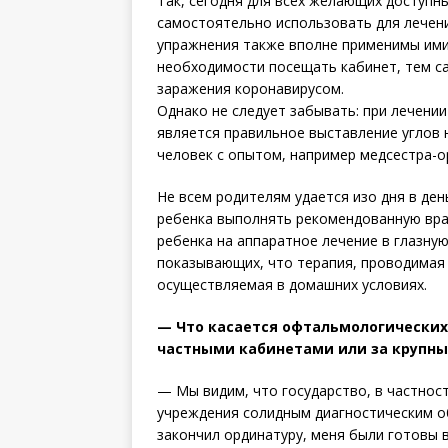
Так, сегодня для всех желающих доступн
самостоя­тельно использовать для лечен
упражнения также вполне применимы ими
необходимости посещать кабинет, тем с
заражения коронавирусом.
Однако не следует забывать: при лечен
является правильное выставление углов 
человек с опытом, например медсестра-о
Не всем родителям удается изо дня в ден
ребенка выполнять рекомендованную врач
ребенка на аппаратное лечение в глазную
показывающих, что терапия, проводимая 
осуществляемая в домашних условиях.
— Что касается офтальмологических у
частными кабинетами или за крупн
— Мы видим, что государство, в частнос
учреждения солидным диагностическим обо
закончил ординатуру, меня были готовы 