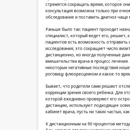
стремятся сокращать время, которое они
консультация возможна только при очном
обследование и поставить диагноз чаще в
Раньше было так: пациент проходит назн
специалист, который ведет его, решает, 
пациентов есть возможность отправить 
исследования, это сокращает число визи
дистанционно, но иногда полученные да
вмешательства врача в процесс лечения.
некоторые негативные последствия ношен
роговицу флюоресцеином и какое-то вре
Бывает, что родители сами решают отсл
коррекции зрения своего ребенка. Для э
которой еже­дневно проверяют его остро
дистанцию, используют подходящее освещ
кабинет врача, пусть ни таких частых, ка
К дистанционным на 90 процентов метод