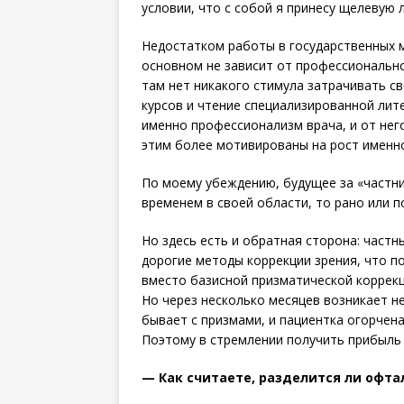
условии, что с собой я принесу щелевую 
Недостатком работы в государственных м
основном не зависит от профессиональног
там нет никакого стимула затрачивать с
курсов и чтение специа­лизированной лит
именно профессионализм врача, и от него
этим более мотивированы на рост именно
По моему убеждению, будущее за «частник
временем в своей области, то рано или п
Но здесь есть и обратная сторона: част
дорогие методы коррекции зрения, что по
вместо базисной призматической коррекц
Но через несколько месяцев возникает н
бывает с призмами, и пациентка огорчена
Поэтому в стремлении получить прибыль 
— Как считаете, разделится ли офта