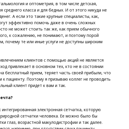
альмология и оптомет­рия, в том числе детская,
ля среднего класса и для бедных. И от этого никуда не
денег. А если это такие крупные специалисты, как,
могут эффективно помочь даже в очень сложных
росто не может стоить так же, как прием обычного
ого, к сожалению, не понимают, и поэтому порой
, почему те или иные услуги не доступны широким
привлечением клиентов с помощью акций не является
ход привлекает в основном тех, кто не в состоянии
 на бесплатный прием, теряет часть своей прибыли, что
и к пациенту. Поэтому я призываю коллег не проводить
льный клиент придет к вам и так.
мечта?
к интегрированная электронная сетчатка, которую
природной сетчатки человека. Ее можно было бы
ки глаз, возрастной макулодистрофии и так далее.
тся: например, при отсутствии слуха пациенту