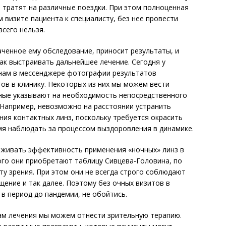
 тратят на различные поездки. При этом полноценная
 визите пациента к специалисту, без нее провести
сего нельзя.
аченное ему обследование, приносит результаты, и
как выстраивать дальнейшее лечение. Сегодня у
нам в мессенджере фотографии результатов
тов в клинику. Некоторых из них мы можем вести
нные указывают на необходимость непосредственного
 Например, невозможно на расстоянии устранить
ия контактных линз, поскольку требуется окрасить
мя наблюдать за процессом выздоровления в динамике.
еживать эффективность применения «ночных» линз в
того они приобретают таблицу Сивцева-Головина, по
ту зрения. При этом они не всегда строго соблюдают
ение и так далее. Поэтому без очных визитов в
к в период до пандемии, не обойтись.
ам лечения мы можем отнести зрительную терапию.