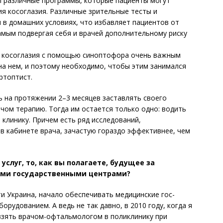
ы различные программы, которые пациенты могут
ия косоглазия. Различные зрительные тесты и
 в домашних условиях, что избавляет пациентов от
амым подвергая себя и врачей дополнительному риску
ии косоглазия с помощью синоптофора очень важным
на нем, и поэтому необходимо, чтобы этим занимался
ртоптист.
ь на протяжении 2–3 месяцев заставлять своего
ом терапию. Тогда им остается только одно: водить
 клинику. Причем есть ряд исследований,
в кабинете врача, зачастую гораздо эффективнее, чем
слуг, то, как вы полагаете, будущее за
ыми государственными центрами?
ти Украина, начало обеспечивать медицинские гос­
рудованием. А ведь не так давно, в 2010 году, когда я
взять врачом-офтальмологом в поликлинику при