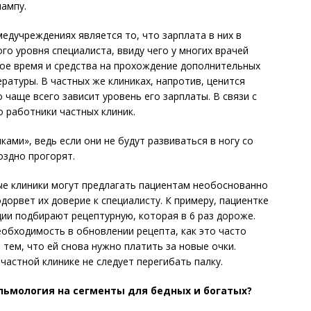
лампу.
едучреждениях является то, что зарплата в них в
о уровня специалиста, ввиду чего у многих врачей
вое время и средства на прохождение дополнительных
ературы. В частных же клиниках, напротив, ценится
 чаще всего зависит уровень его зарплаты. В связи с
 работники частных клиник.
ами», ведь если они не будут развиваться в ногу со
оздно прогорят.
ные клиники могут предлагать пациентам необоснованно
дорвет их доверие к специа­листу. К примеру, пациентке
ии подбирают рецептурную, которая в 6 раз дороже.
еобходимость в обновлении рецепта, как это часто
 тем, что ей снова нужно платить за новые очки.
частной клинике не следует перегибать палку.
льмология на сегменты для бедных и богатых?