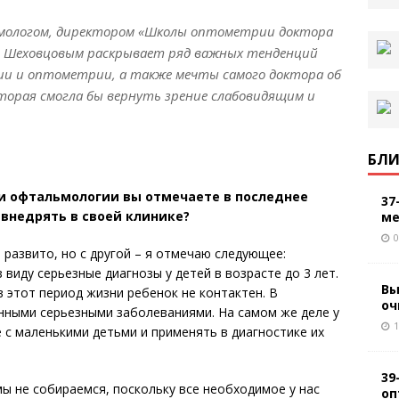
мологом, директором «Школы оптометрии доктора
ом Шеховцовым раскрывает ряд важных тенденций
и и оптометрии, а также мечты самого доктора об
торая смогла бы вернуть зрение слабовидящим и
БЛИ
и офтальмологии вы отмечаете в последнее
37
 внедрять в своей клинике?
ме
0
 развито, но с другой – я отмечаю следующее:
 виду серьезные диагнозы у детей в возрасте до 3 лет.
Вы
в этот период жизни ребенок не контактен. В
оч
енными серьезными заболеваниями. На самом же деле у
1
с маленькими детьми и применять в диагностике их
39
мы не собираемся, поскольку все необходимое у нас
оп