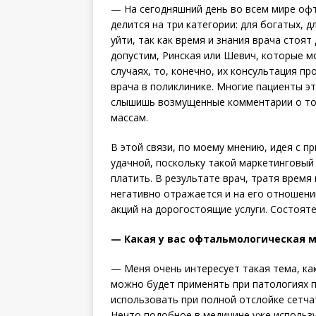
— На сегодняшний день во всем мире офт
делится на три категории: для богатых, д
уйти, так как время и знания врача стоят 
допустим, Ринская или Шевич, которые 
случаях, то, конечно, их консультация п
врача в поликлинике. Многие пациенты эт
слышишь возмущенные комментарии о том
массам.
В этой связи, по моему мнению, идея с 
удачной, поскольку такой маркетинговый 
платить. В результате врач, тратя время
негативно отражается и на его отношени
акций на дорогостоящие услуги. Состояте
— Какая у вас офтальмологическая 
— Меня очень интересует такая тема, ка
можно будет применять при патологиях 
использовать при полной отслойке сетчат
Нечто подобное в медицине уже используе