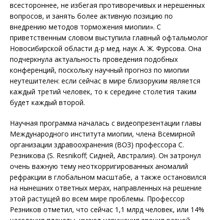
всестороннее, не избегая противоречивых и нерешенных
вопросов, и занять более активную позицию по
внедрению методов торможения миопии». С
приветственным словом выступила главный офтальмолог
Новосибирской области д-р мед. наук А. Ж. Фурсова. Она
подчеркнула актуальность проведения подобных
конференций, поскольку научный прогноз по миопии
неутешителен: если сейчас в мире близоруким является
каждый третий человек, то к середине столетия таким
будет каждый второй.
Научная программа началась с видеопрезентации главы
Международного института миопии, члена Всемирной
организации здравоохранения (ВОЗ) профессора С.
Резникова (S. Resnikoff; Сидней, Австралия). Он затронул
очень важную тему неоткорригированных аномалий
рефракции в глобальном масштабе, а также остановился
на нынешних ответных мерах, направленных на решение
этой растущей во всем мире проблемы. Профессор
Резников отметил, что сейчас 1,1 млрд человек, или 14%