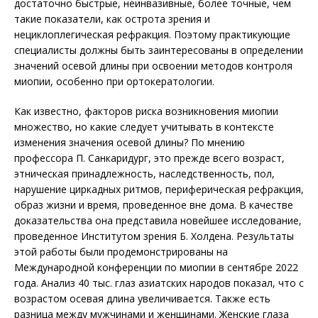
достаточно быстрые, неинвазивные, более точные, чем
такие показатели, как острота зрения и
нециклоплегическая рефракция. Поэтому практикующие
специалисты должны быть заинтересованы в определении
значений осевой длины при освоении методов контроля
миопии, особенно при ортокератологии.
Как известно, факторов риска возникновения миопии
множество, но какие следует учитывать в контексте
изменения значения осевой длины? По мнению
профессора П. Санкаридург, это прежде всего возраст,
этническая принадлежность, наследственность, пол,
нарушение циркад­ных ритмов, периферическая рефракция,
образ жизни и время, проведенное вне дома. В качестве
доказательства она представила новейшее исследование,
проведенное Институтом зрения Б. Холдена. Результаты
этой работы были продемонстрированы на
Международной конференции по миопии в сентябре 2022
года. Анализ 40 тыс. глаз азиатских народов показал, что с
возрастом осевая длина увеличивается. Также есть
разница между мужчинами и женщинами. Женские глаза