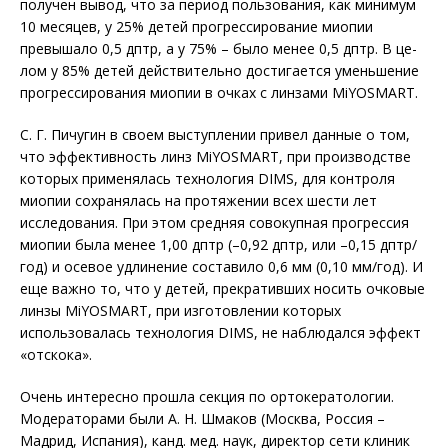
получен вывод, что за период пользования, как минимум
10 месяцев, у 25% детей прогрессирование миопии
превышало 0,5 дптр, а у 75% – было менее 0,5 дптр. В це­
лом у 85% детей действительно достигается уменьшение
прогрессирования миопии в очках с линзами MiYOSMART.
С. Г. Пичугин в своем выступлении привел данные о том,
что эффективность линз MiYOSMART, при производстве
которых применялась технология DIMS, для контроля
миопии сохранялась на протяжении всех шести лет
исследования. При этом средняя совокупная прогрессия
миопии была менее 1,00 дптр (–0,92 дптр, или –0,15 дптр/
год) и осевое удлинение составило 0,6 мм (0,10 мм/год). И
еще важно то, что у детей, прекративших носить очковые
линзы MiYOSMART, при изготовлении которых
использовалась технология DIMS, не наблюдался эффект
«отскока».
Очень интересно прошла секция по ортокератологии.
Модераторами были А. Н. Шмаков (Москва, Россия –
Мадрид, Испания), канд. мед. наук, директор сети клиник