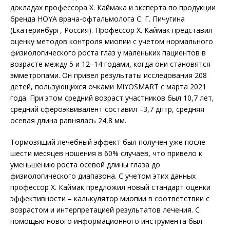
докладах профессора Х. Каймака и эксперта по продукции
бренда HOYA врача-офтальмолога С. Г. Пичугина
(Екатеринбург, Россия). Профессор Х. Каймак представил
оценку методов контроля миопии с учетом нормального
физиологического роста глаз у маленьких пациентов в
возрасте между 5 и 12–14 годами, когда они становятся
эмметропами. Он привел результаты исследования 208
детей, пользующихся очками MiYOSMART с марта 2021
года. При этом средний возраст участников был 10,7 лет,
средний сфероэквивалент составил –3,7 дптр, средняя
осевая длина равнялась 24,8 мм.
Тормозящий лечебный эффект был получен уже после
шести месяцев ношения в 60% случаев, что при­­вело к
уменьшению роста осевой длины глаза до
физиологического диапазона. С учетом этих данных
профессор Х. Каймак предложил новый стандарт оценки
эффективности – калькулятор миопии в соответствии с
возрастом и интерпретацией результатов лечения. С
помощью нового информационного инструмента был