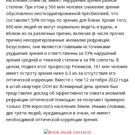
населения планеты, имеют нарушения зрения разной
степени. При этом у 500 млн человек снижение зрения
обусловлено неоткорригированной пресбиопией, что
составляет 50% потерь по зрению для близи. Кроме того,
600 млн людей не могут нормально видеть и вдаль, и
вблизи из-за различных причин, включая (в числе прочих
причин) некорригированные аномалии рефракции.
Безусловно, они являются главными источниками
ухудшения зрения и ответственны за 53% нарушений
зрения средней и тяжелой степени и за 9% слепоты. В
целом, подвел итог профессор Резников, 161 млн человек
имеет остроту зрения ниже 0,3 из-за отсутствия его
оптической коррекции. Вместе с тем 12 октября 2022 года
в штаб-квартире ООН во Всемирный день зрения был
представлен доклад об эффективности охвата аномалий
рефракции оптической помощью: ее получают примерно
только 35% взрослого населения Земли. Иными словами,
две трети людей, нуждающихся в очках, не имеют
необходимой оптической коррекции зрения.