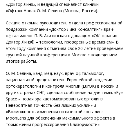
«Доктор Линз», и ведущий специалист клиники
«ОфтальНова» О. М. Селина (Москва, Россия).
Секцию открыла руководитель отдела профессиональной
поддер­жки компании «Доктор Линз Консалтинг» врач-
офтальмолог П. В. Аситинская с докладом «ОК-терапия
Доктор Линз® – технологии, проверенные временем». В
этом году компания отметила свое 20-летие проведением
крупной научной конференции в Москве с подведением
итогов работы.
О. М. Селина, канд. мед. наук, врач-офтальмолог,
национальный представитель Европейской академии
ортокератологии и контроля миопии (EurOK) в России и
других странах СНГ, сделала сообщение на две темы: «Eye
Space – новая эра кастомизированных ортолинз.
Невероятная точность без лишних усилий» и
«Возможность изменения оптической зоны линз
MoonLens для обеспечения максимального эффекта в
торможении прогрессирования близорукости».