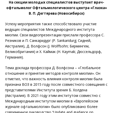
На секции молодых специалистов выступает врач-
офтальмолог Офтальмологического центра «Глазка»
В. П. Дегтярева (Новосибирск)
Успеху мероприятия также способствовало участие
ведущих специалистов Международного института
миопии. Свои видеопрезентации прислали профессора С.
Резников и П. Санкаридург (P. Sankaridurg; Сидней,
Австралия), Д. Волфсон (J. Wolf­fsohn; Бирмингем,
Великобритания) и Х. Каймак (H. Kaymak; Дюссельдорф,
Германия).
Тема доклада профессора Д. Волфсона – «Глобальное
отношение и принятие методов контроля миопии». Он
отметил, что важность влияния контроля миопии была
признана ВОЗ в 2015 году после совместного совещания с
представителями Института зрения Б. Холдена
(Австралия). В 2021 году этим институтом совместно с
Международным институтом миопии в «Европейском
журнале офтальмологии» было опубликовано более
современное руководство “Update and guidance on