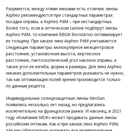
Разумеется, между этими линзами есть отличия: линзы
Aspheo рекомендуются при стандартных параметрах
посадки оправы, а Aspheo PdM – при нестандартных.
Более того, если в оптическом салоне подберут линзы
Aspheo PdM, то компания BBGR бесплатно оптимизирует
их толщину. При заказе линз Aspheo PdM учитываются
следующие параметры: монокулярное межцентровое
расстояние, установочная высота, вертексное
расстояние, пантоскопический угол наклона оправы, а
также угол ее изгиба, форма и размеры. Для линз Aspheo
никаких дополнительных параметров указывать не нужно,
так как оптимизация полей зрения производится только
по данным рецепта.
Индивидуальные солнцезащитные линзы NeoSun
появились несколь­ко лет назад, но предлагались
исключительно на французском рынке. И наконец, в 2021
году «Компания МОК» может продавать данные линзы
российским оптикам. Как и при заказе линз Aspheo PdM,
для них обязательно указывать все индивидуальные