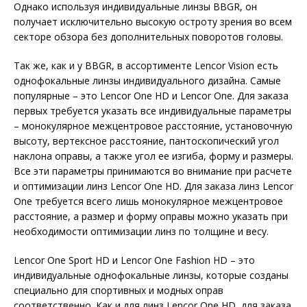
Однако используя индивидуальные линзы BBGR, он
получает исключительно высокую остроту зрения во всем
секторе обзора без дополнительных поворотов головы.
Так же, как и у BBGR, в ассортименте Lencor Vision есть
однофокальные линзы индивидуального дизайна. Самые
популярные – это Lencor One HD и Lencor One. Для заказа
первых требуется указать все индивидуальные параметры
– монокулярное межцентровое расстояние, установочную
высоту, вертексное расстояние, пантоскопический угол
наклона оправы, а также угол ее изгиба, форму и размеры.
Все эти параметры принимаются во внимание при расчете
и оптимизации линз Lencor One HD. Для заказа линз Lencor
One требуется всего лишь монокулярное межцентровое
расстояние, а размер и форму оправы можно указать при
необходимости оптимизации линз по толщине и весу.
Lencor One Sport HD и Lencor One Fashion HD – это
индивидуальные однофокальные линзы, которые созданы
специально для спортивных и модных оправ
соответственно. Как и для линз Lencor One HD, для заказа