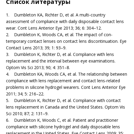
Список литературы
1. Dumbleton KA, Richter D, et al. A multi-country
assessment of compliance with daily disposable contact lens
wear. Cont Lens Anterior Eye 2013; 36; 6: 304–12.
2. Dumbleton K, Woods CA, et al. The impact of con­
temporary contact lenses on contact lens discontinua­tion. Eye
Contact Lens 2013; 39; 1: 93–9.
3. Dumbleton K, Richter D, et al. Compliance with lens
replacement and the interval between eye examinations.
Optom Vis Sci 2013; 90; 4: 351–8.
4. Dumbleton KA, Woods CA, et al. The relationship between
compliance with lens replacement and contact lens-related
problems in silicone hydrogel wearers. Cont Lens Anterior Eye
2011; 34; 5: 216–22.
5. Dumbleton K, Richter D, et al. Compliance with contact
lens replacement in Canada and the United States. Optom Vis
Sci 2010; 87; 2: 131–9.
6. Dumbleton K, Woods C, et al. Patient and practitioner
compliance with silicone hydrogel and daily disposable lens
replacement in the United States. Eye Contact Lens 2009; 35;