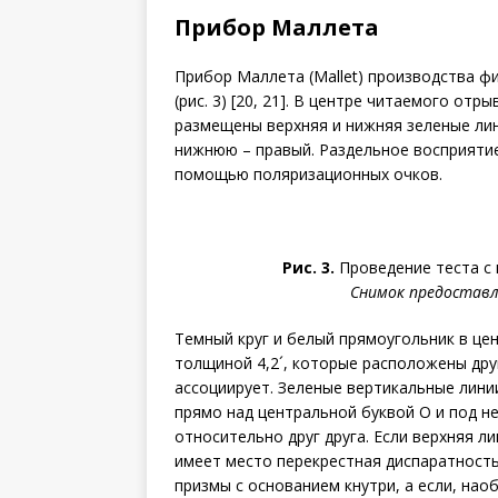
Прибор Маллета
Прибор Маллета (Mallet) производства ф
(рис. 3) [20, 21]. В центре читаемого от
размещены верхняя и нижняя зеленые лини
нижнюю – правый. Раздельное восприяти
помощью поляризационных очков.
Рис. 3.
Проведение теста с 
Снимок предоставле
Темный круг и белый прямоугольник в цен
толщиной 4,2´, которые расположены друг
ассоциирует. Зеленые вертикальные лини
прямо над центральной буквой О и под н
относительно друг друга. Если верхняя л
имеет место перекрестная диспаратность
призмы с основанием кнутри, а если, нао