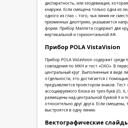
диспаратность, или эзодевиация, котора
кнаружи. Если смещена только одна из з
одного из глаз – того, чья линия не сме
призменных диоптриях, указывается напр
фории. Прибор Маллета содержит две кр
вертикальной и горизонтальной АФ.
Прибор POLA VistaVision
Прибор POLA VistaVision содержит среди 
совпадения по MKH и тест «ОХО». В перв
центральный круг. Выполненные в виде л
отдельности, это достигается с помощью
предъявляется проектором знаков. Тест 
ассоциируемого блока из трех букв (О, Х
размещены над центральной буквой Х и п
относительно друг друга. Если смещены, 
выстроятся в одну линию.
Вектографические слайды 