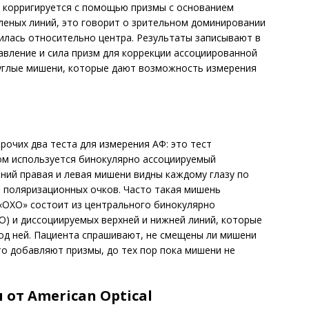
я корригируется с помощью призмы с основанием
еленых линий, это говорит о зрительном доминировании
стилась относительно центра. Результаты записывают в
авление и сила призм для коррекции ассоциированной
углые мишени, которые дают возможность измерения
прочих два теста для измерения АФ: это тест
ом используется бинокулярно ассоциируемый
иний правая и левая мишени видны каждому глазу по
 поляризационных очков. Часто такая мишень
«ОХО» состоит из центрального бинокулярно
, О) и диссоциируемых верхней и нижней линий, которые
од ней. Пациента спрашивают, не смещены ли мишени
то добавляют призмы, до тех пор пока мишени не
от American Optical