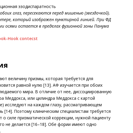
ционная эзодиспаратность
обоих глаз, пересекаются перед мишенью (звездочкой).
оптере, который изображен пунктирной линией. При ФД
и осями остается в пределах фузионной зоны Панума
ия
ают величину призмы, которая требуется для
новится равной нулю [13]. АФ изучается при обоих
блюдаемого мира. В отличие от нее, диссоциированную
а Меддокса, или цилиндра Меддокса с картой
е) исследуют на каждом глазу, рассматривающем
 [14]. По­этому клиническим специалистам требуется
т о силе призматической коррекции, нужной пациенту
ого не делается [16–18]. Обе фории имеют одно
.