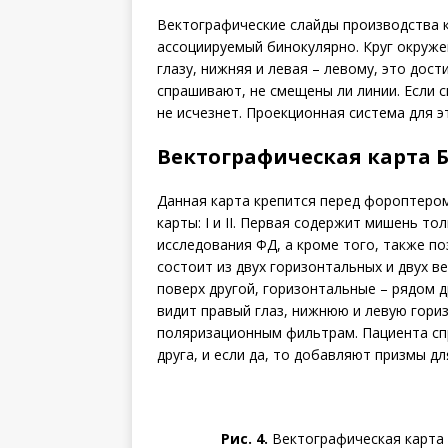
Вектографические слайды производства к
ассоциируемый бинокулярно. Круг окруже
глазу, нижняя и левая – левому, это дос
спрашивают, не смещены ли линии. Если 
не исчезнет. Проекционная система для э
Вектографическая карта 
Данная карта крепится перед фороптером 
карты: I и II. Первая содержит мишень т
исследования ФД, а кроме того, также п
состоит из двух горизонтальных и двух 
поверх другой, горизонтальные – рядом д
видит правый глаз, нижнюю и левую гориз
поляризационным фильтрам. Пациента сп
друга, и если да, то добавляют призмы д
Рис. 4.
Вектографическая карта 