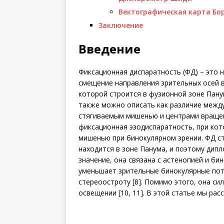
Вектографическая карта Бор
Заключение
Введение
Фиксационная диспаратность (ФД) – это н
смещение направления зрительных осей в
которой строится в фузионной зоне Панум
также можно описать как различие между
стягиваемым мишенью и центрами вращени
фиксационная эзодиспаратность, при кот
мишенью при бинокулярном зрении. ФД с
находится в зоне Панума, и поэтому дип
значение, она связана с астенопией и б
уменьшает зрительные бинокулярные поте
стереоостроту [8]. Помимо этого, она сил
освещении [10, 11]. В этой статье мы ра