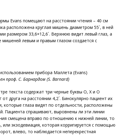
ирмы Evans помещают на расстоянии чтения – 40 см
рывка расположена круглая мишень диаметром 55´, в ней
и размером 33,6×12,6´. Верхнюю видит левый глаз, а
е мишеней левым и правым глазом создается с
использованием прибора Маллета (Evans)
н проф. С. Барнардом (S. Barnard)
тре текста содержат три черные буквы О, Х и О
 от друга на расстоянии 4,2´. Бинокулярно пациент их
и, которые глаза видят по отдельности, расположены
ей. Пациента спрашивают, выровнены ли эти линии
иния смещена вправо по отношению к нижней линии, то
, или экзодевиация, которая корригируется с помощью
борот, влево, то наблюдается неперекрестная