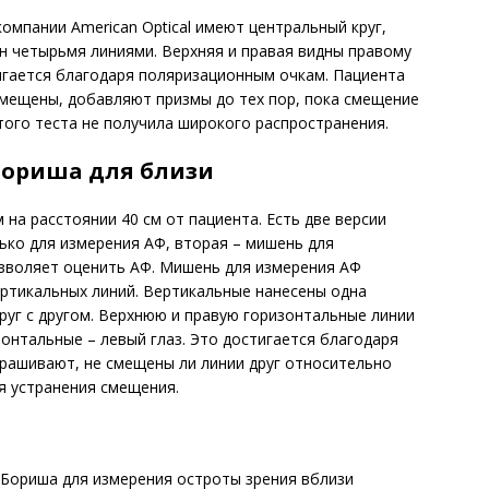
омпании American Optical имеют центральный круг,
н четырьмя линиями. Верхняя и правая видны правому
тигается благодаря поляризационным очкам. Пациента
смещены, добавляют призмы до тех пор, пока смещение
того теста не получила широкого распространения.
Бориша для близи
на расстоянии 40 см от пациента. Есть две версии
олько для измерения АФ, вторая – мишень для
озволяет оценить АФ. Мишень для измерения АФ
вертикальных линий. Вертикальные нанесены одна
руг с другом. Верхнюю и правую горизонтальные линии
онтальные – левый глаз. Это достигается благодаря
рашивают, не смещены ли линии друг относительно
ля устранения смещения.
Бориша для измерения остроты зрения вблизи