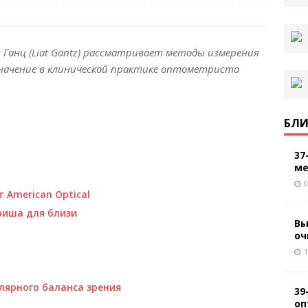
Ганц (Liat Gantz) рассматривает методы измерения
начение в клинической практике оптометриста
БЛИ
37
ме
0
 American Optical
риша для близи
Вы
оч
1
лярного баланса зрения
39
оп