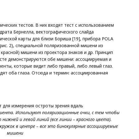
ческих тестов. В них входят тест с использованием
адрата Бернелла, вектографического слайда
фической карты для близи Бориша [19], прибора POLA
 (рис. 2), специальной поляризованной мишени из
 красной) мишени из проектора знаков и др. Принцип
есте демонстрируются обе мишени: ассоциируемая и
енты, которые видит либо правый, либо левый глаз.
дят оба глаза. Отсюда и термин: ассоциированная
 для измерения остроты зрения вдаль
иента. Используют поляризационные очки, с тем чтобы
нижней и левой линий (все линии – красного цвета).
ужок в центре – все это бинокулярные ассоци­ируемые
мишени