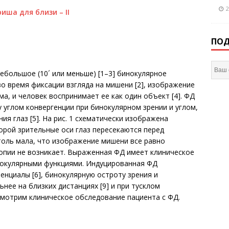
2
иша для близи – II
ПОД
ебольшое (10´ или меньше) [1–3] бинокулярное
о время фиксации взгляда на мишени [2], изображение
а, и человек воспринимает ее как один объект [4]. ФД
 углом конвергенции при бинокулярном зрении и углом,
я глаз [5]. На рис. 1 схематически изображена
орой зрительные оси глаз пересекаются перед
толь мала, что изображение мишени все равно
лопии не возникает. Выраженная ФД имеет клиническое
инокулярными функциями. Индуцированная ФД
нциалы [6], бинокулярную остроту зрения и
ьнее на близких дистанциях [9] и при тусклом
ссмотрим клиническое обследование пациента с ФД.