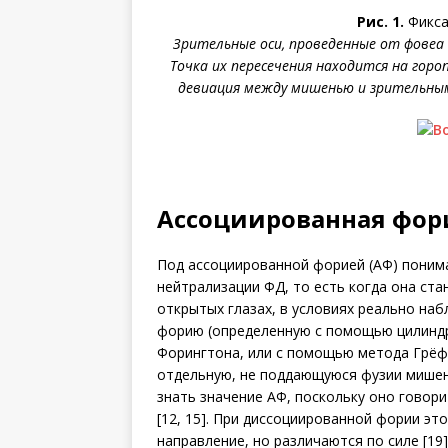
Рис. 1.
Фикса
Зрительные оси, проведенные от фовеа 
Точка их пересечения находится на гор
девиация между мишенью и зрительным
Ассоциированная фор
Под ассоциированной форией (АФ) поним
нейтрализации ФД, то есть когда она ста
открытых глазах, в условиях реально на
форию (определенную с помощью цилиндр
Форингтона, или с помощью метода Грёф
отдельную, не поддающуюся фузии мишень
знать значение АФ, поскольку оно говори
[12, 15]. При диссоциированной фории эт
направление, но различаются по силе [19]