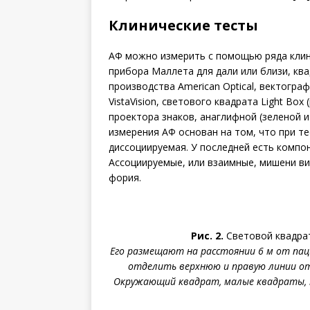
Клинические тесты
АФ можно измерить с помощью ряда клини
прибора Маллета для дали или близи, кв
производства American Optical, вектогра
VistaVision, светового квадрата Light Box
проектора знаков, анаглифной (зеленой и
измерения АФ основан на том, что при т
диссоциируемая. У последней есть компон
Ассоциируемые, или взаимные, мишени ви
фория.
Рис. 2.
Световой квадрат
Его размещают на расстоянии 6 м от пац
отделить верхнюю и правую линии от 
Окружающий квадрат, малые квадраты, кр