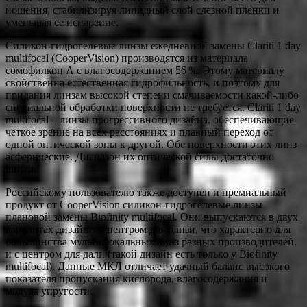
ношения, стабилизируя липидный слой слезной пленки и
уменьшая ее испарение.
Силикон-гидрогелевые линзы ежедневной замены Clariti 1 day
multifocal (CooperVision) производятся из материала
сомофилкон А с влагосодержанием 56 %. Этому материалу
свойственна естественная гидрофильность, и поэтому для
придания линзам высокой степени смачиваемости какой-либо
специальной обработки поверхности не требуется. Clariti 1 day
multifocal – линзы прогрессивного дизайна, обеспечивающие
четкое зрение на всех расстояниях и плавный переход от
одной оптической зоны к другой. Обе поверхности этих линз
асферические. Диапазон их оптической силы достаточно
широк.
Российскому пользователю также доступен и премиальный
продукт от CooperVision силикон-гидрогелевые линзы
плановой замены Biofinity multifocal. Они выпускаются в двух
вариантах дизайна: с центром для близи, что характерно для
большинства мультифокальных линз разных производителей,
и с центром для дали (такой дизайн есть только у Biofinity
multifocal). Данные МКЛ отличает удачный баланс высокого
показателя пропускания кислорода, влагосодержания и
модуля упругости.