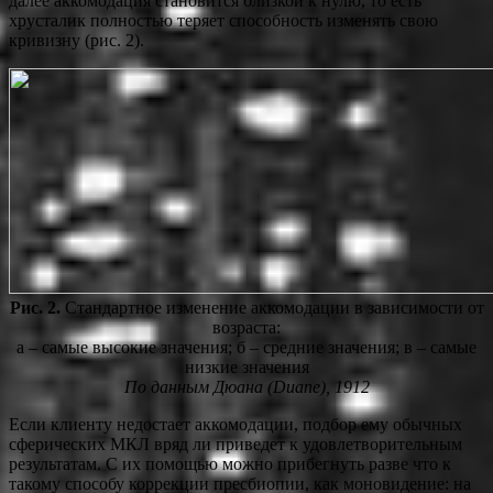
далее аккомодация становится близкой к нулю, то есть
хрусталик полностью теряет способность изменять свою
кривизну (рис. 2).
Рис. 2.
Стандартное изменение аккомодации в зависимости от
возраста:
а – самые высокие значения; б – средние значения; в – самые
низкие значения
По данным Дюана (Duane), 1912
Если клиенту недостает аккомодации, подбор ему обычных
сферических МКЛ вряд ли приведет к удовлетворительным
результатам. С их помощью можно прибегнуть разве что к
такому способу коррекции пресбиопии, как моновидение: на