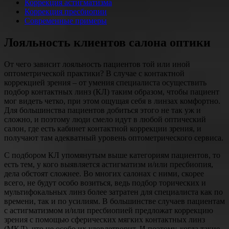
Коррекция астигматизма
Коррекция пресбиопии
Современные примеры
Лояльность клиентов салона оптики
От чего зависит лояльность пациентов той или иной
оптометрической практики? В случае с контактной
коррекцией зрения – от умения специалиста осуществить
подбор контактных линз (КЛ) таким образом, чтобы пациент
мог видеть четко, при этом ощущая себя в линзах комфортно.
Для большинства пациентов добиться этого не так уж и
сложно, и поэтому люди смело идут в любой оптический
салон, где есть кабинет контактной коррекции зрения, и
получают там адекватный уровень оптометрического сервиса.
С подбором КЛ упомянутым выше категориям пациентов, то
есть тем, у кого выявляется астигматизм и/или пресбиопия,
дела обстоят сложнее. Во многих салонах с ними, скорее
всего, не будут особо возиться, ведь подбор торических и
мультифокальных линз более затратен для специалиста как по
времени, так и по усилиям. В большинстве случаев пациентам
с астигматизмом и/или пресбиопией предложат коррекцию
зрения с помощью сферических мягких контактных линз
(МКЛ), что не особо их удовлетворит. И поэтому, ко­гда такие