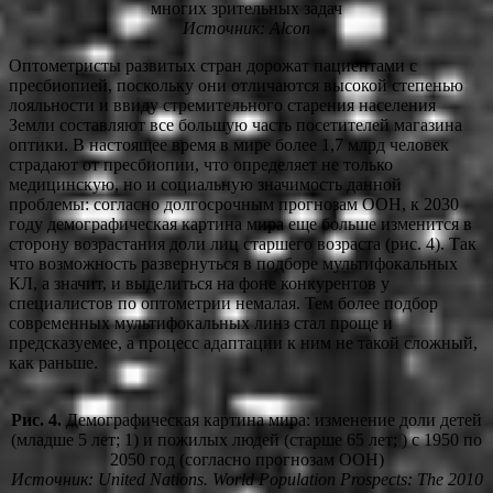
многих зрительных задач
Источник: Alcon
Оптометристы развитых стран дорожат пациентами с
пресбиопией, поскольку они отличаются высокой степенью
лояльности и ввиду стремительного старения населения
Земли составляют все большую часть посетителей магазина
оптики. В настоящее время в мире более 1,7 млрд человек
страдают от пресбиопии, что определяет не только
медицинскую, но и социальную значимость данной
проблемы: согласно долгосрочным прогнозам ООН, к 2030
году демографическая картина мира еще больше изменится в
сторону возрастания доли лиц старшего возраста (рис. 4). Так
что возможность развернуться в подборе мультифокальных
КЛ, а значит, и выделиться на фоне конкурентов у
специалистов по оптометрии немалая. Тем более подбор
современных мультифокальных линз стал проще и
предсказуемее, а процесс адаптации к ним не такой сложный,
как раньше.
Рис. 4.
Демографическая картина мира: изменение доли детей
(младше 5 лет; 1) и пожилых людей (старше 65 лет; ) с 1950 по
2050 год (согласно прогнозам ООН)
Источник: United Nations. World Population Prospects: The 2010