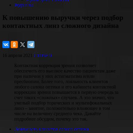
Журналы
К повышению выручки через подбор
контактных линз сложного дизайна
16 апреля 2021
Статьи
0
Контактная коррекция зрения позволяет
обеспечить его высокое качество пациентам даже
при наличии у них астигматизма и/или
пресбиопии. Более того, лояльность клиентов
любого салона оптики и его кабинета контактной
коррекции зрения повышается в первую очередь за
счет таких «сложных» случаев. А это значит, что
умелый подбор торических и мультифокальных
линз – занятие, положительно влияющее в том
числе на величину среднего чека. Давайте
подробнее обсудим, почему это так.
Лояльность клиентов салона оптики