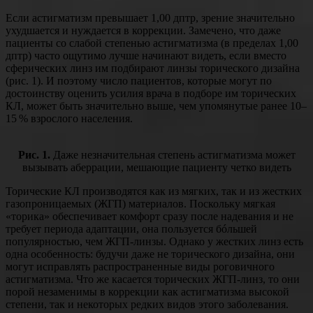
Если астигматизм превышает 1,00 дптр, зрение значительно
ухудшается и нуждается в коррекции. Замечено, что даже
пациенты со слабой степенью астигматизма (в пределах 1,00
дптр) часто ощутимо лучше начинают видеть, если вместо
сферических линз им подбирают линзы торического дизайна
(рис. 1). И поэтому число пациентов, которые могут по
достоинству оценить усилия врача в подборе им торических
КЛ, может быть значительно выше, чем упомянутые ранее 10–
15 % взрослого населения.
Рис. 1.
Даже незначительная степень астигматизма может
вызывать аберрации, мешающие пациенту четко видеть
Торические КЛ производятся как из мягких, так и из жестких
газопроницаемых (ЖГП) материалов. Поскольку мягкая
«торика» обеспечивает комфорт сразу после надевания и не
требует периода адаптации, она пользуется бóльшей
популярностью, чем ЖГП-линзы. Однако у жестких линз есть
одна особенность: будучи даже не торического дизайна, они
могут исправлять распространенные виды роговичного
астигматизма. Что же касается торических ЖГП-линз, то они
порой незаменимы в коррекции как астигматизма высокой
степени, так и некоторых редких видов этого заболевания.