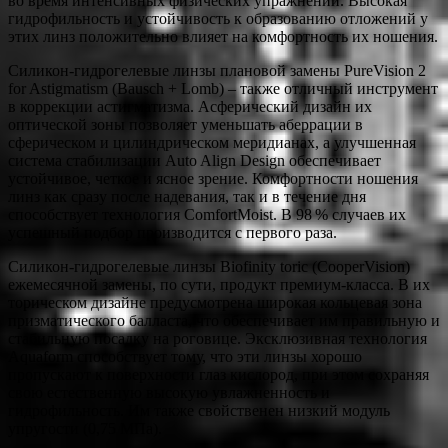
во время интенсивных физических упражнений. Высокая
гидрофильность и устойчивость к образованию отложений у
этих линз положительно влияет на комфортность их ношения.
Силикон-гидрогелевые линзы плановой замены PureVision 2
for Astigmatism (Bausch + Lomb) – также отличный инструмент
в коррекции астигматизма. Асферический дизайн их
оптической зоны позволяет уменьшать аберрации в
сферическом и цилиндрическом меридианах, а улучшенная
система стабилизации Auto Align Design обеспечивает
устойчивое, четкое и ясное зрение. Комфортности ношения
линз как сразу после надевания, так и в течение дня
способствует технология ComfortMoist. В 98 % случаев их
успешный подбор производится с первого раза.
Силикон-гидрогелевые линзы Biofinity toric (CooperVision)
ежемесячной замены, по сути, продукт премиум-класса. В их
торическом дизайне предусмотрена широкая кольцевая зона
призматического балласта, что обеспечивает им правильную и
стабильную посадку на роговице. Эксклюзивная технология
Aquaform способствует тому, что эти линзы хорошо
пропускают к поверхности глаз кислород, при этом сохраняя
свою естественную высокую увлажненность и
гидрофильность. Им также свойственен низкий модуль
упругости (0,75 МПа).