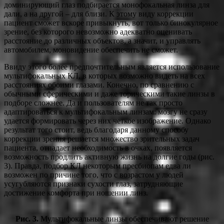
доминирующий глаз подбирается монофокальная линза для
дали, а на другой – для близи. К этому виду коррекции
пациент сможет вскоре привыкнуть, вот только бинокулярное
зрение, без которого невозможно адекватно оценивать
расстояние до различных объектов, а значит, и управлять
автомобилем, моновидение обеспечить не сможет.
Ввиду этого более предпочтительным является использование
мультифокальных КЛ, в которых возможно видеть на всех
расстояниях обоими глазами. Конечно, по сравнению с
обычными сферическими и даже торическими такие линзы в
подборе сложнее. Да и пользователям не так просто
адаптироваться к мультифокальным линзам: мозгу не сразу
удается формировать через них четкое изображение. Однако
результат того стоит, ведь благодаря данному способу
коррекции зрения решается множество зрительных задач
пациента, отпадает необходимость в очках, появляется
возможность продлить активную жизнь на долгие годы (рис.
3). Правда, подбор КЛ некоторым пресбиопам едва ли
возможен по причине того, что с возрастом у людей
усугубляются признаки сухости глаз, затрудняющие
достижение комфорта при ношении линз.
Рис. 3.
Мультифокальные линзы обеспечивают решение