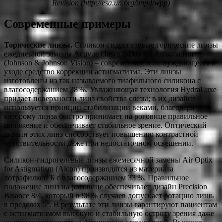
Revision (http://esa.un.org/unpd/wpp)
Современные примеры
Торические линзы.
Силикон-гидрогелевые торические линзы
ежедневной замены Acuvue Oasys 1-Day for Astigmatism
(Johnson & Johnson Vision) – современное и не нуждающееся в
уходе средство коррекции астигматизма. Эти линзы
изготовлены из так называемого тиафильного силикона с
влагосодержанием 38 %. Увлажняющая технология HydraLuxe
придает поверхности линз свойства слезы; в их дизайне
используется принцип стабилизации веками, благодаря
которому линза быстро принимает на роговице правильное
положение и обеспечивает стабильное зрение. Оптический
дизайн этих линз способствует повышению контрастной
чувствительности даже при недостаточном освещении.
Силикон-гидрогелевые линзы ежемесячной замены Air Optix
for Astigmatism (Alcon) производятся из материала
лотрафилкон Б с влагосодержанием 33 %. Правильное
положение линз на роговице обеспечивает дизайн Precision
Balance 8/4, который в 98 % случаев допускает ротацию лишь
в пределах 5°. В результате эти линзы гарантируют пациентам
с астигматизмом высокую и стабильную остроту зрения даже