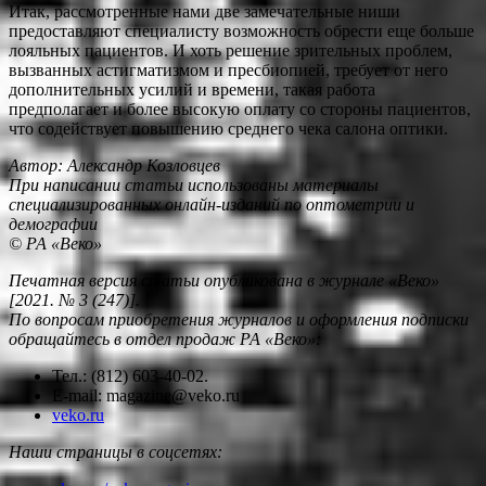
Итак, рассмотренные нами две замечательные ниши
предоставляют специалисту возможность обрести еще больше
лояльных пациентов. И хоть решение зрительных проблем,
вызванных астигматизмом и пресбиопией, требует от него
дополнительных усилий и времени, такая работа
предполагает и более высокую оплату со стороны пациентов,
что содействует повышению среднего чека салона оптики.
Автор: Александр Козловцев
При написании статьи использованы материалы
специализированных онлайн-изданий по оптометрии и
демографии
© РА «Веко»
Печатная версия статьи опубликована в журнале «Веко»
[2021. № 3 (247)].
По вопросам приобретения журналов и оформления подписки
обращайтесь в отдел продаж РА «Веко»:
Тел.: (812) 603-40-02.
E-mail: magazine@veko.ru
veko.ru
Наши страницы в соцсетях: