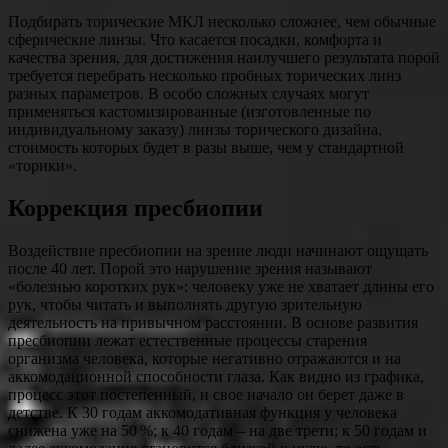
Подбирать торические МКЛ несколько сложнее, чем обычные
сферические линзы. Что касается посадки, комфорта и
качества зрения, для достижения наилучшего результата порой
требуется перебрать несколько пробных торических линз
разных параметров. В особо сложных случаях могут
применяться кастомизированные (изготовленные по
индивидуальному заказу) линзы торического дизайна,
стоимость которых будет в разы выше, чем у стандартной
«торики».
Коррекция пресбиопии
Воздействие пресбиопии на зрение люди начинают ощущать
после 40 лет. Порой это нарушение зрения называют
«болезнью коротких рук»: человеку уже не хватает длины его
рук, чтобы читать и выполнять другую зрительную
деятельность на привычном расстоянии. В основе развития
пресбиопии лежат естественные процессы старения
организма человека, которые негативно отражаются и на
аккомодационной способности глаза. Как видно из графика,
процесс этот постепенный, и свое начало он берет даже в
детстве. К 30 годам аккомодативная функция у человека
снижена уже на 50 %; к 40 годам – на две трети; к 50 годам и