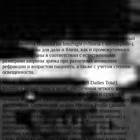
Мультифокальные линзы.
К современным
мультифокальным линзам относятся однодневные
гидрогелевые 1-Day Acuvue Moist Multifocal (Johnson &
Johnson Vision). В их производстве применяется технология
Lacreon, обеспечивающая высокое увлажнение поверхности
линз на протяжении всего времени их ношения. Линзы
отличает уникальный оптимизированный дизайн, созданный
с применением технологии IntuiSight («Линза с интуицией»).
Оптические силы для дали и близи, как и промежуточного
зрения, рассчитаны в соответствии с естественными
размерами ширины зрачка при различных аномалиях
рефракции и возрастом пациента, а также с учетом степени
освещенности.
Мультифокальные водоградиентные КЛ Dailies Total1
Multifocal разработаны в целях обеспечения четкого зрения на
всех расстояниях и устранения дискомфорта и сухости в
течение всего дня. Они гарантируют четкое зрение на всех
расстояниях. Оптический дизайн Precision Profile (дизайн
точного оптического профиля) способствует плавному
изменению оптической силы от центра (зрение вблизи) к
зонам для средних расстояний и дали. Технология
восстановления слезной пленки Smar­Tears («Умная слеза»)
работает так: фосфатидилхолин, естественный компонент
слезы человека, выделяется из линзы в течение всего дня