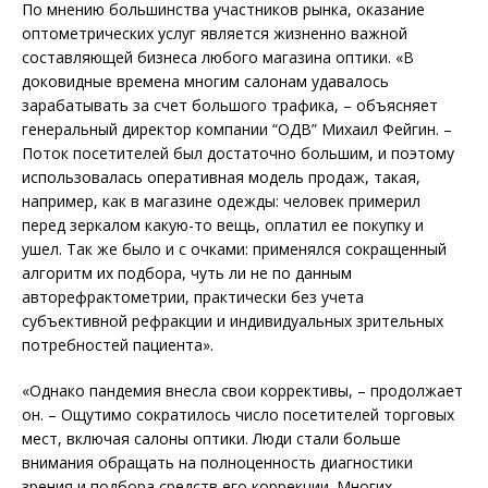
По мнению большинства участников рынка, оказание
оптометрических услуг является жизненно важной
составляющей бизнеса любого магазина оптики. «В
доковидные времена многим салонам удавалось
зарабатывать за счет большого трафика, – объясняет
генеральный директор компании “ОДВ” Михаил Фейгин. –
Поток посетителей был достаточно большим, и поэтому
использовалась оперативная модель продаж, такая,
например, как в магазине одежды: человек примерил
перед зеркалом какую-то вещь, оплатил ее покупку и
ушел. Так же было и с очками: применялся сокращенный
алгоритм их подбора, чуть ли не по данным
авторефрактометрии, практически без учета
субъективной рефракции и индивидуальных зрительных
потребностей пациента».
«Однако пандемия внесла свои коррективы, – продолжает
он. – Ощутимо сократилось число посетителей торговых
мест, включая салоны оптики. Люди стали больше
внимания обращать на полноценность диагностики
зрения и подбора средств его коррекции. Многих