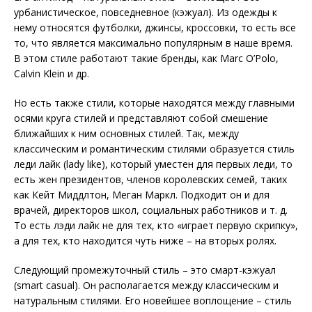
урбанистическое, повседневное (кэжуал). Из одежды к
нему относятся футболки, джинсы, кроссовки, то есть все
то, что является максимально популярным в наше время.
В этом стиле работают такие бренды, как Marc O’Polo,
Calvin Klein и др.
Но есть также стили, которые находятся между главными
осями круга стилей и представляют собой смешение
ближайших к ним основных стилей. Так, между
классическим и романтическим стилями образуется стиль
леди лайк (lady like), который уместен для первых леди, то
есть жен президентов, членов королевских семей, таких
как Кейт Миддлтон, Меган Маркл. Подходит он и для
врачей, директоров школ, социальных работников и т. д.
То есть лэди лайк не для тех, кто «играет первую скрипку»,
а для тех, кто находится чуть ниже – на вторых ролях.
Следующий промежуточный стиль – это смарт-кэжуал
(smart casual). Он располагается между классическим и
натуральным стилями. Его новейшее воплощение – стиль