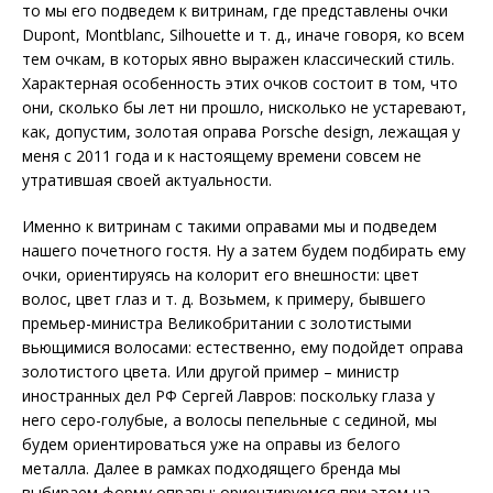
то мы его подведем к витринам, где представлены очки
Dupont, Montblanc, Silhouette и т. д., иначе говоря, ко всем
тем очкам, в которых явно выражен классический стиль.
Характерная особенность этих очков состоит в том, что
они, сколько бы лет ни прошло, нисколько не устаревают,
как, допустим, золотая оправа Porsche design, лежащая у
меня с 2011 года и к настоящему времени совсем не
утратившая своей актуальности.
Именно к витринам с такими оправами мы и подведем
нашего почетного гостя. Ну а затем будем подбирать ему
очки, ориентируясь на колорит его внешности: цвет
волос, цвет глаз и т. д. Возьмем, к примеру, бывшего
премьер-министра Великобритании с золотистыми
вьющимися волосами: естественно, ему подойдет оправа
золотистого цвета. Или другой пример – министр
иностранных дел РФ Сергей Лавров: поскольку глаза у
него серо-голубые, а волосы пепельные с сединой, мы
будем ориентироваться уже на оправы из белого
металла. Далее в рамках подходящего бренда мы
выбираем форму оправы: ориентируемся при этом на