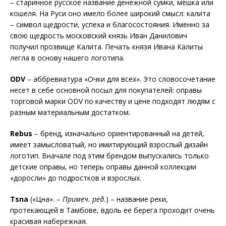
– старинное русское название денежной сумки, мешка или
кошеля. На Руси оно имело более широкий смысл: калита
– символ щед­рости, успеха и благосостояния. Именно за
свою щедрость московский князь Иван Данилович
получил прозвище Калита. Печать князя Ивана Калиты
легла в основу нашего логотипа.
ODV
– аббревиатура «Очки для всех». Это словосочетание
несет в себе основной посыл для покупателей: оправы
торговой марки ODV по качеству и цене подходят людям с
разным материальным достатком.
Rebus
– бренд, изначально ориентированный на детей,
имеет замысловатый, но имитирующий взрослый дизайн
логотип. Вначале под этим брендом выпускались только
детские оправы, но теперь оправы данной коллекции
«доросли» до подростков и взрослых.
Tsna
(«Цна». –
Примеч. ред.
) – название реки,
протекающей в Тамбове, вдоль ее берега проходит очень
красивая набережная.