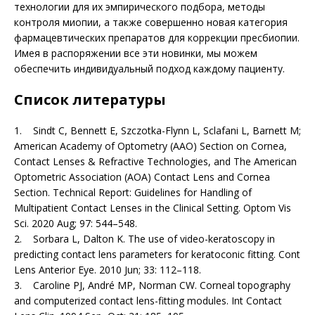
технологии для их эмпирического подбора, методы
контро­ля миопии, а также совершенно новая категория
фармацевтических препаратов для коррекции пресбиопии.
Имея в распоряжении все эти новинки, мы можем
обеспечить индивидуальный подход каждому пациенту.
Список литературы
1. Sindt C, Bennett E, Szczotka-Flynn L, Sclafani L, Barnett M;
American Academy of Optometry (AAO) Section on Cornea,
Contact Lenses & Refractive Technologies, and The American
Optometric Association (AOA) Contact Lens and Cornea
Section. Technical Report: Guidelines for Handling of
Multipatient Contact Lenses in the Clinical Setting. Optom Vis
Sci. 2020 Aug; 97: 544–548.
2. Sorbara L, Dalton K. The use of video-keratoscopy in
predicting contact lens parameters for keratoconic fitting. Cont
Lens Anterior Eye. 2010 Jun; 33: 112–118.
3. Caroline PJ, André MP, Norman CW. Corneal topography
and computerized contact lens-fitting modules. Int Contact