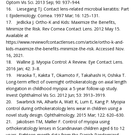
Optom Vis Sci. 2013 Sep; 90: 937–944.
16. Liesegang TJ. Contact lens-related microbial keratitis: Part
I: Epidemiology. Cornea. 1997 Mar; 16: 125–131.
17. Jedlicka J. Ortho-K and Kids: Maximize the Benefits,
Minimize the Risk. Rev Cornea Contact Lens. 2012 May 15.
Available at
https://www.reviewofcontactlenses.com/article/ortho-k-and-
kids-maximize-the-benefits-minimize-the-risk. Accessed Nov.
16, 2021.
18. Walline JJ. Myopia Control: A Review. Eye Contact Lens.
2016 Jan; 42: 3–8.
19. Hiraoka T, Kakita T, Okamoto F, Takahashi H, Oshika T.
Long-term effect of overnight orthokeratology on axial length
elongation in childhood myopia: a 5-year follow-up study.
Invest Ophthalmol Vis Sci. 2012 Jun; 53: 3913–3919.
20. Swarbrick HA, Alharbi A, Watt K, Lum E, Kang P. Myopia
control during orthokeratology lens wear in children using a
novel study design. Ophthalmology. 2015 Mar; 122: 620–630.
21. Jakobsen TM, Møller F. Control of myopia using
orthokeratology lenses in Scandinavian children aged 6 to 12
years. Eighteen-month data from the Danish Randomized