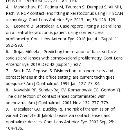
Lens Clin. 1994 Sep–Oct; 21: 185–195.
4. Mandathara PS, Fatima M, Taureen S, Dumpati S, Ali MH,
Rathi V. RGP contact lens fitting in keratoconus using FITSCAN
technology. Cont Lens Anterior Eye. 2013 Jun; 36: 126–129.
5. Leonard B, Stortelder R. Case report: Fitting a scleral lens
on a central keratoconus patient using corneoscleral
profilometry. Cont Lens Anterior Eye. 2018 Jun; 41 (Suppl 1):
S92–S93.
6. Rojas-Viñuela J. Predicting the rotation of back-surface
toric scleral lenses with corneo-scleral profilometry. Cont Lens
Anterior Eye. 2019 Dec;42 (Suppl 1): e27.
7. Smith CA, Pepose JS. Disinfection of tonometers and
contact lenses in the office setting: are current techniques
adequate? Am J Ophthalmol. 1999 Jan; 127: 77–84.
8. Kowalski RP, Sundar-Raj CV, Romanowski EG, Gordon YJ.
The disinfection of contact lenses contaminated with
adenovirus. Am J Ophthalmol. 2001 Nov; 132: 777–779.
9. Macalister GO, Buckley RJ. The risk of transmission of
variant Creutzfeldt-Jakob disease via contact lenses and
ophthalmic devices. Cont Lens Anterior Eye. 2002 Sep; 25:
104–136.