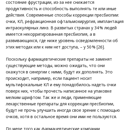
состояние фрустрации, из-за нее снижается
продуктивность и способность выполнять те или иные
действия. Со­временные способы коррекции пресбиопии:
очки, КЛ, рефракционная офтальмохирургия, имплантация
интраокулярных линз. В развитых странах у 34 % людей
имеется некорригированная пресбиопия, а в
развивающихся, где ниже уровень осведомленности об
этих методах или к ним нет доступа, – у 50 % [26].
Поскольку фармацевтические препараты не заменят
существующие методы, можно ожидать, что они
окажутся в синергии с ними, будут их дополнять. Это
происходит, например, если пациент носит
мультифокальные КЛ и ему понадобилось надеть очки
поверх них, чтобы прочесть написанное на упаковке
мелким шрифтом. Так же и люди, применяющие
лекарственные препараты для коррекции пресбиопии,
будут не прочь улучшить иногда свое зрение с помощью
очков, хотя в остальное время они ими не пользуются.
По мере того как фармацевтические компании