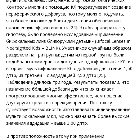
мультифокальных линз, нежели ортокератологических.
Кон­троль миопии с помощью КЛ подразумевает создание
периферического дефокуса, по­этому можно подумать,
что более высокие добавки для чтения обеспечивают
повышенную эффективность [24]. Чтобы проверить эту
гипотезу, было проведено исследование «Применение
бифокальных линз близорукими детьми» (Bifocal Lenses In
Nearsighted Kids – BLINK). Участников случайным образом
разделили на три группы: детям из первой группы были
подобраны коммерчески доступные однофокальные КЛ, из
второй – мультифокальные КЛ с добавкой для чтения 1,50
дптр, из третьей – с аддидацией 2,50 дптр [25].
Наблюдение длилось три года. Результаты показали, что
назначение бóльшей добавки для чтения снижает
прогрессирование миопии эффективнее, чем ношение
двух других средств коррекции зрения. Поскольку
существует возможность изготавливать индивидуальные
мультифокальные МКЛ, можно назначать более высокие
значения аддидации – выше 3,00 дптр.
В противоположность этому при применении