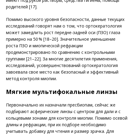
имеют под рукой растворы, средства гигиены, помощь
родителей [17].
Помимо высокого уровня безопасности, данные текущих
исследований говорят нам о том, что ортокератология
может замедлить рост передне-задней оси (ПЗО) глаза
примерно на 50 % [18–20]. Значительное уменьшение
роста ПЗО и миопической рефракции
продемонстрировано по сравнению с кон­трольными
группами [21–22]. За многие десятилетия применения,
исследований, усовершенствований ортокератология
завоевала свое место как безопасный и эффективный
метод контроля миопии.
Мягкие мультифокальные линзы
Первоначально их назначали пресбиопам, сейчас же
подбирают асферические линзы с центром для дали и с
кольцевыми зонами для контроля миопии. Помимо осевой
длины и рефракции, при их подборе необходимо
учитывать добавку для чтения и размер зрачка. Для