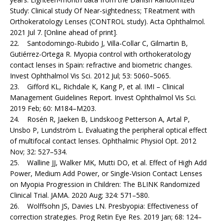
Study: Clinical study Of Near-sightedness; TReatment with
Orthokeratology Lenses (CONTROL study). Acta Ophthalmol.
2021 Jul 7. [Online ahead of print].
22. Santodomingo-Rubido J, Villa-Collar C, Gilmartin B,
Gutiérrez-Ortega R. Myopia control with orthokeratology
contact lenses in Spain: refractive and biometric changes.
Invest Ophthalmol Vis Sci. 2012 Jul; 53: 5060–5065.
23. Gifford KL, Richdale K, Kang P, et al. IMI – Clinical
Management Guidelines Report. Invest Ophthalmol Vis Sci.
2019 Feb; 60: M184–M203.
24. Rosén R, Jaeken B, Lindskoog Petterson A, Artal P,
Unsbo P, Lundström L. Evaluating the peripheral optical effect
of multifocal contact lenses. Ophthalmic Physiol Opt. 2012
Nov; 32: 527–534.
25. Walline JJ, Walker MK, Mutti DO, et al. Effect of High Add
Power, Medium Add Power, or Single-Vision Contact Lenses
on Myopia Progression in Children: The BLINK Randomized
Clinical Trial. JAMA. 2020 Aug; 324: 571–580.
26. Wolffsohn JS, Davies LN. Presbyopia: Effectiveness of
correction strategies. Prog Retin Eye Res. 2019 Jan; 68: 124–