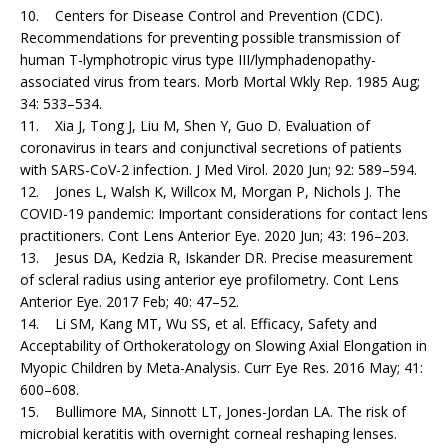
10. Centers for Disease Control and Prevention (CDC).
Recommendations for preventing possible transmission of
human T-lymphotropic virus type III/lymphadenopathy-
associated virus from tears. Morb Mortal Wkly Rep. 1985 Aug;
34: 533–534.
11. Xia J, Tong J, Liu M, Shen Y, Guo D. Evaluation of
coronavirus in tears and conjunctival secretions of patients
with SARS-CoV-2 infection. J Med Virol. 2020 Jun; 92: 589–594.
12. Jones L, Walsh K, Willcox M, Morgan P, Nichols J. The
COVID-19 pandemic: Important considerations for contact lens
practitioners. Cont Lens Anterior Eye. 2020 Jun; 43: 196–203.
13. Jesus DA, Kedzia R, Iskander DR. Precise measurement
of scleral radius using anterior eye profilometry. Cont Lens
Anterior Eye. 2017 Feb; 40: 47–52.
14. Li SM, Kang MT, Wu SS, et al. Efficacy, Safety and
Acceptability of Orthokeratology on Slowing Axial Elongation in
Myopic Children by Meta-Analysis. Curr Eye Res. 2016 May; 41:
600–608.
15. Bullimore MA, Sinnott LT, Jones-Jordan LA. The risk of
microbial keratitis with overnight corneal reshaping lenses.