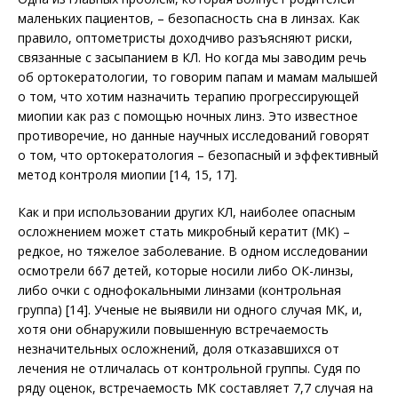
маленьких пациентов, – безопасность сна в линзах. Как
правило, оптометристы доходчиво разъясняют риски,
связанные с засыпанием в КЛ. Но когда мы заводим речь
об ортокератологии, то говорим папам и мамам малышей
о том, что хотим назначить терапию прогрессирующей
миопии как раз с помощью ночных линз. Это известное
противоречие, но данные научных исследований говорят
о том, что ортокератология – безопасный и эффективный
метод контроля миопии [14, 15, 17].
Как и при использовании других КЛ, наиболее опасным
осложнением может стать микробный кератит (МК) –
редкое, но тяжелое заболевание. В одном исследовании
осмотрели 667 детей, которые носили либо ОК-линзы,
либо очки с однофокальными линзами (контрольная
группа) [14]. Ученые не выявили ни одного случая МК, и,
хотя они обнаружили повышенную встречаемость
незначительных осложнений, доля отказавшихся от
лечения не отличалась от контрольной группы. Судя по
ряду оценок, встречаемость МК составляет 7,7 случая на