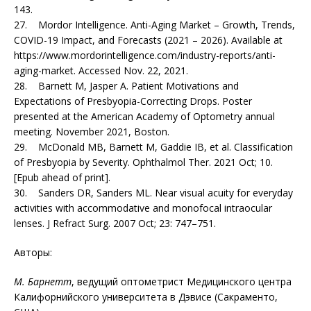
143.
27. Mordor Intelligence. Anti-Aging Market – Growth, Trends,
COVID-19 Impact, and Forecasts (2021 – 2026). Available at
https://www.mordorintelligence.com/industry-reports/anti-
aging-market. Accessed Nov. 22, 2021.
28. Barnett M, Jasper A. Patient Motivations and
Expectations of Presbyopia-Correcting Drops. Poster
presented at the American Academy of Optometry annual
meeting. November 2021, Boston.
29. McDonald MB, Barnett M, Gaddie IB, et al. Classification
of Presbyopia by Severity. Ophthalmol Ther. 2021 Oct; 10.
[Epub ahead of print].
30. Sanders DR, Sanders ML. Near visual acuity for everyday
activities with accommodative and monofocal intraocular
lenses. J Refract Surg. 2007 Oct; 23: 747–751.
Авторы:
М. Барнетт
, ведущий оптометрист Медицинского центра
Калифорнийского университета в Дэвисе (Сакраменто,