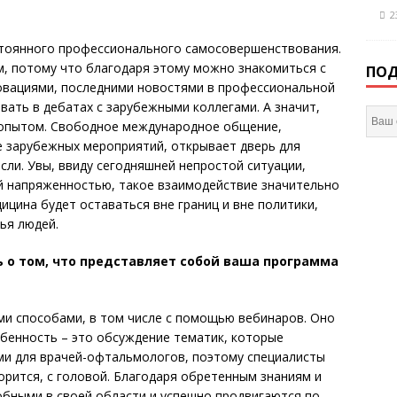
2
стоянного профессионального самосовершенствования.
м, потому что благодаря этому можно знакомиться с
ПОД
овациями, последними новостями в профессиональной
вать в дебатах с зарубежными коллегами. А значит,
 опытом. Свободное международное общение,
 зарубежных мероприятий, открывает дверь для
сли. Увы, ввиду сегодняшней непростой ситуации,
ой напряженностью, такое взаимодействие значительно
дицина будет оставаться вне границ и вне политики,
ья людей.
 о том, что представляет собой ваша программа
и способами, в том числе с помощью вебинаров. Оно
обенность – это обсуждение тематик, которые
и для врачей-офтальмологов, поэтому специалисты
орится, с головой. Благодаря обретенным знаниям и
обными в своей области и успешно продвигаются по