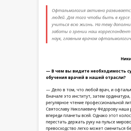
Офтальмология активно развивается
людей. Для того чтобы быть в курсе
учиться всю жизнь. На тему дополн
заботы о зрении наш корреспондент 
наук, главным врачом офтальмологич
Ники
— В чем вы видите необходимость 
обучения врачей в нашей отрасли?
— Дело в том, что любой врач, и офталь
Вначале это институт, затем ординатура,
регулярное чтение профессиональной лит
Святославу Николаевичу Фёдорову наша 
впереди планеты всей. Однако этот коло
перестать держать руку на пульсе миров
превосходство легко может смениться б