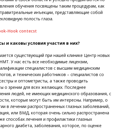
авления обучения посвящены таким процедурам, как
нтравитреальные инъекции, представляющие собой
екловидную полость глаза.
ы и каковы условия участия в них?
ается существующий при нашей клинике Центр новых
НМТ. У нас есть все необходимые лицензии,
алификации специалистов с высшим медицинским
огов, и технических работников – специалистов со
сестры и оптометристы, а также проводить
ы о зрении для всех желающих. Последнее
ления людей, не имеющих медицинского образования, с
сти, которые могут быть им интересны. Например, о
и в лечении распространенных глазных заболеваний,
рация, или ВМД, которая очень сильно распространена
кже способах лечения и профилактики глазных
арного диабета, заболевания, которое, по оценке