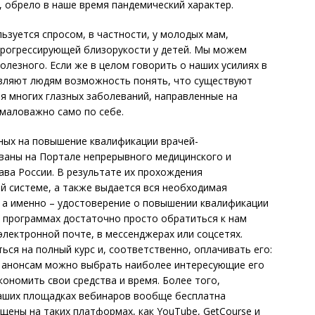
 обрело в наше время пандемический характер.
ьзуется спросом, в частности, у молодых мам,
рогрессирующей близорукости у детей. Мы можем
олезного. Если же в целом говорить о наших усилиях в
вляют людям возможность понять, что существуют
я многих глазных заболеваний, направленные на
емаловажно само по себе.
ных на повышение квалификации врачей-
ваны на Портале непрерывного медицинского и
ва России. В результате их прохождения
й си­стеме, а также выдается вся необходимая
 а именно – удостоверение о повышении квалификации
ых программах достаточно просто обратиться к нам
лектронной почте, в мессенджерах или соц­сетях.
ся на полный курс и, соответственно, оплачивать его:
 анонсам можно выбрать наиболее интересующие его
ономить свои средства и время. Более того,
наших площадках вебинаров вообще бесплатна
ены на таких платформах, как YouTube, GetCourse и