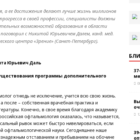
, а ее достижения делают лучше жизнь миллионов
 прогресса в своей профессии, специалисты должны
ительных возможностей образования в области
поговорил с Никитой Юрьевичем Далем, канд. мед.
еского центра «Зрение» (Санкт-Петербург).
БЛИ
та Юрьевич Даль
37
существования программы дополнительного
ме
0
молог отнюдь не исключение, учится всю свою жизнь.
Вы
 а после – собственная врачебная практика и
оч
ературы. Конечно, в свое время благодаря академику
1
российская офтальмология оказалась, что называется,
ссальный рывок может быстро нивелироваться, если
ой офтальмологической науки. Сегодняшнее наше
39
езнадежным отставанием и пребыванием на обочине
оп