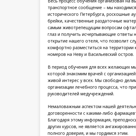
Весь процесс обучения организован на в
транспортное сообщение – мы находимся 
исторического Петербурга, роскошные ау
брейки, качественные раздаточные мате
самым животрепещущим вопросам офтальм
глаз и получить исчерпывающие ответы н
открытие нашего отеля, что позволит сл
комфортно разместиться на территории 
номеров на Неву и Васильевский остров.
В период обучения для всех желающих мы
которой знакомим врачей с организацией
живой интерес у всех. Мы свободно дели
организации лечебного процесса, что при
руководителей медучреждений.
Немаловажным аспектом нашей деятельнос
договоренности с какими-либо фармацев
Благодаря этому информация, преподноси
других курсов, не является ангажирован
полного доверия, и мы гордимся этим.