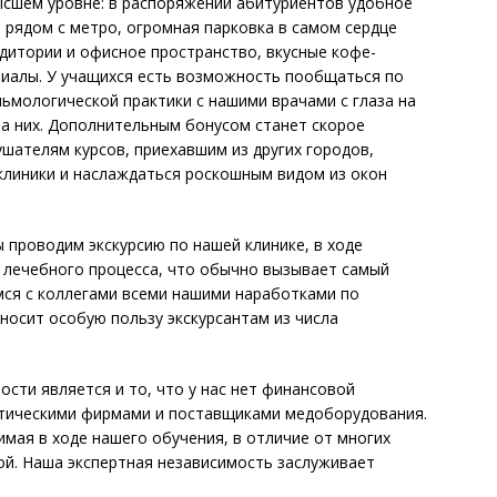
ысшем уровне: в распоряжении абитуриентов удобное
рядом с метро, огромная парковка в самом сердце
дитории и офисное пространство, вкусные кофе-
риалы. У учащихся есть возможность пообщаться по
ологической практики с нашими врачами с глаза на
а них. Дополнительным бонусом станет скорое
ушателям курсов, приехавшим из других городов,
клиники и наслаждаться роскошным видом из окон
 проводим экскурсию по нашей клинике, в ходе
 лечебного процесса, что обычно вызывает самый
мся с коллегами всеми нашими наработками по
носит особую пользу экскурсантам из числа
ти является и то, что у нас нет финансовой
тическими фирмами и поставщиками медоборудования.
мая в ходе нашего обучения, в отличие от многих
ной. Наша экспертная независимость заслуживает