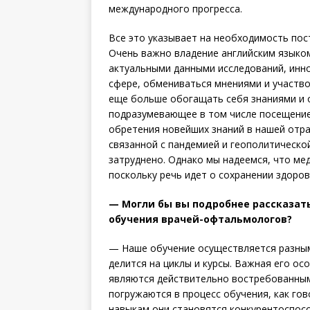
международного прогресса.
Все это указывает на необходимость по
Очень важно владение английским языко
актуальными данными исследований, инн
сфере, обмениваться мнениями и участво
еще больше обогащать себя знаниями и
подразумевающее в том числе посещение
обретения новейших знаний в нашей отра
связанной с пандемией и геополитическ
затруднено. Однако мы наде­емся, что ме
поскольку речь идет о сохранении здоров
— Могли бы вы подробнее рассказать
обучения врачей-офтальмологов?
— Наше обучение осуществляется разным
делится на циклы и курсы. Важная его ос
являются действительно востребованным
погружаются в процесс обучения, как гов
навыкам они становятся конкурентоспос