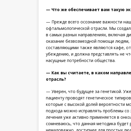
— Что же обеспечивает вам такую э
— Прежде всего осознание важности наш
офтальмологической отрасли. Мы создал
в самых разных направлениях, включая ди
оказание безвозмездной помощи людям,
составляющими также являются кафе, оте
убеждению, и должна представлять не чт
насущные потребности общества.
— Как вы считаете, в каком направ
отрасль?
— Уверен, что будущее за генетикой. Уже
пациенту проводят генетическое типиро
которые с высокой долей вероятности мо
подхода можно исправлять проблемы со 
лечения уже активно применяется в онко
сомневаюсь, что данная методика будет 
немаловажно, доступнее для простых люд