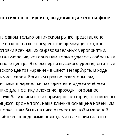
овательного сервиса, выделяющие его на фоне
а одном только оптическом рынке представлено
кое важное наше конкурентное преимущество, как
отовки всех наших образовательных мероприятий.
фтальмологии, которых нам только удалось собрать за
ного центра. Это эксперты высокого уровня, опытные
ского центра «Зрение» в Санкт-Петербурге. В ходе
щимися своим богатым практическим опытом,
йфхаки и наработки, которые ни в одном учебном
нике диагностику и лечение проходит огромное
шую базу клинических примеров, которая, несо­мненно,
ющихся. Кроме того, наша клиника оснащена новейшим
воляет нам быть на пике отечественной и мировой
наиболее передовыми подходами в лечении глазных