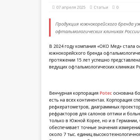
07 апреля 2025
Статьи
0
Продукция южнокорейского бренда уж
офтальмологических клиниках России
В 2024 году компания «ОКО Мед» стала 
южнокорейского бренда офтальмологичес
протяжении 15 лет успешно представлена
ведущих офтальмологических клиниках Ро
Венчурная корпорация
Potec
основана бол
есть на всех континентах. Корпорация с
рефкератометров, диаграммных проектор
рефракторов для салонов оптики и больн
только в Южной Корее, но и в Германии,
обеспечивает точные значения измерений
около 7 тыс. единиц высокотехнологично