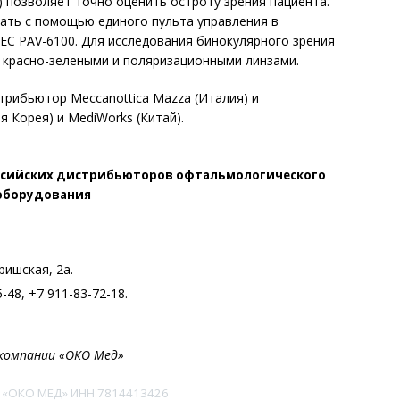
м) позволяет точно оценить остроту зрения пациента.
ать с помощью единого пульта управления в
ЕС PAV-6100. Для исследования бинокулярного зрения
 красно-зелеными и поляризационными линзами.
рибьютор Meccanottica Mazza (Италия) и
 Корея) и MediWorks (Китай).
оссийских дистрибьюторов офтальмологического
оборудования
ришская, 2а.
5-48, +7 911-83-72-18.
компании «ОКО Мед»
 «ОКО МЕД» ИНН
7814413426