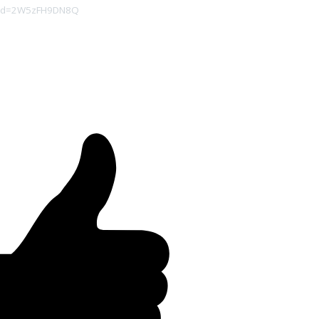
rid=2W5zFH9DN8Q