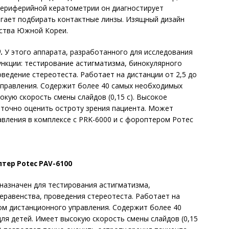
периферийной кератометрии он диагностирует
огает подбирать контактные линзы. Изящный дизайн
ства Южной Кореи.
0
.
У этого аппарата, разработанного для исследования
нкции: тестирование астигматизма, бинокулярного
ведение стереотеста. Работает на дистанции от 2,5 до
управления. Содержит более 40 самых необходимых
окую скорость смены слайдов (0,15 с). Высокое
т точно оценить остроту зрения пациента. Может
вления в комплексе с PRK-6000 и с фороптером Ротес
тер Potec PAV-6100
назначен для тестирования астигматизма,
еравенства, проведения стереотеста. Работает на
том дистанционного управления. Содержит более 40
ля детей. Имеет высокую скорость смены слайдов (0,15