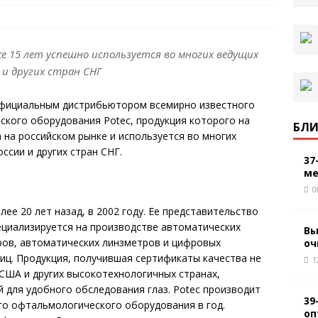
е 15 лет успешно используется во многих ведущих
 и других стран СНГ
официальным дистрибьютором всемирно известного
кого оборудования Potec, продукция которого на
БЛИ
 на российском рынке и используется во многих
ссии и других стран СНГ.
37
ме
0
ее 20 лет назад, в 2002 году. Ее представительство
пециализируется на производстве автоматических
Вы
ов, автоматических линзметров и цифровых
оч
иц. Продукция, получившая сертификаты качества не
1
 США и других высокотехнологичных странах,
 для удобного обследования глаз. Potec производит
39
го офтальмологического оборудования в год.
оп