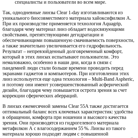
специалисты и пользователи во всем мире.
Так, однодневные линзы Clear 1-day изготавливаются из
уникального биосовместимого материала хайоксифилкон А.
При их производстве применяется технология Aquagrip,
благодаря чему материал линз обладает водосвязующими
свойствами, препятствующими дегидратации и
обеспечивающими повышенную смачиваемость поверхности,
а также значительно увеличивается его гидрофильность.
Результат – непревзойденный долго­временный комфорт,
который в этих линзах испытывают пользователи. Это
немаловажно, особенно в наши дни, когда в связи с
пандемией люди стали больше времени проводить перед
экранами гаджетов и компьютеров. При изготовлении этих
линз используется еще одна технология – Multi-Band Aspheric,
и поэтому они имеют усовершенствованный асферический
дизайн, благодаря чему повышается острота зрения за счет
коррекции сферических аберраций.
В линзах ежемесячной замены Clear 55A также достигается
оптимальный баланс всех ключевых характеристик: удобства
в обращении, комфорта при ношении и высокого качества
зрения. Они производятся из гидрогелевого материала
метафилкон А с влагосодержанием 55 %. Линзы из такого
материала хорошо подходят людям с повышенной