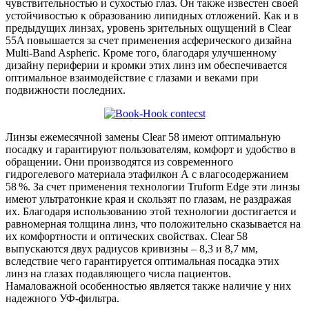
чувствительностью и сухостью глаз. Он также известен своей
устойчивостью к образованию липидных отложений. Как и в
предыдущих линзах, уровень зрительных ощущений в Clear
55A повышается за счет применения асферического дизайна
Multi-Band Aspheric. Кроме того, благодаря улучшенному
дизайну периферии и кромки этих линз им обеспечивается
оптимальное взаимодействие с глазами и веками при
подвижности последних.
Линзы ежемесячной замены Clear 58 имеют опти­мальную
посадку и гарантируют пользователям, комфорт и удобство в
обращении. Они производятся из современного
гидрогелевого материала этафилкон А с влагосодержанием
58 %. За счет применения технологии Truform Edge эти линзы
имеют ультратонкие края и скользят по глазам, не раздражая
их. Благодаря использованию этой технологии достигается и
равномерная толщина линз, что положительно сказывается на
их комфортности и оптических свойствах. Clear 58
выпускаются двух радиусов кривизны – 8,3 и 8,7 мм,
вследствие чего гарантируется оптимальная посадка этих
линз на глазах подавляющего числа пациентов.
Намаловажной особенностью является также наличие у них
надежного УФ-фильтра.