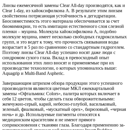
Линзы ежемесячной замены Clear All-day производятся, как и
Clear 1-day, из хайоксифилкона А. В результате этим линзам
свойственна потрясающая устойчивость к дегидратации.
Биосовместимость этого материала обеспечивается за счет
биомимикрии, то есть имитации естественного слоя слезной
пленки – муцина. Молекула хайоксифилкона А, подобно
молекуле муцина, имеет несколько свободных гидроксильных
групп, и это ведет к тому, что прочность связывания воды
возрастает в 5 раз по сравнению со стандартным гидрогелем.
Поэтому линзы Clear All-day успешно носят даже люди с
синдромом сухого глаза. Вклад в превосходный опыт
использования этих линз вносят и применяемые при их
производстве технологии, о которых упоминалось выше:
Aquagrip и Multi-Band Aspheric.
Завершающим штрихом обзора продукции этого успешного
производителя являются цветные МКЛ ежеквартальной
замены «Офтальмикс Colors», палитра которых включает в
себя 12 цветов, чтобы сделать глаза обворожительными:
жемчужно-серый, карий, небесно-голубой, васильковый,
зеленый, фиалковый, «мускатный орех», бирюзовый, «черная
ночь» и др. Используемые пигменты относятся к
медицинским красителям и не имеют прямого
соприкосновения с тканями глаза. Благодаря применению за­