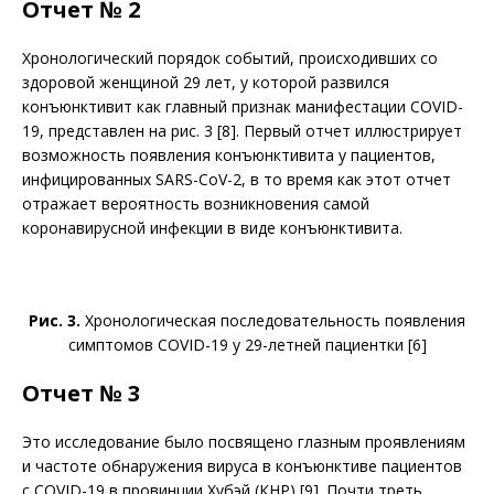
Отчет № 2
Хронологический порядок событий, происходивших со
здоровой женщиной 29 лет, у которой развился
конъюнктивит как главный признак манифестации COVID-
19, представлен на рис. 3 [8]. Первый отчет иллюстрирует
возможность появления конъюнктивита у пациентов,
инфицированных SARS-CoV-2, в то время как этот отчет
отражает вероятность возникновения самой
коронавирусной инфекции в виде конъюнк­тивита.
Рис. 3.
Хронологическая последовательность появления
симптомов COVID-19 у 29-летней пациентки [6]
Отчет № 3
Это исследование было посвящено глазным проявлениям
и частоте обнаружения вируса в конъюнктиве пациентов
с COVID-19 в провинции Хубэй (КНР) [9]. Почти треть