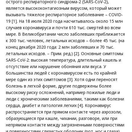
острого респираторного синд­рома-2 (SARS-CoV-2),
является высоко­контагиозным вирусом, который может
вызывать тяжелое респираторное заболевание – COVID-
19 [1]. На 18 июля 2020 года насчитывалось около 15 млн
случаев коронавируса и почти 610 тыс. смертей во всем
мире. В Великобритании число заболевших приближается
к 300 тыс. человек, летальных исходов – более 45 тыс. (на
конец декабря 2020 года: 2 млн заболевших и 70 тыс.
летальных исходов. – Прим. ред.) [2]. Основные симптомы
SARS-CoV-2: высокая температура, длительный кашель и
отсутствие или нарушение обоняния или вкуса. У
большинства людей с коронавирусом есть по крайней
мере один из этих симптомов [3]. Хотя одни переносят
болезнь в легкой форме, другие подвержены более
высокому риску осложнений, например пожилые люди и
люди с хроническими заболеваниями, такими как болезни
сердца, диабет и патология легких [4]. Коронавирус
распространяется при прямом контакте через аэрозоли,
образующиеся при кашле, чихании, разговоре, или при
непрямом контакте между загрязненными поверхностями
и поверхностями слизистых оболочек (рот, нос и глаза)