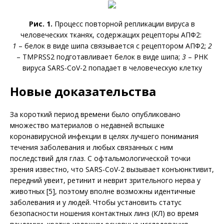
Рис. 1.
Процесс повторной репликации вируса в
человеческих тканях, содержащих рецепторы АПФ2:
1
– белок в виде шипа связывается с рецептором АПФ2;
2
– TMPRSS2 подготавливает белок в виде шипа;
3
– РНК
вируса SARS-CoV-2 попадает в человеческую клетку
Новые доказательства
За короткий период времени было опубликовано
множество материалов о недавней вспышке
коронавирусной инфекции в целях лучшего понимания
течения заболевания и любых связанных с ним
последствий для глаз. С офтальмологической точки
зрения известно, что SARS-CoV-2 вызывает конъюнктивит,
передний увеит, ретинит и неврит зрительного нерва у
животных [5], поэтому вполне возможны идентичные
заболевания и у людей. Чтобы установить статус
безопасности ношения контактных линз (КЛ) во время