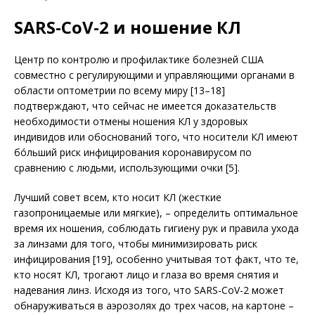
SARS-CoV-2 и ношение КЛ
Центр по контролю и профилактике болезней США
совместно с регулирующими и управляющими органами в
области опто­мет­рии по всему миру [13–18]
подтверждают, что сейчас не имеется доказательств
необходимости отмены ношения КЛ у здоровых
индивидов или обоснований того, что носители КЛ имеют
бóльший риск инфицирования коронавирусом по
сравнению с людьми, использующими очки [5].
Лучший совет всем, кто носит КЛ (жесткие
газопроницаемые или мягкие), – определить оптимальное
время их ношения, соблюдать гигиену рук и правила ухода
за линзами для того, чтобы минимизировать риск
инфицирования [19], особенно учитывая тот факт, что те,
кто носят КЛ, трогают лицо и глаза во время снятия и
надевания линз. Исходя из того, что SARS-CoV-2 может
обнаруживаться в аэрозолях до трех часов, на картоне –