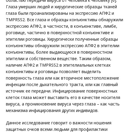
областью передачи вируса от человека к человеку [6].
Глаза умерших людей и хирургические образцы тканей
глаза были проанализированы на экспрессию АПФ2 и
TMPRSS2. Все глаза и образцы конъюнктивы обнаружили
экспрессию АПФ2, в частности, в конъюнктиве, лимбе,
роговице, частично в поверхностной конъюнктиве и
эпителии роговицы. Хирургически полученные образцы
конъюнктивы обнаружили экспрессию АПФ2 в эпителии
конъюнктивы, более выдающуюся в поверхностном
эпителии и собственном веществе. Таким образом,
наличие АПФ2 и TMPRSS2 в эпителиальных клетках
конъюнктивы и роговицы позво­ляет выделить
поверхность глаза или как вторичное местоположение
инфекции после дыхательного тракта, или как главный
источник ее передачи. Инфицирование поверхностных
клеток глаза может выставить его в качестве носителя
вируса, а проникновение вируса через глаза – как часть
механизма инфицирования других индивидов.
Данное исследование говорит о важности ношения
защитных очков всеми людьми для профилактики