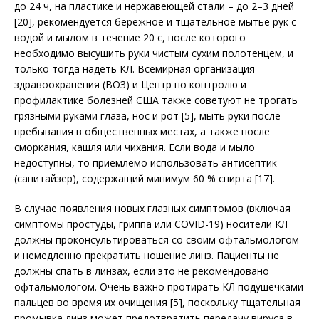
до 24 ч, на пластике и нержавеющей стали – до 2–3 дней
[20], рекомендуется бережное и тщательное мытье рук с
водой и мылом в течение 20 с, после которого
необходимо высушить руки чистым сухим полотенцем, и
только тогда надеть КЛ. Всемирная организация
здравоохранения (ВОЗ) и Центр по контролю и
профилактике болезней США также советуют не трогать
грязными руками глаза, нос и рот [5], мыть руки после
пребывания в общественных местах, а также после
сморкания, кашля или чихания. Если вода и мыло
недоступны, то приемлемо использовать антисептик
(санитайзер), содержащий минимум 60 % спирта [17].
В случае появления новых глазных симп­томов (включая
симптомы простуды, гриппа или COVID-19) носители КЛ
должны проконсультироваться со своим офтальмологом
и немедленно прекратить ношение линз. Пациенты не
должны спать в линзах, если это не рекомендовано
офтальмологом. Очень важно протирать КЛ подушечками
пальцев во время их очищения [5], поскольку тщательная
промывка линз может предот­вратить передачу вируса в