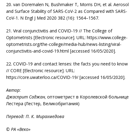
20. van Doremalen N, Bushmaker T, Morris DH, et al. Aerosol
and Surface Stability of SARS-CoV-2 as Compared with SARS-
CoV-1. N Engl J Med 2020 382 (16): 1564–1567.
21. Viral conjunctivitis and COVID-19 // The College of
Optometrists [Electronic resource]. URL: https://www.college-
optometrists.org/the-college/media-hub/news-listing/viral-
conjunctivitis-and-covid-19.html [accessed 16/05/2020].
22. COVID-19 and contact lenses: the facts you need to know
// CORE [Electronic resource]. URL:
https://core.uwaterloo.ca/COVID-19/ [accessed 16/05/2020].
Автор:
Джасприт Саджан,
оптометрист в Королевской больнице
Лестера (Лестер, Великобритания)
Перевод: П. К. Мирахмедова
© РА «Веко»