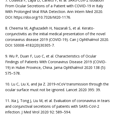
7. Colavita F, Lapa D, Carletti F, et al. SARS-CoV-2 Isola­tion
From Ocular Secretions of a Patient with COVID-19 in Italy
With Prolonged Viral RNA Detection. Ann Intern Med 2020.
DOI: https://doi.org/10.7326/M20-1176.
8. Cheema M, Aghazadeh H, Nazarali S, et al. Kerato­
conjunctivitis as the initial medical presentation of the novel
coronavirus disease 2019 (COVID-19). Can J Oph­thalmol 2020.
DOI: S0008-4182(20)30305-7.
9. Wu P, Duan F, Luo C, et al. Characteristics of Ocular
Findings of Patients With Coronavirus Disease 2019 (COVID-
19) in Hubei Province, China. Jama Ophthalmol 2020 138 (5):
575–578.
10. Lu C, Liu X, and Jia Z. 2019-nCoV transmission through the
ocular surface must not be ignored. Lancet 2020 395: 39.
11. Xia J, Tong J, Liu M, et al. Evaluation of coronavirus in tears
and conjunctival secretions of patients with SARS‐CoV‐2
infection. J Med Virol 2020 92: 589–594.