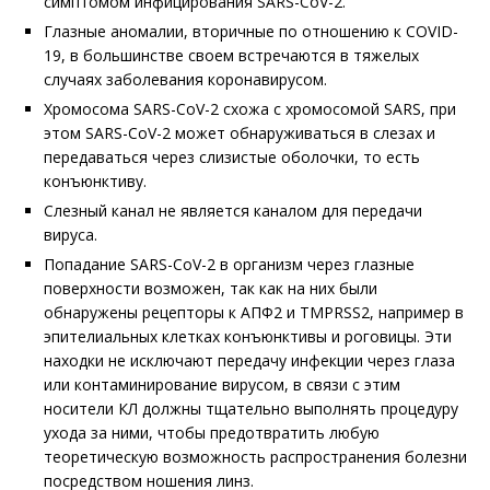
симптомом инфицирования SARS-CoV-2.
Глазные аномалии, вторичные по отношению к COVID-
19, в большинстве своем встречаются в тяжелых
случаях заболевания коронавирусом.
Хромосома SARS-CoV-2 схожа с хромосомой SARS, при
этом SARS-CoV-2 может обнаруживаться в слезах и
передаваться через слизистые оболочки, то есть
конъюнктиву.
Слезный канал не является каналом для передачи
вируса.
Попадание SARS-CoV-2 в организм через глазные
поверхности возможен, так как на них были
обнаружены рецепторы к АПФ2 и TMPRSS2, например в
эпителиальных клетках конъюнктивы и роговицы. Эти
находки не исключают передачу инфекции через глаза
или контаминирование вирусом, в связи с этим
носители КЛ должны тщательно выполнять процедуру
ухода за ними, чтобы предотвратить любую
теоретическую возможность распространения болезни
посредством ношения линз.