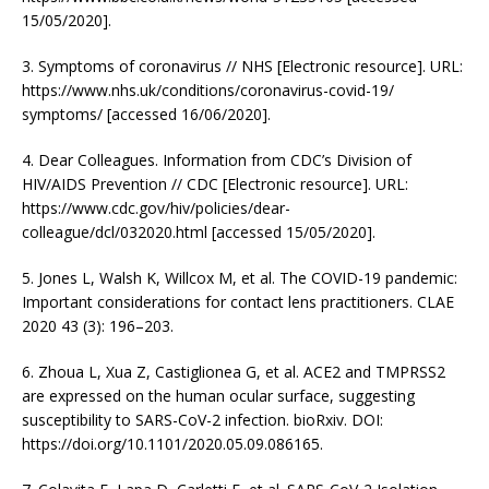
15/05/2020].
3. Symptoms of coronavirus // NHS [Electronic resource]. URL:
https://www.nhs.uk/conditions/coronavirus-covid-19/
symptoms/ [accessed 16/06/2020].
4. Dear Colleagues. Information from CDC’s Division of
HIV/AIDS Prevention // CDC [Electronic resource]. URL:
https://www.cdc.gov/hiv/policies/dear-
colleague/dcl/032020.html [accessed 15/05/2020].
5. Jones L, Walsh K, Willcox M, et al. The COVID-19 pandemic:
Important considerations for contact lens practitioners. CLAE
2020 43 (3): 196–203.
6. Zhoua L, Xua Z, Castiglionea G, et al. ACE2 and TMPRSS2
are expressed on the human ocular surface, suggesting
susceptibility to SARS-CoV-2 infection. bioRxiv. DOI:
https://doi.org/10.1101/2020.05.09.086165.