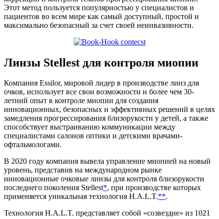
Этот метод пользуется популярностью у специалистов и
пациентов во всем мире как самый доступный, простой и
максимально безопасный за счет своей неинвазивности.
Линзы Stellest для контроля миопии
Компания Essilor, мировой лидер в производстве линз для
очков, использует все свои возможности и более чем 30-
летний опыт в контроле миопии для создания
инновационных, безопасных и эффективных решений в целях
замедления прогрессирования близорукости у детей, а также
способствует выстраиванию коммуникации между
специалистами салонов оптики и детскими врачами-
офтальмологами.
В 2020 году компания вывела управление миопией на новый
уровень, представив на международном рынке
инновационные очковые линзы для контроля близорукости
последнего поколения Stellest
*
, при производстве которых
применяется уникальная технология H.A.L.T.
**
.
Технология H.A.L.T. представляет собой «созвездие» из 1021