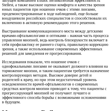
запущен компанией Essilor. Великолепная эффективность
Stellest, а также высокие оценки комфорта и качества зрения
юных пациентов при ношении очков с этими линзами,
продемонстрированные в ходе наблюдений, еще больше
воодушевили российских специалистов и способствовали их
включению в активную рекомендацию этого решения.
Выстраивание коммуникационного моста между детскими
врачами-офтальмологами и оптиками – важная часть процесса
управления миопией, ведь контроль близорукости включает в
себя профилактику ее раннего старта, правильную коррекцию
зрения, а также использование современных эффективных
решений для замедления ее прогрессирования.
Исследования показали, что ношение очков с
однофокальными линзами не оказывает должного влияния на
торможение миопии, и таким пациентам требуется назначение
контролирующих методов. Высокое доверие детей и
родителей к врачу, но при этом недостаточный уровень
осведомленности врачей-офтальмологов о современных
средствах контроля миопии приводит к тому, что пациенты с
прогрессирующей миопией не получают лучшего и
эффективного способа борьбы с возможными осложнениями
в будущем.