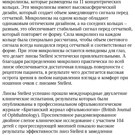
микролинзы, которые размещены на 11 концентрических
кольцах. Эти микролинзы имеют высокоасферичес­кий
дизайн, который создает объем замедляющего сигнала перед
сетчаткой. Микролинзы на одном кольце обладают
одинаковым оптическим дизайном, а на соседних кольцах –
разным, это обеспечивает стабильный сигнал перед сетчаткой,
который повторяет ее форму. Сила микролинз на каж­дом
кольце была специально рассчитана, чтобы объем светового
сигнала всегда находился перед сетчаткой и соответствовал ее
форме. При этом микролинзы остаются невидимы для глаз,
что делает линзы Stellest эстетически привлекательными. А
благодаря распределению микролинз практически по всей
линзе обеспечивается достаточная площадь поверхности с
рецептом пациента, в результате чего достигается высокая
острота зрения в любом направлении взгляда и комфорт при
ношении очков с линзами Stellest.
Линзы Stellest успешно прошли международные двухлетние
клинические испытания, результаты которых были
опубликованы в профессиональном офтальмологическом
журнале «Британский журнал офтальмологии» (British Journal
of Ophthalmology). Проспективное рандомизированное
двойное слепое клиническое исследование с участием 104
детей с прогрессирующей миопией показало высокие
результаты эффективности линз Stellest в замедлении