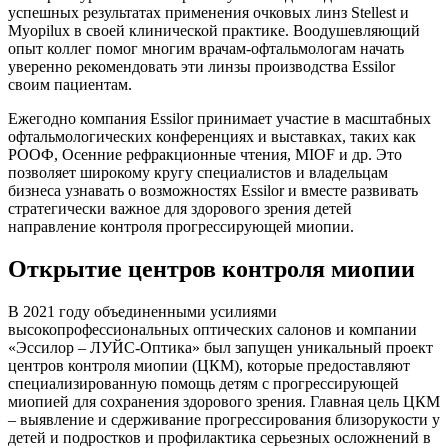
успешных результатах применения очковых линз Stellest и
Myopilux в своей клинической практике. Воодушевляющий
опыт коллег помог многим врачам-офтальмологам начать
уверенно рекомендовать эти линзы производства Essilor
своим пациентам.
Ежегодно компания Essilor принимает участие в масштабных
офтальмологических конференциях и выставках, таких как
РООФ, Осенние рефракционные чтения, MIOF и др. Это
позволяет широкому кругу специалистов и владельцам
бизнеса узнавать о возможностях Essilor и вместе развивать
стратегически важное для здорового зрения детей
направление контроля прогрессирующей миопии.
Открытие центров контроля миопии
В 2021 году объединенными усилиями
высокопрофессиональных оптических салонов и компании
«Эссилор – ЛУЙС-Оптика» был запущен уникальный проект
центров кон­троля миопии (ЦКМ), которые предоставляют
специализированную помощь детям с прогрессирующей
миопией для сохранения здорового зрения. Главная цель ЦКМ
– выявление и сдерживание прогрессирования близорукости у
детей и подростков и профилактика серьезных осложнений в