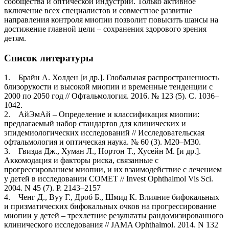
сообщества и оптической индустрии. Только активное
включение всех специалистов и совместное развитие
направления контроля миопии позволит повысить шансы на
достижение главной цели – сохранения здорового зрения
детям.
Список литературы
1. Брайн А. Холден [и др.]. Глобальная распространенность
близорукости и высокой миопии и временные тенденции с
2000 по 2050 год // Офтальмология. 2016. № 123 (5). С. 1036–
1042.
2. АйЭмАй – Определение и классификация миопии:
предлагаемый набор стандартов для клинических и
эпидемиологических исследований // Исследовательская
офтальмология и оптическая наука. № 60 (3). M20–M30.
3. Гвизда Дж., Хуман Л., Нортон T., Хусейн М. [и др.].
Аккомодация и факторы риска, связанные с
прогрессированием миопии, и их взаимодействие с лечением
у детей в исследовании COMEТ // Invest Ophthalmol Vis Sci.
2004. N 45 (7). P. 2143–2157
4. Ченг Д., Вуу Г., Дроб Б., Шмид К. Влияние бифокальных
и призматических бифокальных очков на прогрессирование
миопии у детей – трехлетние результаты рандомизированного
клинического исследования // JAMA Ophthalmol. 2014. N 132