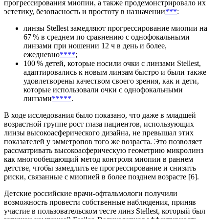
прогрессирования миопии, а также продемонстрировало их
эстетику, безопасность и простоту в назначении
***
:
линзы Stellest замедляют прогрессирование миопии на
67 % в среднем по сравнению с однофокальными
линзами при ношении 12 ч в день и более,
ежедневно
****
;
100 % детей, которые носили очки с линзами Stellest,
адаптировались к новым линзам быстро и были также
удовлетворены качеством своего зрения, как и дети,
которые использовали очки с однофокальными
линзами
*****
.
В ходе исследования было показано, что даже в младшей
возрастной группе рост глаза пациентов, использующих
линзы высокоасферического дизайна, не превышал этих
показателей у эмметропов того же возраста. Это позволяет
рассматривать высокоасферическую геометрию микролинз
как многообещающий метод контроля миопии в раннем
детстве, чтобы замедлить ее прогрессирование и снизить
риски, связанные с миопией в более позднем возрасте [6].
Детские российские врачи-офтальмологи получили
возможность провести собственные наблюдения, приняв
участие в пользовательском тесте линз Stellest, который был