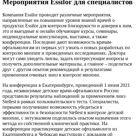
Мероприятия Essilor для специалистов
Компания Essilor проводит различные мероприятия,
направленные на повышение уровня знаний врачей о
продуктах Essilor для контроля близорукости и доверия к ним,
это и выездные и онлайн обучающие курсы, семинары,
индивидуальные консультации, выставки, а также
конференции. Последние дают возможность врачам-
офтальмологам из первых уст узнать о новых разработках по
контролю миопии и проведенных исследованиях. Доктора
могут сами увидеть линзы, задать интересующие вопросы и
получить дополнительные материалы, а главное – поделиться
друг с другом опытом рекомендаций и результатами
применения очковых линз в контроле миопии.
На конференции в Екатеринбурге, проведенной 1 июня 2021
года, независимые детские врачи-офтальмологи России
представили результаты наблюдений за применением линз
Stellest в рамках пользовательского теста. Специалисты,
первыми получившие возможность убедиться в
эффективности и безопасности Stellest в контроле детской
миопии, с энтузиазмом поделились опытом назначения этого
метода из собственной клинической практики. На
конференции практикующие детские офтальмологи из
Екатеринбурга и Чебоксар выступили с докладом об