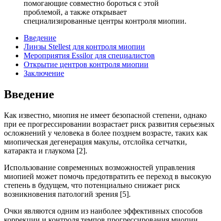
помогающие совместно бороться с этой
проблемой, а также открывает
специализированные центры контроля миопии.
Введение
Линзы Stellest для контроля миопии
Мероприятия Essilor для специалистов
Открытие центров контроля миопии
Заключение
Введение
Как известно, миопия не имеет безопасной степени, однако
при ее прогрессировании возрастает риск развития серьезных
осложнений у человека в более позднем возрасте, таких как
миопическая дегенерация макулы, отслойка сетчатки,
катаракта и глау­кома [2].
Использование современных возможностей управления
миопией может помочь предотвратить ее переход в высокую
степень в будущем, что потенциально снижает риск
возникновения патологий зрения [5].
Очки являются одним из наиболее эффективных способов
коррекции и контроля темпов прогрессирования миопии.