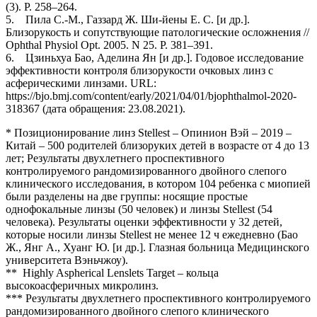
(3). P. 258–264.
5. Пила С.-М., Газзард Ж. Ши-йены Е. С. [и др.].
Близорукость и сопутствующие патологические осложнения //
Ophthal Physiol Opt. 2005. N 25. P. 381–391.
6. Цзиньхуа Бао, Аделина Ян [и др.]. Годовое исследование
эффективности контроля близорукости очковых линз с
асферическими линзами. URL:
https://bjo.bmj.com/content/early/2021/04/01/bjophthalmol-2020-
318367 (дата обращения: 23.08.2021).
* Позиционирование линз Stellest – Опинион Вэй – 2019 –
Китай – 500 родителей близоруких детей в возрасте от 4 до 13
лет; Результаты двухлетнего проспективного
контролируемого рандомизированного двойного слепого
клинического исследования, в котором 104 ребенка с миопией
были разделены на две группы: носящие простые
однофокальные линзы (50 человек) и линзы Stellest (54
человека). Результаты оценки эффективности у 32 детей,
которые носили линзы Stel­lest не менее 12 ч ежедневно (Бао
Ж., Янг A., Хуанг Ю. [и др.]. Глазная больница Медицинского
университета Вэньчжоу).
** Highly Aspherical Lenslets Target – кольца
высокоасферичных микролинз.
*** Результаты двухлетнего проспективного контролируемого
рандомизированного двойного слепого клинического