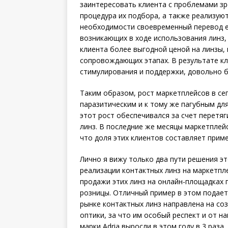
заинтересовать клиента с проблемами зр
процедура их подбора, а также реализую
необходимости своевременный перевод ег
возникающих в ходе использования линз, 
клиента более выгодной ценой на линзы, 
сопровождающих этапах. В результате кл
стимулирования и поддержки, довольно б
Таким образом, рост маркетплейсов в се
паразитическим и к тому же пагубным дл
этот рост обеспечивался за счет перетя
линз. В последние же месяцы маркетплей
что доля этих клиентов составляет прим
Лично я вижу только два пути решения э
реализации контактных линз на маркетпле
продажи этих линз на онлайн-площадках 
розницы. Отличный пример в этом подает
рынке контактных линз направлена на соз
оптики, за что им особый респект и от н
марки Adria выросли в этом году в 3 раза