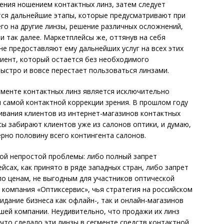
ения ношением контактных линз, затем следует
тся дальнейшие этапы, которые предусматривают при
о на другие линзы, решение различных осложнений,
и так далее. Маркетплейсы же, оттянув на себя
не предоставляют ему дальнейших услуг на всех этих
иент, который остается без необходимого
ыстро и вовсе перестает пользоваться линзами.
гменте контактных линз является исключительно
я самой контактной коррекции зрения. В прошлом году
гивания клиентов из интернет-магазинов контактных
сы забирают клиентов уже из салонов оптики, и думаю,
ерно половину всего контингента салонов.
той непростой проблемы: либо полный запрет
йсах, как принято в ряде западных стран, либо запрет
по ценам, не выгодным для участников оптической
 компания «Оптиксервис», чья стратегия на российском
идание бизнеса как офлайн-, так и онлайн-магазинов
ашей компании. Неудивительно, что продажи их линз
, что сделало эти линзы в сегменте средств контактной