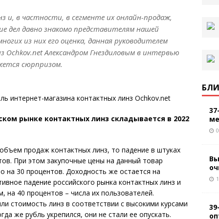
з и, в частности, в сегменте их онлайн-продаж,
ие дел давно знакомо представителям нашей
ногих из них его оценка, данная руководителем
 Ochkov.net Александром Гнездиловым в интервью
ажется сюрпризом.
БЛИ
ель интернет-магазина контактных линз Ochkov.net
37
ком рынке контактных линз складывается в 2022
ме
0
объем продаж контактных линз, то падение в штуках
Вы
тов. При этом закупочные цены на данный товар
оч
о на 30 процентов. Доходность же остается на
1
тивное падение российского рынка контактных линз и
, на 40 процентов – числа их пользователей.
ли стоимость линз в соответствии с высокими курсами
39
гда же рубль укрепился, они не стали ее опускать.
оп