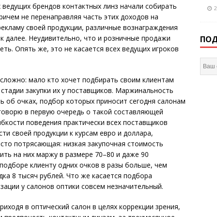
 ведущих брендов контактных линз начали собирать
2
ричем не перенаправляя часть этих доходов на
рекламу своей продукции, различные вознаграждения
ак далее. Неудивительно, что и розничные продажи
ПОД
еть. Опять же, это не касается всех ведущих игроков
есложно: мало кто хочет подбирать своим клиентам
 стадии закупки их у поставщиков. Маржинальность
шь об очках, подбор которых приносит сегодня салонам
 говорю в первую очередь о такой составляющей
гибкости поведения практически всех поставщиков
ти своей продукции к курсам евро и доллара,
осто потрясающая: низкая закупочная стоимость
ить на них маржу в размере 70–80 и даже 90
 подборе клиенту одних очков в разы больше, чем
дка 8 тысяч рублей. Что же касается подбора
изации у салонов оптики совсем незначительный.
риходя в оптический салон в целях коррекции зрения,