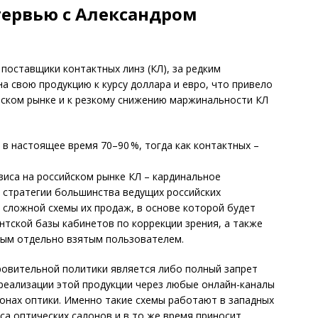
тервью с Александром
поставщики контактных линз (КЛ), за редким
на свою продукцию к курсу доллара и евро, что привело
ийском рынке и к резкому снижению маржинальности КЛ
в настоящее время 70–90 %, тогда как контактных –
зиса на российском рынке КЛ – кардинальное
 стратегии большинства ведущих российских
я сложной схемы их продаж, в основе которой будет
тской базы кабинетов по коррекции зрения, а также
дым отдельно взятым пользователем.
овительной политики является либо полный запрет
 реализации этой продукции через любые онлайн-каналы
лонах оптики. Именно такие схемы работают в западных
са оптических салонов и в то же время приносит