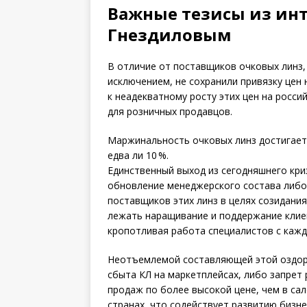
Важные тезисы из ин
Гнездиловым
В отличие от поставщиков очковых линз, 
исключением, не сохранили привязку цен 
к неадекватному росту этих цен на росс
для розничных продавцов.
Маржинальность очковых линз достигает 
едва ли 10 %.
Единственный выход из сегодняшнего кри
обновление менеджерского состава либо
поставщиков этих линз в целях созидани
лежать наращивание и поддержание клиен
кропотливая работа специалистов с каж
Неотъемлемой составляющей этой оздор
сбыта КЛ на маркетплейсах, либо запрет
продаж по более высокой цене, чем в са
странах, что содействует развитию бизне