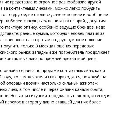
на них представлено огромное разнообразие другой
да за контактными линзами, можно легко побудить
то-то другое, не столь «кусачее» по цене и вообще не
ер на более «насущные» вещи из категорий, допустим,
 контактную оптику, особенно ведущих брендов, надо
едставьте: раньше сумма, которую человек платил за
ла эквивалентна затратам на двухгодичное ношение
ет окупить только 3 месяца ношения передовых
оссийского рынка; западный же потребитель продолжает
в контактных линз по прежней адекватной цене.
о онлайн-сервиса по продаже контактных линз, как и
 году, то самая яркая из них приходится, пожалуй, на
ной операции возник настолько сильный ажиотаж
ых линз, в том числе и через онлайн-каналы сбыта,
вое. Но такая ситуация продлилась недолго, и сегодня
ый перекос в сторону давно ставшей для них более