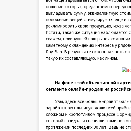
все чаще задумывается о том, чтобы очк
ношение которых, предлагаемых передов
выкладывать сумму, эквивалентную стоим
положение вещей стимулируется еще и те
рекламировать свою продукцию, из-за чег
Кстати, такая же ситуация наблюдается 
скажем, покинувшей наш рынок компании L
заметному охлаждению интереса у рядов
Ray-Ban. В результате основная часть ст
такую их составляющую, как линзы.
— На фоне этой объективной картин
сегменте онлайн-продаж на российск
— Увы, здесь все больше «правят бал» 
зарабатывают львиную долю всей прибыли
сложном и кропотливом процессе формир
который созидался специалистами по кон
протяжении последних 30 лет. Ведь не с