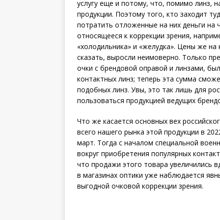
услугу еще и потому, что, помимо линз, 
продукции. Поэтому того, кто заходит ту
потратить отложенные на них деньги на ч
относящееся к коррекции зрения, наприм
«холодильника» и «желудка». Цены же на
сказать, выросли неимоверно. Только пр
очки с брендовой оправой и линзами, бы
контактных линз; теперь эта сумма смож
подобных линз. Увы, это так лишь для р
пользоваться продукцией ведущих брендо
Что же касается основных вех российског
всего нашего рынка этой продукции в 2022
март. Тогда с началом специальной воен
вокруг приобретения популярных контактн
что продажи этого товара увеличились вд
в магазинах оптики уже наблюдается явн
выгодной очковой коррекции зрения.