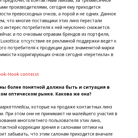
и предпочесть контактным линзам, за трехмесячное
ыми производителями, сегодня ему приходится
ости превосходных очков, а порой и не одних. Данное
м, что многие поставщики этих линз перестали
о интерес потребителя к ней неуклонно снижается.
сейчас и по очковым оправам брендов из портфеля,
uxottica: отсутствие ее рекламной поддержки ведет к
ого потребителя к продукции даже знаменитой марки
ои­мости корригирующих очков сегодня «перетекла» в
ы более понятной должна быть и ситуация в
ом оптическом рынке. Какова же она?
маркетплейсы, которые на продаже контактных линз
. При этом они не принимают ни малейшего участия в
ования многолетнего пользователя этих линз,
тактной коррекции зрения и салонами оптики на
тоит забывать, что этим салонам приходится вначале