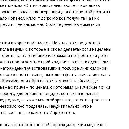
ркетплейсах «Оптиксервис» выставляет свои линзы
торые не создают конкуренции для оптической розницы.
салон оптики, клиент даже может получить на них
стремится не как можно больше денег выжимать из
уация в корне изменилась. Не являются редкостью
числа ведущих, которые в своей деятельности нацелены
то есть на вытягивание из кармана потребителя денег
на свои огромные прибыли, ничего из этих денег для
знаграждения участвовавших в подборе линз салонов
й откровенной наживы, выполняя фантастические планы
 боссами, они обращаются к маркетплейсам, где
ъемах, причем по ценам, с которыми физические точки
очередь, для онлайн-площадок контактные линзы
е, редкие, а также малогабаритные, то есть простые в
 невозможно подделать. Неудивительно, что и
низкая – всего каких-то 7 процентов.
ки оказывают контактной коррекции зрения медвежью