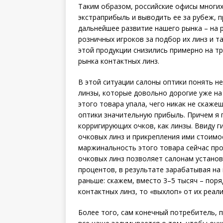
Таким образом, российские офисы многих
экстраприбыль и выводить ее за рубеж, п
дальнейшее развитие нашего рынка – на 
розничных игроков за подбор их линз и т
этой продукции снизились примерно на тр
рынка контактных линз.
В этой ситуации салоны оптики понять н
линзы, которые довольно дорогие уже на
этого товара упала, чего никак не скаже
оптики значительную прибыль. Причем я
корригирующих очков, как линзы. Ввиду 
очковых линз и прикрепления ими стоимос
маржинальность этого товара сейчас пр
очковых линз позволяет салонам установ
процентов, в результате зарабатывая на
раньше: скажем, вместо 3–5 тысяч – поря
контактных линз, то «выхлоп» от их реал
Более того, сам конечный потребитель, п